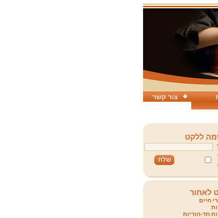
צור קשר
ה ללקט
 לאחור
י חיים
ת
ת חד-הוריות