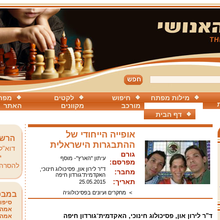
מילות מפתח
חיפוש
לקטים
מפת
מורכב
מקוונים
האתר
דף הבית
אופייה הייחודי של
הרשמ
ההתבגרות הישראלית
דוא"ל
גורם
*
עיתון "הארץ"- מוסף
מפרסם:
להסרה
ד"ר לירון און, פסיכולוג חינוכי,
מחבר:
האקדמית־גורדון חיפה
תאריך:
25.05.2015
>
מחקרים ועיונים בפסיכולוגיה
במבט
סיפור
אמהו
ד"ר לירון און, פסיכולוג חינוכי, האקדמית־גורדון חיפה
אמהו