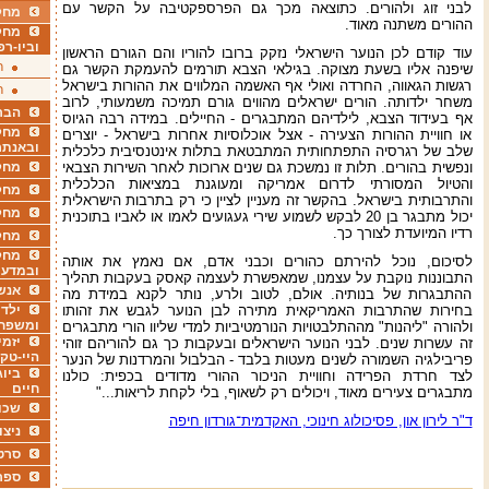
לבני זוג ולהורים. כתוצאה מכך גם הפרספקטיבה על הקשר עם
מחקר
ההורים משתנה מאוד.
מחק
וביו-רפ
עוד קודם לכן הנוער הישראלי נזקק ברובו להוריו והם הגורם הראשון
ר
שיפנה אליו בשעת מצוקה. בגילאי הצבא תורמים להעמקת הקשר גם
רגשות הגאווה, החרדה ואולי אף האשמה המלווים את ההורות בישראל
ר
משחר ילדותה. הורים ישראלים מהווים גורם תמיכה משמעותי, לרוב
הבר
אף בעידוד הצבא, לילדיהם המתבגרים - החיילים. במידה רבה הגיוס
מחקר
או חוויית ההורות הצעירה - אצל אוכלוסיות אחרות בישראל - יוצרים
ובאנתר
שלב של רגרסיה התפתחותית המתבטאת בתלות אינטנסיבית כלכלית
ונפשית בהורים. תלות זו נמשכת גם שנים ארוכות לאחר השירות הצבאי
מחקר
והטיול המסורתי לדרום אמריקה ומעוגנת במציאות הכלכלית
מחק
והתרבותית בישראל. בהקשר זה מעניין לציין כי רק בתרבות הישראלית
מחקר
יכול מתבגר בן 20 לבקש לשמוע שירי געגועים לאמו או לאביו בתוכנית
רדיו המיועדת לצורך כך.
מחק
מחקר
לסיכום, נוכל להירתם כהורים וכבני אדם, אם נאמץ את אותה
ובמדעי
התבוננות נוקבת על עצמנו, שמאפשרת לעצמה קאסק בעקבות תהליך
אנש
ההתבגרות של בנותיה. אולם, לטוב ולרע, נותר לקנא במידת מה
בחירות שהתרבות האמריקאית מתירה לבן הנוער לגבש את זהותו
ילדי
ומשפח
ולהורה "ליהנות" מההתלבטויות הנורמטיביות למדי שליוו הורי מתבגרים
יזמי
זה עשרות שנים. לבני הנוער הישראלים ובעקבות כך גם להוריהם זוהי
היי-טק
פריבילגיה השמורה לשנים מעטות בלבד - הבלבול והמרדנות של הנער
ביוג
לצד חרדת הפרידה וחוויית הניכור ההורי מדודים בכפית: כולנו
חיים
מתבגרים צעירים מאוד, ויכולים רק לשאוף, בלי לקחת לריאות..."
שכו
ד"ר לירון און, פסיכולוג חינוכי, האקדמית־גורדון חיפה
ניצו
סרט
ספר