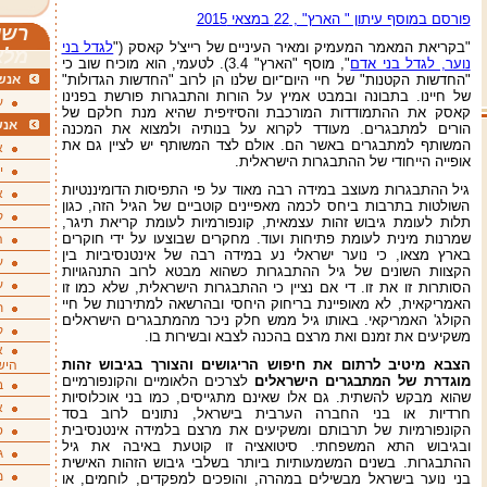
פורסם במוסף עיתון " הארץ" , 22 במצאי 2015
רשי
"בקריאת המאמר המעמיק ומאיר העיניים של רייצ'ל קאסק ("
לגדל בני
מלא
נוער, לגדל בני אדם
", מוסף "הארץ" 3.4). לטעמי, הוא מוכיח שוב כי
"החדשות הקטנות" של חיי היום־יום שלנו הן לרוב "החדשות הגדולות"
אנשי
של חיינו. בתבונה ובמבט אמיץ על הורות והתבגרות פורשת בפנינו
ע
קאסק את ההתמודדות המורכבת והסיזיפית שהיא מנת חלקם של
אנש
הורים למתבגרים. מעודד לקרוא על בנותיה ולמצוא את המכנה
המשותף למתבגרים באשר הם. אולם לצד המשותף יש לציין גם את
א
אופייה הייחודי של ההתבגרות הישראלית.
י
גיל ההתבגרות מעוצב במידה רבה מאוד על פי התפיסות הדומיננטיות
א
השולטות בתרבות ביחס לכמה מאפיינים קוטביים של הגיל הזה, כגון
ק
תלות לעומת גיבוש זהות עצמאית, קונפורמיות לעומת קריאת תיגר,
שמרנות מינית לעומת פתיחות ועוד. מחקרים שבוצעו על ידי חוקרים
ה
בארץ מצאו, כי נוער ישראלי נע במידה רבה של אינטנסיביות בין
ע
הקצוות השונים של גיל ההתבגרות כשהוא מבטא לרוב התנהגויות
ע
הסותרות זו את זו. די אם נציין כי ההתבגרות הישראלית, שלא כמו זו
האמריקאית, לא מאופיינת בריחוק היחסי ובהרשאה למתירנות של חיי
ת
הקולג' האמריקאי. באותו גיל ממש חלק ניכר מהמתבגרים הישראלים
ק
משקיעים את זמנם ואת מרצם בהכנה לצבא ובשירות בו.
א
הצבא מיטיב לרתום את חיפוש הריגושים והצורך בגיבוש זהות
היש
מוגדרת של המתבגרים הישראלים
לצרכים הלאומיים והקונפורמיים
ב
שהוא מבקש להשתית. גם אלו שאינם מתגייסים, כמו בני אוכלוסיות
א
חרדיות או בני החברה הערבית בישראל, נתונים לרוב בסד
הקונפורמיות של תרבותם ומשקיעים את מרצם בלמידה אינטנסיבית
ס
ובגיבוש התא המשפחתי. סיטואציה זו קוטעת באיבה את גיל
ג
ההתבגרות. בשנים המשמעותיות ביותר בשלבי גיבוש הזהות האישית
מ
בני נוער בישראל מבשילים במהרה, והופכים למפקדים, לוחמים, או