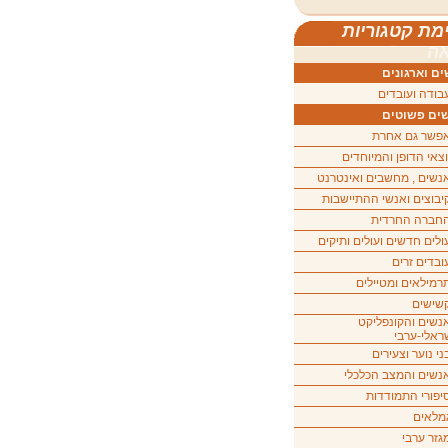
מת קטגוריות
ה
ם וארגונים
בודה ועובדים
ים פשוטים
פשר גם אחרת
וצאי הדופן והמיוחדים
נשים , מחשבים ואינטרנט
יבוצים ואנשי ההתיישבות
חברה החרדית
ולים חדשים ועולים ותיקים
ובדים זרים
רמילאים ומטיילים
שישים
נשים והקונפליקט
ראלי-ערבי
ני נוער וצעירים
נשים והמצב הכלכלי
יפורי התמודדות
מלאים
גזר ערבי