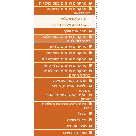
מחקרים ועיונים בפסיכולוגיה
מחקרים ועיונים ברפואה
וביו-רפואה
רפואה משלימה
רפואה אלטרנטיבית
הבריאות שלך
מחקרים ועיונים בסוציולוגיה
ובאנתרופולגיה
מחקרים ועיונים בחינוך
מחקרים ועיונים בספרות
מחקרים ועיונים בהיסטוריה
מחקרים ועיונים בדמוגרפיה
מחקרים ועיונים בביולוגיה
ובמדעי החיים
אנשים בעת העתיקה
ילדים , אמהות, הורים
ומשפחה
יזמים, אנשי עסקים ואנשי
היי-טק
ביוגרפיות, זכרונות ותולדות
חיים
שכול
ניצולי שואה
סרטי תעודה
ספרים חדשים