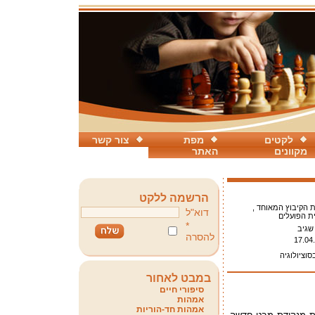
לקטים
מפת
צור קשר
מקוונים
האתר
הרשמה ללקט
 הקיבוץ המאוחד ,
דוא"ל
ת הפועלים
*
שגיב
להסרה
17.04
סוציולוגיה
במבט לאחור
סיפורי חיים
אמהות
אמהות חד-הוריות