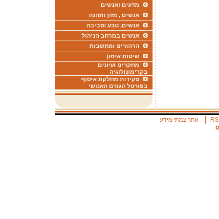
מדעים ואנשים
אנשים , מזון ותזונה
אנשים, טבע וסביבה
אנשים במרחב הניהול
הרהורים ומחשבות
שיטות אימון
מחקרים ועיונים
בקרימונולוגיה
סקירות מחלקת איסוף
בפורטל הגורם האנושי
|
RS
אתר צמתי מידע
ס