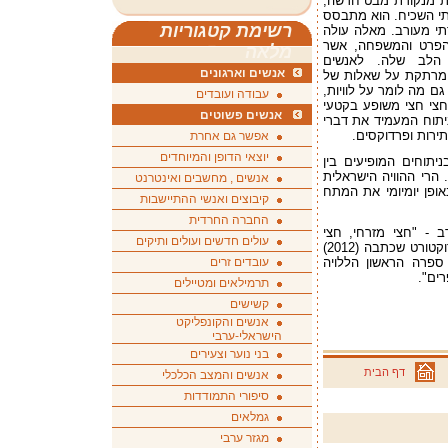
ת מנקודת מבט חדשה,
תי השכיח. הוא מתבסס
רשימת קטגוריות
דתי מעורב. מאלה עולה
 הפרט והמשפחה, אשר
מלאה
 הלב שלה. לאנשים
אנשים וארגונים
 מרתקת על שאלות של
גם מה לומר על לוויות,
עבודה ועובדים
 חצי חצי משופע בקטעי
אנשים פשוטים
ניתוח המעמיד את דברי
תירות ופרדוקסים.
אפשר גם אחרת
יוצאי הדופן והמיוחדים
יתוחים המופיעים בין
 הרי ההוויה הישראלית
אנשים , מחשבים ואינטרנט
אופן יומיומי את המתח
קיבוצים ואנשי ההתיישבות
החברה החרדית
 עדתי מעורב - "חצי מזרחי, חצי
עולים חדשים ועולים ותיקים
מבוסס על עבודת דוקטורט שכתבה (2012)
 ספרה הראשון הללויה
עובדים זרים
תרמילאים ומטיילים
קשישים
אנשים והקונפליקט
הישראלי-ערבי
בני נוער וצעירים
דף הבית
אנשים והמצב הכלכלי
סיפורי התמודדות
גמלאים
מגזר ערבי