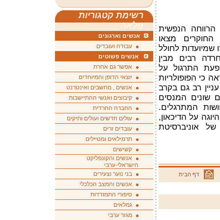
רשימת קטגוריות
מלאה
רווחה הנפשית
אנשים וארגונים
 החוקרים מצאו
עבודה ועובדים
 שמיועדות לחולל
אנשים פשוטים
וחרדה רבים מבין
פעת התרגול על
אפשר גם אחרת
ה כי הפופולריות
יוצאי הדופן והמיוחדים
ניין רב גם בקרב
אנשים , מחשבים ואינטרנט
ם שונים המנסים
קיבוצים ואנשי ההתיישבות
שות המתרגלים.
החברה החרדית
וגה על הדיכאון,
עולים חדשים ועולים ותיקים
של אוניברסיטת
עובדים זרים
תרמילאים ומטיילים
קשישים
אנשים והקונפליקט
הישראלי-ערבי
בני נוער וצעירים
דף הבית
אנשים והמצב הכלכלי
סיפורי התמודדות
גמלאים
מגזר ערבי