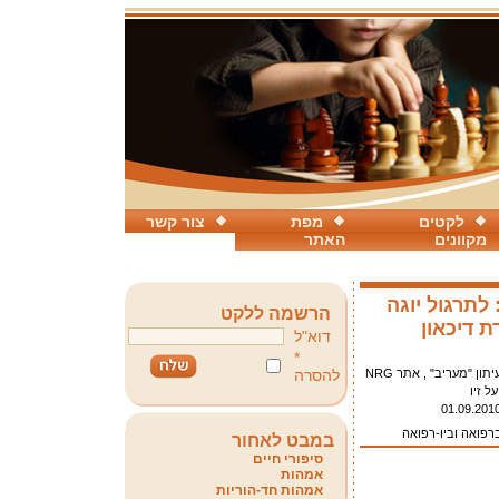
לקטים
מפת
צור קשר
מקוונים
האתר
תרגול יוגה
הרשמה ללקט
 דיכאון
דוא"ל
*
יתון "מעריב" , אתר NRG
להסרה
על זיו
01.09.201
ברפואה וביו-רפואה
במבט לאחור
סיפורי חיים
אמהות
אמהות חד-הוריות