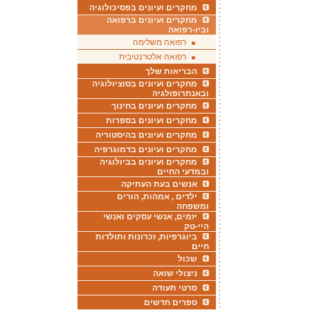
מחקרים ועיונים בפסיכולוגיה
מחקרים ועיונים ברפואה
וביו-רפואה
רפואה משלימה
רפואה אלטרנטיבית
הבריאות שלך
מחקרים ועיונים בסוציולוגיה
ובאנתרופולגיה
מחקרים ועיונים בחינוך
מחקרים ועיונים בספרות
מחקרים ועיונים בהיסטוריה
מחקרים ועיונים בדמוגרפיה
מחקרים ועיונים בביולוגיה
ובמדעי החיים
אנשים בעת העתיקה
ילדים , אמהות, הורים
ומשפחה
יזמים, אנשי עסקים ואנשי
היי-טק
ביוגרפיות, זכרונות ותולדות
חיים
שכול
ניצולי שואה
סרטי תעודה
ספרים חדשים