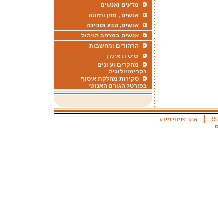
מדעים ואנשים
אנשים , מזון ותזונה
אנשים, טבע וסביבה
אנשים במרחב הניהול
הרהורים ומחשבות
שיטות אימון
מחקרים ועיונים
בקרימונולוגיה
סקירות מחלקת איסוף
בפורטל הגורם האנושי
|
RS
אתר צמתי מידע
ס