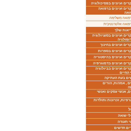
ים ועיונים בפסיכולוגיה
רים ועיונים ברפואה
ואה
פואה משלימה
פואה אלטרנטיבית
יאות שלך
ים ועיונים בסוציולוגיה
ופולגיה
ים ועיונים בחינוך
רים ועיונים בספרות
ים ועיונים בהיסטוריה
רים ועיונים בדמוגרפיה
ים ועיונים בביולוגיה
 החיים
ים בעת העתיקה
ם , אמהות, הורים
ה
ם, אנשי עסקים ואנשי
רפיות, זכרונות ותולדות
ל
לי שואה
י תעודה
ים חדשים