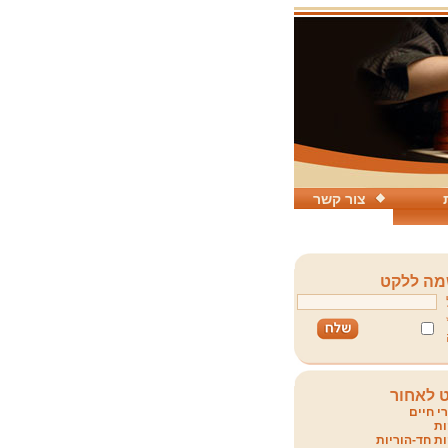
צור קשר
ה ללקט
 לאחור
י חיים
ת
ת חד-הוריות