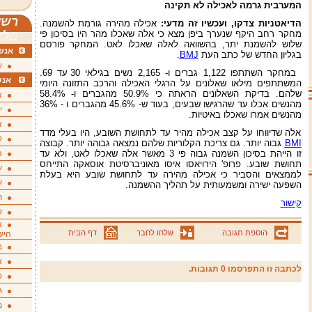
המערבית גרמה לאכילה לא תקינה
רשי
הדיאטניות צדקו, ועכשיו זה מדעי:
אכילה מהירה גורמת להשמנה.
מחקר רחב היקף שנערך ביפן מצא כי אלה שאכלו מהר היו בסיכון פי
מלא
שלוש להשמנת יתר, בהשוואה לאלה שאכלו לאט. המחקר פורסם
אנשי
בגליון החדש של כתב העת
BMJ
.
ע
במחקר השתתפו 1,122 גברים ו- 2,165 נשים בגילאי 30 עד 69.
אנש
המשתתפים מילאו שאלונים על הרגלי האכילה והרכב התזונה היומי
שלהם. בדיקת השאלונים הראתה כי 50.9% מהגברים ו- 58.4%
א
מהנשים אכלו עד שהרגישו שבעים, בעוד ש- 45.6% מהגברים ו - 36%
י
מהנשים אמרו שאכלו באיטיות.
א
אלה שדיווחו על קצב אכילה מהיר עד לתחושת השובע, היו בעלי מדד
ק
BMI
גבוה יותר. גם צריכת הקלוריות שלהם נמצאה גבוהה יותר. קבוצה
זו הייהת בסיכון השמנה גבוה פי 3 מאשר אלה שאכלו לאט, ולא עד
ה
תחושת שובע. פרופ' הירויאסו איסו מאוניברסיטת אוסאקה התייחס
ע
לממצאים והסביר כי אכילה מהירה עד לתחושת שובע היא בעלת
ע
השפעה ישירה ומשמעותית על תהליך ההשמנה.
ת
קישור
ק
א
הוספת תגובה
שלחו לחבר
דף הבית
היש
ב
א
לכתבה זו התפרסמו 0 תגובות.
ס
ג
מ