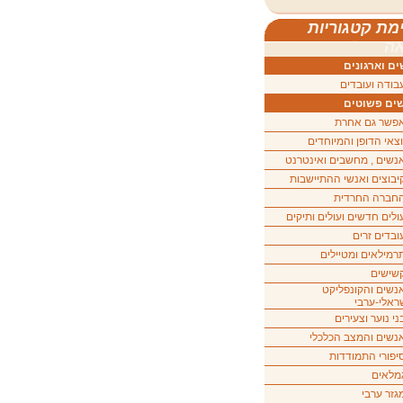
מת קטגוריות
ה
ם וארגונים
בודה ועובדים
ים פשוטים
פשר גם אחרת
וצאי הדופן והמיוחדים
נשים , מחשבים ואינטרנט
יבוצים ואנשי ההתיישבות
חברה החרדית
ולים חדשים ועולים ותיקים
ובדים זרים
רמילאים ומטיילים
שישים
נשים והקונפליקט
ראלי-ערבי
ני נוער וצעירים
נשים והמצב הכלכלי
יפורי התמודדות
מלאים
גזר ערבי