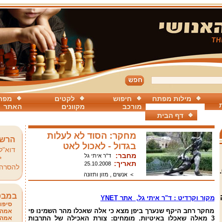
מילות מפתח
חיפוש
לקטים
מפת
מורכב
מקוונים
האתר
דף הבית
מחקר: הסוד לא לעלות
הרשמ
בגדול - לאכול לאט
דוא"ל
מחבר:
ד"ר איתי גל
*
תאריך:
25.10.2008
להסרה
נשים בגילאי 30 עד 69.
>
אנשים , מזון ותזונה
במבט
מקור וקרדיט : ד"ר איתי גל, אתר YNET
סיפור
מחקר רחב היקף שנערך ביפן מצא כי אלה שאכלו מהר השמינו פי
אמהו
3 מאלה שאכלו באיטיות. מומחים: צורת האכילה של התרבות
אמהו