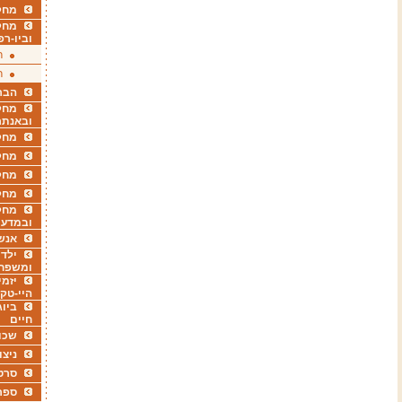
מחקר
מחק
וביו-רפ
ר
ר
הבר
מחקר
ובאנתר
מחקר
מחק
מחקר
מחק
מחקר
ובמדעי
אנש
ילדי
ומשפח
יזמי
היי-טק
ביוג
חיים
שכו
ניצו
סרט
ספר