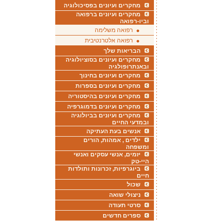
מחקרים ועיונים בפסיכולוגיה
מחקרים ועיונים ברפואה
וביו-רפואה
רפואה משלימה
רפואה אלטרנטיבית
הבריאות שלך
מחקרים ועיונים בסוציולוגיה
ובאנתרופולגיה
מחקרים ועיונים בחינוך
מחקרים ועיונים בספרות
מחקרים ועיונים בהיסטוריה
מחקרים ועיונים בדמוגרפיה
מחקרים ועיונים בביולוגיה
ובמדעי החיים
אנשים בעת העתיקה
ילדים , אמהות, הורים
ומשפחה
יזמים, אנשי עסקים ואנשי
היי-טק
ביוגרפיות, זכרונות ותולדות
חיים
שכול
ניצולי שואה
סרטי תעודה
ספרים חדשים