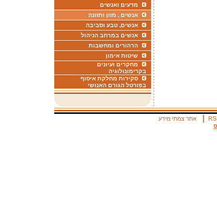
מדעים ואנשים
אנשים , מזון ותזונה
אנשים, טבע וסביבה
אנשים במרחב הניהול
הרהורים ומחשבות
שיטות אימון
מחקרים ועיונים
בקרימונולוגיה
סקירות מחלקת איסוף
בפורטל הגורם האנושי
|
RS
אתר צמתי מידע
ס