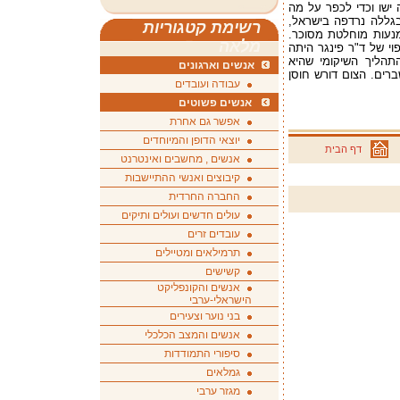
ה ישו וכדי לכפר על מה
בגללה נרדפה בישראל,
רשימת קטגוריות
נעות מוחלטת מסוכר.
מלאה
י של ד"ר פינגר היתה
תהליך השיקומי שהיא
אנשים וארגונים
ברים. הצום דורש חוסן
עבודה ועובדים
אנשים פשוטים
אפשר גם אחרת
יוצאי הדופן והמיוחדים
דף הבית
אנשים , מחשבים ואינטרנט
קיבוצים ואנשי ההתיישבות
החברה החרדית
עולים חדשים ועולים ותיקים
עובדים זרים
תרמילאים ומטיילים
קשישים
אנשים והקונפליקט
הישראלי-ערבי
בני נוער וצעירים
אנשים והמצב הכלכלי
סיפורי התמודדות
גמלאים
מגזר ערבי