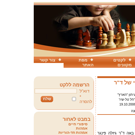
לקטים
מפת
צור קשר
מקוונים
האתר
 של ד"ר
הרשמה ללקט
דוא"ל
יתון "הארץ"
*
חל טל-שיר
להסרה
19.10.200
נה
במבט לאחור
סיפורי חיים
אמהות
אמהות חד-הוריות
ר מ-40 שנה באה ד"ר גיזלה פינגר