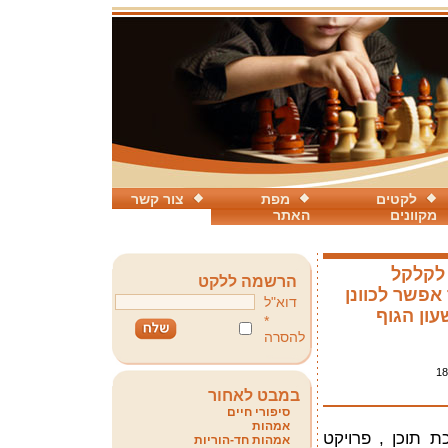
לקטים
מפת
צור קשר
מקוונים
האתר
 לקלקל
הרשמה ללקט
אפשר לכוונן
דוא"ל
ון הגוף
*
להסרה
18
במבט לאחור
סיפורי חיים
אמהות
ת תוכן , פרויקט
אמהות חד-הוריות