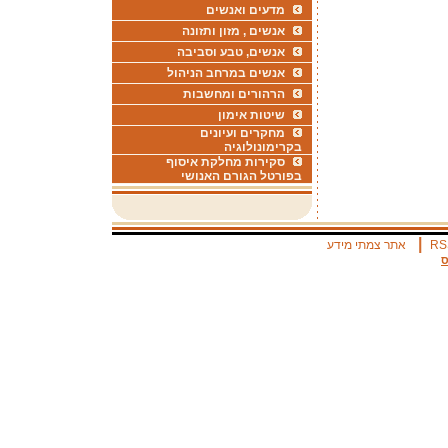
מדעים ואנשים
אנשים , מזון ותזונה
אנשים, טבע וסביבה
אנשים במרחב הניהול
הרהורים ומחשבות
שיטות אימון
מחקרים ועיונים
בקרימונולוגיה
סקירות מחלקת איסוף
בפורטל הגורם האנושי
|
RS
אתר צמתי מידע
ס