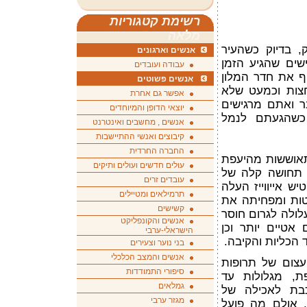
רשימת קטגוריות
מלאה
, בדיוק כשהעיר
אנשים וארגונים
שים שהגיע הזמן
עבודה ועובדים
ף את חדר המלון
אנשים פשוטים
חצות וכמעט שלא
אפשר גם אחרת
 ואתם מרגישים
יוצאי הדופן והמיוחדים
 כשהגעתם לנמל
אנשים , מחשבים ואינטרנט
קיבוצים ואנשי ההתיישבות
החברה החרדית
תאוששות מהיעפת
עולים חדשים ועולים ותיקים
ק תחושה קלה של
עובדים זרים
 אייווייז העלה
תרמילאים ומטיילים
ות ומפחיתה את
קשישים
עלולה לגרום חוסר
אנשים והקונפליקט
 אטיים יותר וכן
הישראלי-ערבי
 הכליות והקיבה.
בני נוער וצעירים
אנשים והמצב הכלכלי
עצום של תרופות
סיפורי התמודדות
ת, מגלולות עד
גמלאים
כבת לאכילה של
מגזר ערבי
. אולם מה פועל