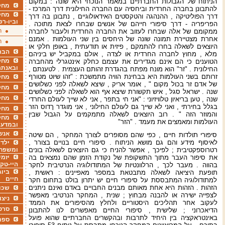
הניתוח של הגבולות החברתיים במאמר הנוכחי היא שונה : במקום
מחקר
להתבונן בחברה החרדית וביחסיה עם החברה החילונית דרך המרכז -
מחק
דרך הפוליטיקה , ההנהגה והטקסטים האידאולוגיים , נתבונן בה דרך
וביו-רפ
הפריפריה - דרך סיפורי חייהם של אנשים שבחרו לצאת מתוכה .
ר
ממקומם של אלה שבחרו לעזוב את החברה החרדית ולעבור לחברה
אחרת מצטיירת תמונה שונה של היחסים בין שני העולמות . אמנם
ר
היוצאים לשאלה בחרו להתמקם , פיזית או תודעתית , באופן חלקי או
הבר
מלא , מחוץ לחברה החרדית או לצדה , אולם במקביל יש ביניהם
מחקר
הטוענים כי הם אינם מגדירים את עצמם כחלק אינטגרלי מהחברה
ובאנתר
החילונית . "זר" הוא מונח מפתח בהגדרת זהותם העצמית . לטענתם ,
זרותם בשני העולמות היא בבחינת הוויה מתמשכת : "זהו שיוט מטורף
מחקר
של אדם זר בכול מקום " , אומר אריק , שיצא לשאלה לפני כשלושים
מחק
שנה . ישראל סגל , איש תקשורת שיצא אף הוא לשאלה לפני כשלושים
מחקר
שנה , טען בריאיון טלוויזיוני : "אני חי בתפר , אני לא שייך לעולם החרדי
בגלל בחירתי , ואני לא שייך גם לעולם החילוני , אני מוגדר ךדוס הזר
מחק
והמוזר הזה " . רוב היוצאים לשאלה מתמקמים על הגבול שבין
מחקר
העולמות ומאמצים את מעמד . "הזר"
ובמדעי
אנש
סיפורי תולדות חיים , כפי שהם מסופרים לצורך המחקר , הם שיטה
לאיסוף מידע והם גם מושא הניתוח . סיפורי חיים בנויים בצורר ,
ילדי
רטרוספקטיבית ; לפיכך , אפשר להניח כי גם היוצאים לשאלה בונים
ומשפח
את סיפור העבר מתוך התשקופת של נקודת הזמן שהם נמצאים בה
יזמי
היי-טק
בהווה . מעבר לכך , הרלוונטיות של המתודולוגיה הנרטיבית לחקר
ביוג
תופעת היציאה לשאלה מתבטאת במספר מאפיינים : ראשית ,
חיים
למתודולוגיה המתבססת על סיפורי חיים יש יתרון בולט בתחום חקר
הזהות . הזהות היא אחת מאותם מבנים החבויים באדם ואינם ניתנים
שכו
לצפייה ישירה או להבנה מבחוץ ; שנית , המחקר הנרטיבי מאפשר
ניצו
לעקוב אחר תהליכים היסטוריים ולחלץ מהסיפורים את הממד
סרט
הדיאכרוני ; שלישית , סיפורי החיים מאפשרים לנו להתבונן
באינטראקציה בין היחיד לתרבות ובהקשרים החברתיים שהוא פועל
ספר