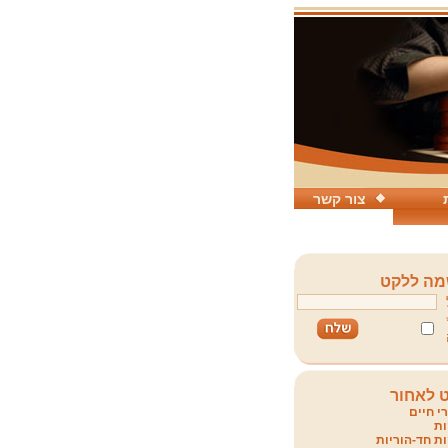
צור קשר
ה ללקט
 לאחור
י חיים
ת
ת חד-הוריות