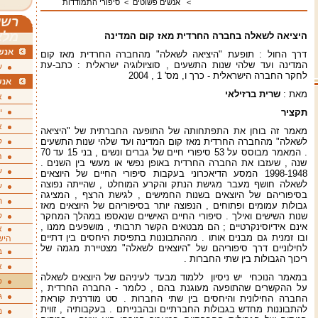
>
אנשים פשוטים
>
סיפורי התמודדות
רשי
מלא
היציאה לשאלה בחברה החרדית מאז קום המדינה
אנשי
דרך החול : תופעת "היציאה לשאלה" מהחברה החרדית מאז קום
המדינה ועד שלהי שנות התשעים , סוציולוגיה ישראלית : כתב-עת
ע
לחקר החברה הישראלית - כרך ו, מס' 1 , 2004
אנש
מאת :
שרית ברזילאי
א
י
תקציר
א
מאמר זה בוחן את התפתחותה של התופעה החברתית של "היציאה
לשאלה" מהחברה החרדית מאז קום המדינה ועד שלהי שנות התשעים
ק
. המאמר מבוסס על 53 סיפורי חיים של גברים ונשים , בני 15 עד 70
ה
שנה , שעזבו את החברה החרדית באופן נפשי או מעשי בין השנים .
ע
1998-1948 המסע הדיאכרוני בעקבות סיפורי החיים של היוצאים
לשאלה חושף מעבר מגישת הנתק והקרע המוחלט , שהייתה נפוצה
ע
בסיפוריהם של היוצאים בשנות החמישים , לגישת הרצף , המציגה
ת
גבולות עמומים ופתוחים , הנפוצה יותר בסיפוריהם של היוצאים מאז
שנות השישים ואילך . סיפורי החיים האישיים שנאספו במהלך המחקר
ק
אינם אידיוסינקרטיים ; הם מבטאים הקשר תרבותי , מושפעים ממנו ,
א
ובו זמנית גם מבנים אותו . מההתבוננות בתפיסת היחסים בין דתיים
היש
לחילוניים דרך סיפוריהם של "היוצאים לשאלה" מצטיירת מגמה של
ב
ריכוך הגבולות בין שתי החברות .
א
במאמר הנוכחי יש ניסיון ללמוד מבעד לעיניהם של היוצאים לשאלה
ס
על ההקשרים שהתופעה מעוגנת בהם , כלומר - החברה החרדית ,
ג
החברה החילונית והיחסים בין שתי החברות . סט מודרנית קוראת
להתבוננות מחדש בגבולות החברתיים ובהבנייתם . בעקבותיה , זווית
מ