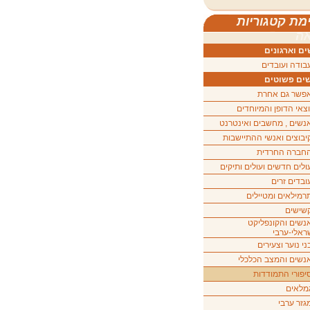
מת קטגוריות
ה
ם וארגונים
בודה ועובדים
ים פשוטים
פשר גם אחרת
וצאי הדופן והמיוחדים
נשים , מחשבים ואינטרנט
יבוצים ואנשי ההתיישבות
חברה החרדית
ולים חדשים ועולים ותיקים
ובדים זרים
רמילאים ומטיילים
שישים
נשים והקונפליקט
ראלי-ערבי
ני נוער וצעירים
נשים והמצב הכלכלי
יפורי התמודדות
מלאים
גזר ערבי