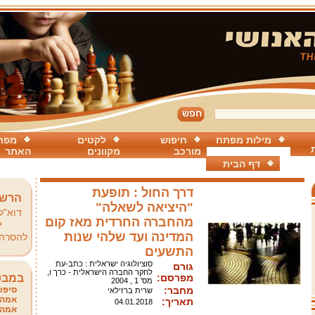
מילות מפתח
חיפוש
לקטים
מפת
מורכב
מקוונים
האתר
דף הבית
דרך החול : תופעת
הרשמ
"היציאה לשאלה"
דוא"ל
מהחברה החרדית מאז קום
*
המדינה ועד שלהי שנות
להסרה
התשעים
סוציולוגיה ישראלית : כתב-עת
גורם
לחקר החברה הישראלית - כרך ו,
מפרסם:
במבט
מס' 1 , 2004
מחבר:
סיפור
שרית ברזילאי
אמהו
תאריך:
04.01.2018
אמהו