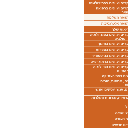
ים ועיונים בפסיכולוגיה
רים ועיונים ברפואה
ואה
פואה משלימה
פואה אלטרנטיבית
יאות שלך
ים ועיונים בסוציולוגיה
ופולגיה
ים ועיונים בחינוך
רים ועיונים בספרות
ים ועיונים בהיסטוריה
רים ועיונים בדמוגרפיה
ים ועיונים בביולוגיה
 החיים
ים בעת העתיקה
ם , אמהות, הורים
ה
ם, אנשי עסקים ואנשי
רפיות, זכרונות ותולדות
ל
לי שואה
י תעודה
ים חדשים