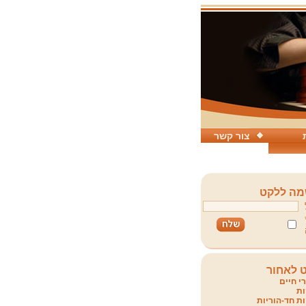
צור קשר
ה ללקט
 לאחור
י חיים
ת
ת חד-הוריות