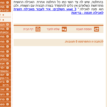
בהחלטה, שיש לה צד רגשי כמו כל החלטה אחרת. האכילה הרגשית
מחקר
מתרחשת כשלאדם אין כלים להתמודד בצורה תבונית עם רגשותיו, ולכן
מחק
הוא פונה לאכילה."
ynet 3 השלבים: איך לעבור מאכילה רגשית
וביו-רפ
לאכילה חכמה - בריאות
ר
ר
הבר
מחקר
הוספת תגובה
שלחו לחבר
דף הבית
ובאנתר
מחקר
לכתבה זו התפרסמו 0 תגובות.
מחק
מחקר
מחק
מחקר
ובמדעי
אנש
ילדי
ומשפח
יזמי
היי-טק
ביוג
חיים
שכו
ניצו
סרט
ספר