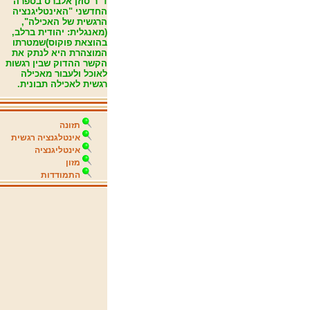
ד"ר סוזן אלברס בספרה
החדשני "האינטליגנציה
הרגשית של האכילה",
(מאנגלית: יהודית ברלב,
בהוצאת פוקוס)שמטרתו
המוצהרת היא לנתק את
הקשר ההדוק שבין רגשות
לאוכל ולעבור מאכילה
רגשית לאכילה תבונית.
תזונה
אינטלגנציה רגשית
אינטליגנציה
מזון
התמודדות