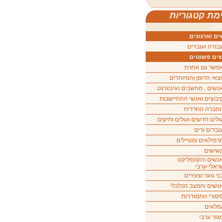
מת קטגוריות
ה
ם וארגונים
בודה ועובדים
ים פשוטים
פשר גם אחרת
וצאי הדופן והמיוחדים
נשים , מחשבים ואינטרנט
יבוצים ואנשי ההתיישבות
חברה החרדית
ולים חדשים ועולים ותיקים
ובדים זרים
רמילאים ומטיילים
שישים
נשים והקונפליקט
ראלי-ערבי
ני נוער וצעירים
נשים והמצב הכלכלי
יפורי התמודדות
מלאים
גזר ערבי