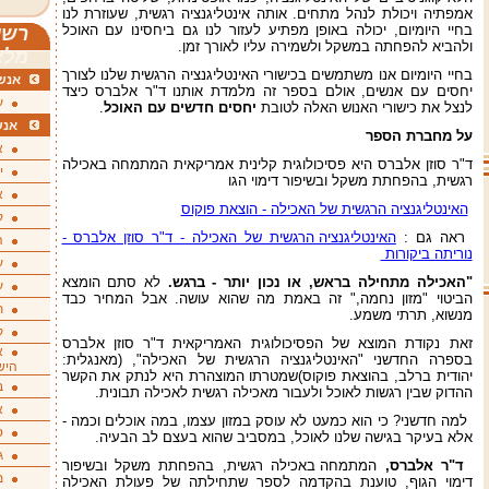
אמפתיה ויכולת לנהל מתחים. אותה אינטליגנציה רגשית, שעוזרת לנו
בחיי היומיום, יכולה באופן מפתיע לעזור לנו גם ביחסינו עם האוכל
רשי
ולהביא להפחתה במשקל ולשמירה עליו לאורך זמן.
מלא
בחיי היומיום אנו משתמשים בכישורי האינטליגנציה הרגשית שלנו לצורך
אנשי
יחסים עם אנשים, אולם בספר זה מלמדת אותנו ד"ר אלברס כיצד
ע
לנצל את כישורי האנוש האלה לטובת
יחסים חדשים עם האוכל
.
אנש
על מחברת הספר
א
ד"ר סוזן אלברס היא פסיכולוגית קלינית אמריקאית המתמחה באכילה
י
רגשית, בהפחתת משקל ובשיפור דימוי הגו
א
האינטליגנציה הרגשית של האכילה - הוצאת פוקוס
ק
ראה גם :
האינטליגנציה הרגשית של האכילה - ד"ר סוזן אלברס -
ה
נוריתה ביקורות
ע
"האכילה מתחילה בראש, או נכון יותר - ברגש
.
לא סתם הומצא
ע
הביטוי "מזון נחמה," זה באמת מה שהוא עושה. אבל המחיר כבד
ת
מנשוא, תרתי משמע.
ק
זאת נקודת המוצא של הפסיכולוגית האמריקאית ד"ר סוזן אלברס
א
בספרה החדשני "האינטליגנציה הרגשית של האכילה", (מאנגלית:
היש
יהודית ברלב, בהוצאת פוקוס)שמטרתו המוצהרת היא לנתק את הקשר
ב
ההדוק שבין רגשות לאוכל ולעבור מאכילה רגשית לאכילה תבונית.
א
למה חדשני? כי הוא כמעט לא עוסק במזון עצמו, במה אוכלים וכמה -
ס
אלא בעיקר בגישה שלנו לאוכל, במסביב שהוא בעצם לב הבעיה.
ג
ד"ר אלברס,
המתמחה באכילה רגשית, בהפחתת משקל ובשיפור
מ
דימוי הגוף, טוענת בהקדמה לספר שתחילתה של פעולת האכילה