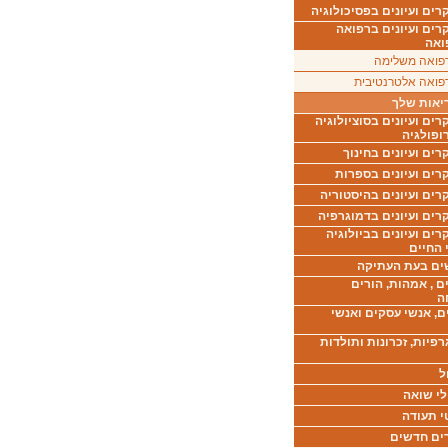
ים ועיונים בפסיכולוגיה
רים ועיונים ברפואה
ואה
פואה משלימה
פואה אלטרנטיבית
יאות שלך
ים ועיונים בסוציולוגיה
ופולגיה
ים ועיונים בחינוך
רים ועיונים בספרות
ים ועיונים בהיסטוריה
רים ועיונים בדמוגרפיה
ים ועיונים בביולוגיה
 החיים
ים בעת העתיקה
ם , אמהות, הורים
ה
ם, אנשי עסקים ואנשי
רפיות, זכרונות ותולדות
ל
לי שואה
י תעודה
ים חדשים