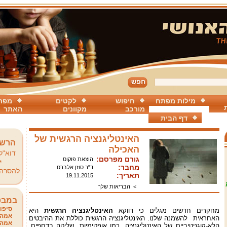
מילות מפתח
חיפוש
לקטים
מפת
מורכב
מקוונים
האתר
דף הבית
האינטליגנציה הרגשית של
הרשמ
האכילה
דוא"ל
גורם מפרסם:
הוצאת פוקוס
*
מחבר:
ד"ר סוזן אלברס
להסרה
תאריך:
19.11.2015
>
הבריאות שלך
במבט
סיפור
מחקרים חדשים מגלים כי דווקא
האינטליגנציה הרגשית
היא
אמהו
האחראית להשמנה שלנו. האינטליגנציה הרגשית כוללת את ההיבטים
אמהו
הלא-קוגניטיביים של האינטליגנציה, כמו אופטימיות, שליטה בדחפים,