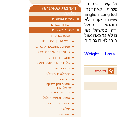
 קשר ישיר בין
רשימת קטגוריות
שיות. לאחרונה,
מלאה
English Longitudinal
וייה במקרים לא
אנשים וארגונים
 והמצב הרוח של
עבודה ועובדים
ידה במשקל אף
אנשים פשוטים
ים לא נמצאה אצל
אפשר גם אחרת
 בגילאים גבוהים
יוצאי הדופן והמיוחדים
אנשים , מחשבים ואינטרנט
קיבוצים ואנשי ההתיישבות
Weight Loss
החברה החרדית
עולים חדשים ועולים ותיקים
עובדים זרים
דף הבית
תרמילאים ומטיילים
קשישים
אנשים והקונפליקט
הישראלי-ערבי
בני נוער וצעירים
אנשים והמצב הכלכלי
סיפורי התמודדות
גמלאים
מגזר ערבי