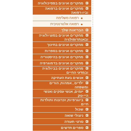
מחקרים ועיונים בפסיכולוגיה
מחקרים ועיונים ברפואה
וביו-רפואה
רפואה משלימה
רפואה אלטרנטיבית
הבריאות שלך
מחקרים ועיונים בסוציולוגיה
ובאנתרופולגיה
מחקרים ועיונים בחינוך
מחקרים ועיונים בספרות
מחקרים ועיונים בהיסטוריה
מחקרים ועיונים בדמוגרפיה
מחקרים ועיונים בביולוגיה
ובמדעי החיים
אנשים בעת העתיקה
ילדים , אמהות, הורים
ומשפחה
יזמים, אנשי עסקים ואנשי
היי-טק
ביוגרפיות, זכרונות ותולדות
חיים
שכול
ניצולי שואה
סרטי תעודה
ספרים חדשים