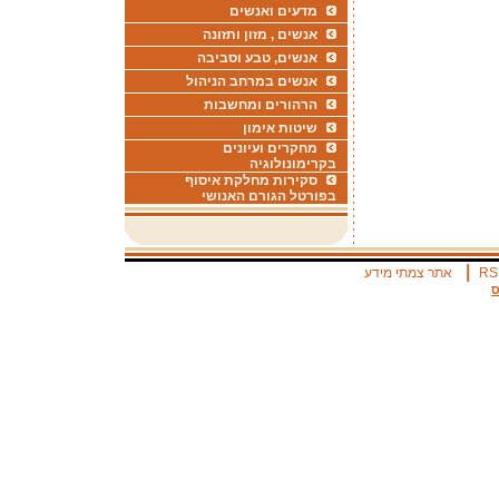
מדעים ואנשים
אנשים , מזון ותזונה
אנשים, טבע וסביבה
אנשים במרחב הניהול
הרהורים ומחשבות
שיטות אימון
מחקרים ועיונים
בקרימונולוגיה
סקירות מחלקת איסוף
בפורטל הגורם האנושי
|
RS
אתר צמתי מידע
ס