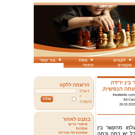
לקטים
מפת
צור קשר
מקוונים
האתר
בין ירידה
הרשמה ללקט
וחה הנפשית.
דוא"ל
.theatla
*
Ed Car
להסרה
26.03.201
במבט לאחור
סיפורי חיים
למו מהקשר בין
אמהות
אמהות חד-הוריות
בל יש כמה וכמה