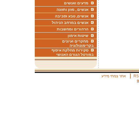
מדעים ואנשים
אנשים , מזון ותזונה
אנשים, טבע וסביבה
אנשים במרחב הניהול
הרהורים ומחשבות
שיטות אימון
מחקרים ועיונים
בקרימונולוגיה
סקירות מחלקת איסוף
בפורטל הגורם האנושי
|
RS
אתר צמתי מידע
ס