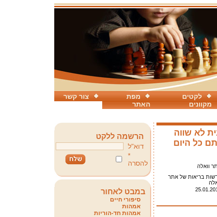
לקטים
מפת
צור קשר
מקוונים
האתר
ית לא שווה
הרשמה ללקט
ם כל היום
דוא"ל
*
להסרה
ר וואלה
שות בריאות של אתר
אלה
25.01.20
במבט לאחור
סיפורי חיים
אמהות
אמהות חד-הוריות