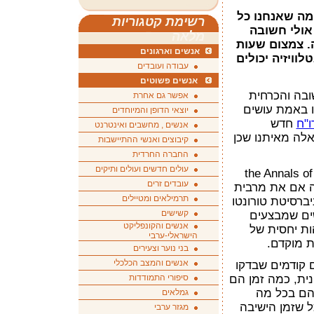
מה שאנחנו כל
רשימת קטגוריות
 אולי חשובה
מלאה
. צמצום שעות
אנשים וארגונים
וויזיה יכולים
עבודה ועובדים
אנשים פשוטים
שובה והכרחית
אפשר גם אחרת
ו באמת עושים
יוצאי הדופן והמיוחדים
ו"ח
חדש
אנשים , מחשבים ואינטרנט
לה מאיתנו שכן
קיבוצים ואנשי ההתיישבות
החברה החרדית
עולים חדשים ועולים ותיקים
 בירחוןthe Annals of Internal
עובדים זרים
פיקה אם את מרבית
תרמילאים ומטיילים
יברסיטת טורונטו
קשישים
שים שמבצעים
אנשים והקונפליקט
הות יחסית של
הישראלי-ערבי
ת מוקדם.
בני נוער וצעירים
אנשים והמצב הכלכלי
ירה של 47 מחקרים קודמים שבדקו
סיפורי התמודדות
נית, כמה זמן הם
להם בכל מה
גמלאים
ל שזמן הישיבה
מגזר ערבי