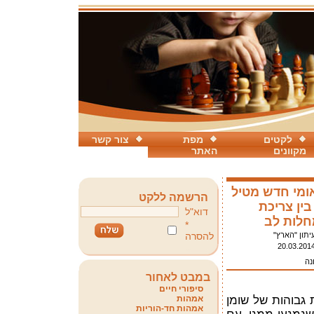
לקטים
מפת
צור קשר
מקוונים
האתר
ומי חדש מטיל
הרשמה ללקט
ין צריכת
דוא"ל
מחלות לב
*
יתון "הארץ"
להסרה
20.03.201
נה
במבט לאחור
סיפורי חיים
 גבוהות של שומן
אמהות
אמהות חד-הוריות