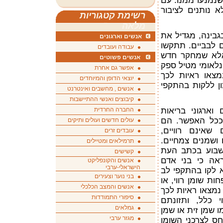
שנמנעו ממנו. עם
 נותנים לציבור
רשימת קטגוריות
מלאה
גבינה, מגדיל את
אנשים וארגונים
ם לבביים. תתקשו
עבודה ועובדים
 אלא שמחקר חדש
אנשים פשוטים
ינלאומי מטיל ספק
אפשר גם אחרת
צאו ראיות לכך
יוצאי הדופן והמיוחדים
ון ללקות בהתקפי
אנשים , מחשבים ואינטרנט
קיבוצים ואנשי ההתיישבות
וארגוני בריאות
החברה החרדית
 ככל האפשר. הם
עולים חדשים ועולים ותיקים
שאינם רוויים,
עובדים זרים
ם ושמנים צמחיים.
תרמילאים ומטיילים
שבוע בכתב העת
קשישים
Annals of Internal, מראה כי בני אדם
אנשים והקונפליקט
הישראלי-ערבי
א לקו בהתקפי לב
בני נוער וצעירים
ת שומן רווי, או
אנשים והמצב הכלכלי
 נמצאו ראיות לכך
סיפורי התמודדות
י כלל, ותזונתם
גמלאים
ו שמן זית או שמן
מגזר ערבי
חס לצרכני השומן