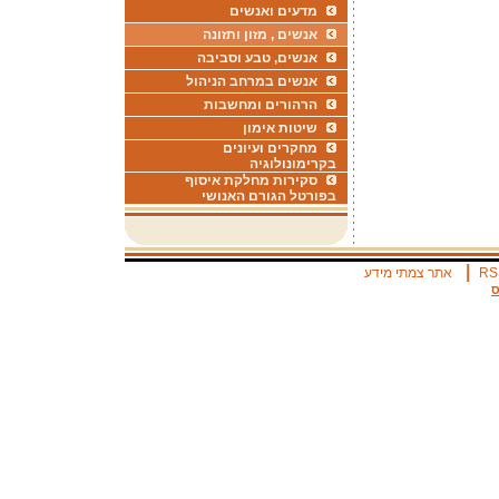
מדעים ואנשים
אנשים , מזון ותזונה
אנשים, טבע וסביבה
אנשים במרחב הניהול
הרהורים ומחשבות
שיטות אימון
מחקרים ועיונים
בקרימונולוגיה
סקירות מחלקת איסוף
בפורטל הגורם האנושי
|
RS
אתר צמתי מידע
ס