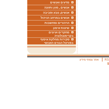
מדעים ואנשים
אנשים , מזון ותזונה
אנשים, טבע וסביבה
אנשים במרחב הניהול
הרהורים ומחשבות
שיטות אימון
מחקרים ועיונים
בקרימונולוגיה
סקירות מחלקת איסוף
בפורטל הגורם האנושי
|
RS
אתר צמתי מידע
ס