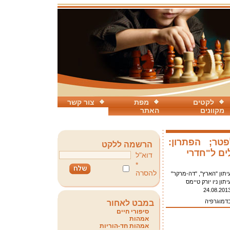
לקטים
מפת
צור קשר
מקוונים
האתר
לפטר; הפתרון:
הרשמה ללקט
ים ל"חדרי
דוא"ל
*
להסרה
יתון "הארץ", "דה-מרקר"
יתון ניו יורק טיימס
24.08.201
בדמוגרפיה
במבט לאחור
סיפורי חיים
אמהות
אמהות חד-הוריות