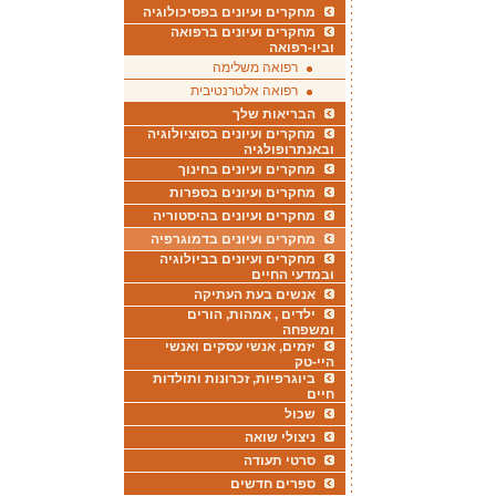
מחקרים ועיונים בפסיכולוגיה
מחקרים ועיונים ברפואה
וביו-רפואה
רפואה משלימה
רפואה אלטרנטיבית
הבריאות שלך
מחקרים ועיונים בסוציולוגיה
ובאנתרופולגיה
מחקרים ועיונים בחינוך
מחקרים ועיונים בספרות
מחקרים ועיונים בהיסטוריה
מחקרים ועיונים בדמוגרפיה
מחקרים ועיונים בביולוגיה
ובמדעי החיים
אנשים בעת העתיקה
ילדים , אמהות, הורים
ומשפחה
יזמים, אנשי עסקים ואנשי
היי-טק
ביוגרפיות, זכרונות ותולדות
חיים
שכול
ניצולי שואה
סרטי תעודה
ספרים חדשים