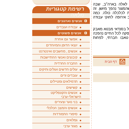
ד לאלה בארה"ב, שבה
רשימת קטגוריות
מוצר נהפך מיושן. זה
ת לכלכלה כולה. כמה
מלאה
 אירופה לחוקי עבודה
אנשים וארגונים
עבודה ועובדים
על בסנדאי מבטא מאבק
עסקה לכל החיים נהפכה
אנשים פשוטים
 טאבו חברתי, לפחות
אפשר גם אחרת
יוצאי הדופן והמיוחדים
אנשים , מחשבים ואינטרנט
קיבוצים ואנשי ההתיישבות
דף הבית
החברה החרדית
עולים חדשים ועולים ותיקים
עובדים זרים
תרמילאים ומטיילים
קשישים
אנשים והקונפליקט
הישראלי-ערבי
בני נוער וצעירים
אנשים והמצב הכלכלי
סיפורי התמודדות
גמלאים
מגזר ערבי