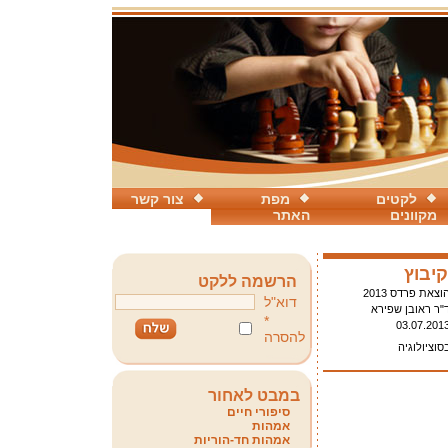
לקטים
מפת
צור קשר
מקוונים
האתר
יבוץ
הרשמה ללקט
וצאת פרדס 2013
דוא"ל
"ר ראובן שפירא
*
03.07.201
להסרה
סוציולוגיה
במבט לאחור
סיפורי חיים
אמהות
אמהות חד-הוריות