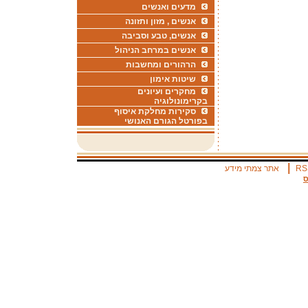
מדעים ואנשים
אנשים , מזון ותזונה
אנשים, טבע וסביבה
אנשים במרחב הניהול
הרהורים ומחשבות
שיטות אימון
מחקרים ועיונים
בקרימונולוגיה
סקירות מחלקת איסוף
בפורטל הגורם האנושי
|
RS
אתר צמתי מידע
ס