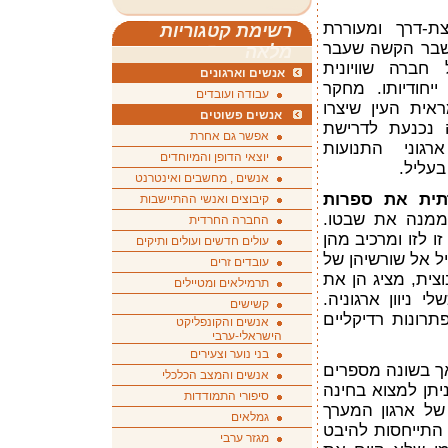
ת-דרך ומעוררת
רשימת קטגוריות
שבר הקשה שעבר
מלאה
וא סימל חברה שוויונית
אנשים וארגונים
ייחודיותו. מחקר
עבודה ועובדים
אית העין שיצרו
אנשים פשוטים
 נכנעת לדרישת
אפשר גם אחרת
גוני התנועות
יוצאי הדופן והמיוחדים
בעליל.
אנשים , מחשבים ואינטרנט
תית את ספרות
קיבוצים ואנשי ההתיישבות
ממנה את שבטו.
החברה החרדית
ו לזו ומרכיב מהן
עולים חדשים ועולים ותיקים
ל אל שורשיהן של
עובדים זרים
צית, מציג הן את
תרמילאים ומטיילים
י ניוון ארגוניה.
קשישים
רונות רדיקליים
אנשים והקונפליקט
הישראלי-ערבי
בני נוער וצעירים
אך בשונה מספרים
אנשים והמצב הכלכלי
יתן למצוא בחינה
סיפורי התמודדות
של ארגון המערך
גמלאים
 התייחסות להיבט
מגזר ערבי