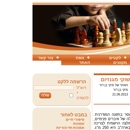
לקטים
מפת
צור קשר
מקוונים
האתר
וקי מגנזיום
הרשמה ללקט
האתר של מיקי בן דור
דוא"ל
מיקי בן דור
*
21.06.2013
להסרה
חסר בתזונה המודרנית.
במבט לאחור
 של איברים פנימיים,
סיפורי חיים
מלצה הרשמית לצריכה
אמהות
יומית היא 320 עד 420 מ"ג והצריכה בפועל בארה"ב היא 250 מ"ג.
אמהות חד-הוריות