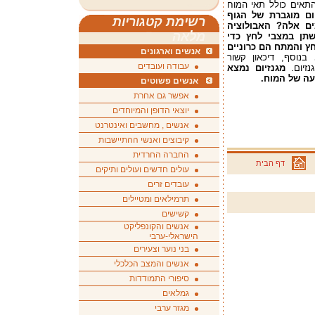
 התאים כולל תאי המוח
ם מוגברת של הגוף
רשימת קטגוריות
ים אלה? האבולוציה
מלאה
שתן במצבי לחץ כדי
ץ והמתח הם כרוניים
אנשים וארגונים
בנוסף, דיכאון קשור
עבודה ועובדים
נזיום.
מגנזיום נמצא
יעה של המוח.
אנשים פשוטים
אפשר גם אחרת
יוצאי הדופן והמיוחדים
אנשים , מחשבים ואינטרנט
קיבוצים ואנשי ההתיישבות
החברה החרדית
דף הבית
עולים חדשים ועולים ותיקים
עובדים זרים
תרמילאים ומטיילים
קשישים
אנשים והקונפליקט
הישראלי-ערבי
בני נוער וצעירים
אנשים והמצב הכלכלי
סיפורי התמודדות
גמלאים
מגזר ערבי