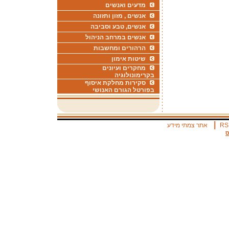
מדעים ואנשים
אנשים , מזון ותזונה
אנשים, טבע וסביבה
אנשים במרחב הניהול
הרהורים ומחשבות
שיטות אימון
מחקרים ועיונים
בקרימונולוגיה
סקירות מחלקת איסוף
בפורטל הגורם האנושי
|
RS
אתר צמתי מידע
ס