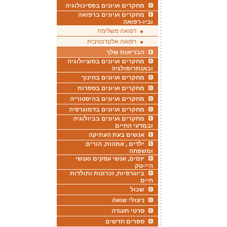
מחקרים ועיונים בפסיכולוגיה
מחקרים ועיונים ברפואה
וביו-רפואה
רפואה משלימה
רפואה אלטרנטיבית
הבריאות שלך
מחקרים ועיונים בסוציולוגיה
ובאנתרופולגיה
מחקרים ועיונים בחינוך
מחקרים ועיונים בספרות
מחקרים ועיונים בהיסטוריה
מחקרים ועיונים בדמוגרפיה
מחקרים ועיונים בביולוגיה
ובמדעי החיים
אנשים בעת העתיקה
ילדים , אמהות, הורים
ומשפחה
יזמים, אנשי עסקים ואנשי
היי-טק
ביוגרפיות, זכרונות ותולדות
חיים
שכול
ניצולי שואה
סרטי תעודה
ספרים חדשים