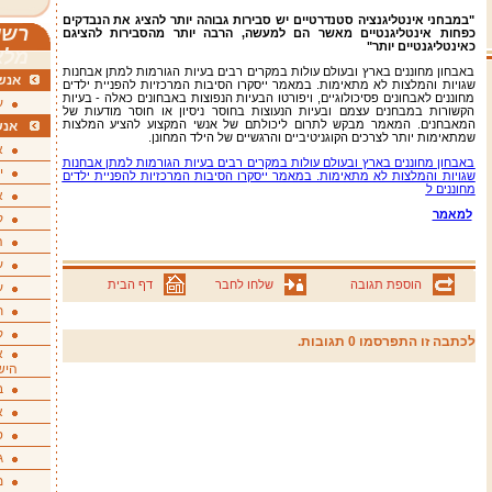
"במבחני אינטליגנציה סטנדרטיים יש סבירות גבוהה יותר להציג את הנבדקים
רשי
כפחות אינטליגנטיים מאשר הם למעשה, הרבה יותר מהסבירות להציגם
כאינטליגנטיים יותר"
מלא
באבחון מחוננים בארץ ובעולם עולות במקרים רבים בעיות הגורמות למתן אבחנות
אנשי
שגויות והמלצות לא מתאימות. במאמר ייסקרו הסיבות המרכזיות להפניית ילדים
מחוננים לאבחונים פסיכולוגיים, ויפורטו הבעיות הנפוצות באבחונים כאלה - בעיות
ע
הקשורות במבחנים עצמם ובעיות הנעוצות בחוסר ניסיון או חוסר מודעות של
המאבחנים. המאמר מבקש לתרום ליכולתם של אנשי המקצוע להציע המלצות
אנש
שמתאימות יותר לצרכים הקוגניטיביים והרגשיים של הילד המחונן.
א
‏באבחון מחוננים בארץ ובעולם עולות במקרים רבים בעיות הגורמות למתן אבחנות
י
שגויות והמלצות לא מתאימות. במאמר ייסקרו הסיבות המרכזיות להפניית ילדים
מחוננים ל‏
א
למאמר
ק
ה
ע
הוספת תגובה
שלחו לחבר
דף הבית
ע
ת
ק
לכתבה זו התפרסמו 0 תגובות.
א
היש
ב
א
ס
ג
מ