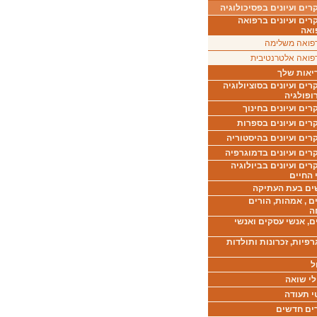
ים ועיונים בפסיכולוגיה
רים ועיונים ברפואה
ואה
פואה משלימה
פואה אלטרנטיבית
יאות שלך
ים ועיונים בסוציולוגיה
ופולגיה
ים ועיונים בחינוך
רים ועיונים בספרות
ים ועיונים בהיסטוריה
רים ועיונים בדמוגרפיה
ים ועיונים בביולוגיה
 החיים
ים בעת העתיקה
ם , אמהות, הורים
ה
ם, אנשי עסקים ואנשי
רפיות, זכרונות ותולדות
ל
לי שואה
י תעודה
ים חדשים