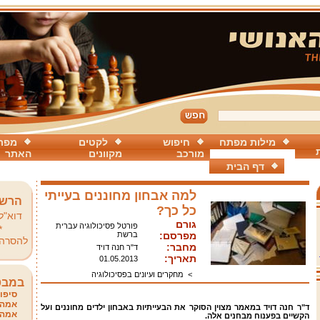
מילות מפתח
חיפוש
לקטים
מפת
מורכב
מקוונים
האתר
דף הבית
למה אבחון מחוננים בעייתי
הרשמ
כל כך?
דוא"ל
גורם
פורטל פסיכולוגיה עברית
*
מפרסם:
ברשת
להסרה
מחבר:
ד"ר חנה דויד
תאריך:
01.05.2013
>
מחקרים ועיונים בפסיכולוגיה
במבט
סיפור
אמהו
ד"ר חנה דויד במאמר מצוין הסוקר את הבעייתיות באבחון ילדים מחוננים ועל
אמהו
הקשיים בפענוח מבחנים אלה.