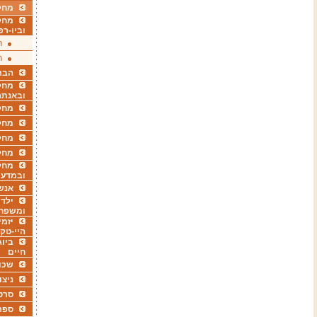
מחקר
מחק
וביו-רפ
ר
ר
הבר
מחקר
ובאנתר
מחקר
מחק
מחקר
מחק
מחקר
ובמדעי
אנש
ילדי
ומשפח
יזמי
היי-טק
ביוג
חיים
שכו
ניצו
סרט
ספר