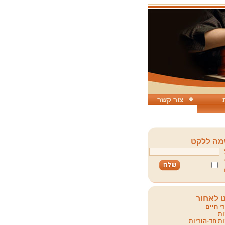
צור קשר
ה ללקט
 לאחור
י חיים
ת
ת חד-הוריות