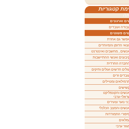
מת קטגוריות
ה
ם וארגונים
בודה ועובדים
ים פשוטים
פשר גם אחרת
וצאי הדופן והמיוחדים
נשים , מחשבים ואינטרנט
יבוצים ואנשי ההתיישבות
חברה החרדית
ולים חדשים ועולים ותיקים
ובדים זרים
רמילאים ומטיילים
שישים
נשים והקונפליקט
ראלי-ערבי
ני נוער וצעירים
נשים והמצב הכלכלי
יפורי התמודדות
מלאים
גזר ערבי