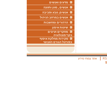
מדעים ואנשים
אנשים , מזון ותזונה
אנשים, טבע וסביבה
אנשים במרחב הניהול
הרהורים ומחשבות
שיטות אימון
מחקרים ועיונים
בקרימונולוגיה
סקירות מחלקת איסוף
בפורטל הגורם האנושי
|
RS
אתר צמתי מידע
ס