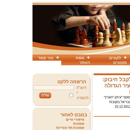
לקטים
מפת
צור קשר
מקוונים
האתר
קבל חיבוק:
הרשמה ללקט
יר הגדולה
דוא"ל
*
וסף "עיתון "הארץ"
להסרה
בריאל בוקובזה
22.12.201
במבט לאחור
סיפורי חיים
אמהות
אמהות חד-הוריות