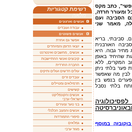
פשי", כתב מקס
רשימת קטגוריות
ל ומעורר חרדה,
מלאה
עם הסביבה ועם
אנשים וארגונים
לה, מאמר שני
עבודה ועובדים
אנשים פשוטים
, סביבתי, בריא
אפשר גם אחרת
ביבה האורבנית
יוצאי הדופן והמיוחדים
 מחיר גבוה. היא
אנשים , מחשבים ואינטרנט
ת שהיחיד באופן
קיבוצים ואנשי ההתיישבות
וב המקרים, ללא
החברה החרדית
ת פער בלתי ניתן
עולים חדשים ועולים ותיקים
 לבין מה שאפשר
עובדים זרים
ערים בנפש בין
תרמילאים ומטיילים
תח בלתי נסבל
קשישים
אנשים והקונפליקט
הישראלי-ערבי
פסיכולוגיה
בני נוער וצעירים
וניברסיטה
אנשים והמצב הכלכלי
סיפורי התמודדות
וקובזה במוסף
גמלאים
מגזר ערבי