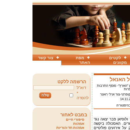
לקטים
מפת
צור קשר
מקוונים
האתר
 האנאל
הרשמה ללקט
ן "הארץ"- מוסף התרבות
דוא"ל
רות
*
קופרטי-צור ועילי ראונר
להסרה
14.11.
בהיסטוריה
במבט לאחור
לוסיאן פבר יצאה נגד
סיפורי חיים
רים. האסכולה ביקשה
אמהות
על אירועים פוליטיים
אמהות חד-הוריות