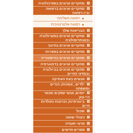
מחקרים ועיונים בפסיכולוגיה
מחקרים ועיונים ברפואה
וביו-רפואה
רפואה משלימה
רפואה אלטרנטיבית
הבריאות שלך
מחקרים ועיונים בסוציולוגיה
ובאנתרופולגיה
מחקרים ועיונים בחינוך
מחקרים ועיונים בספרות
מחקרים ועיונים בהיסטוריה
מחקרים ועיונים בדמוגרפיה
מחקרים ועיונים בביולוגיה
ובמדעי החיים
אנשים בעת העתיקה
ילדים , אמהות, הורים
ומשפחה
יזמים, אנשי עסקים ואנשי
היי-טק
ביוגרפיות, זכרונות ותולדות
חיים
שכול
ניצולי שואה
סרטי תעודה
ספרים חדשים