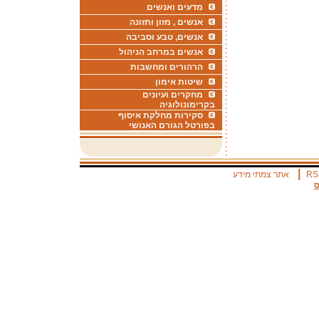
מדעים ואנשים
אנשים , מזון ותזונה
אנשים, טבע וסביבה
אנשים במרחב הניהול
הרהורים ומחשבות
שיטות אימון
מחקרים ועיונים
בקרימונולוגיה
סקירות מחלקת איסוף
בפורטל הגורם האנושי
|
RS
אתר צמתי מידע
ס