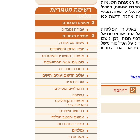
את המסגרות הלאומיות
 האדם הפשוט, הפועל
רשימת קטגוריות
ל העלו לראשונה מושאי
מלאה
טות מחקר חדשות כמו
אנשים וארגונים
באליטות הפוליטיות
עבודה ועובדים
אל הפנו את מבטם אל
אנשים פשוטים
י הכוח ולכן נושלו
אפשר גם אחרת
דוע של הפילוסוף מישל
, שתיאר את עבודתו
יוצאי הדופן והמיוחדים
אנשים , מחשבים ואינטרנט
קיבוצים ואנשי ההתיישבות
החברה החרדית
עולים חדשים ועולים ותיקים
אנאל
עובדים זרים
תרמילאים ומטיילים
דף הבית
קשישים
אנשים והקונפליקט
הישראלי-ערבי
בני נוער וצעירים
אנשים והמצב הכלכלי
סיפורי התמודדות
גמלאים
מגזר ערבי