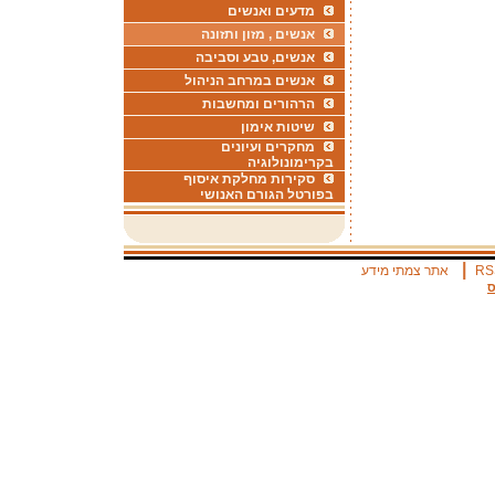
מדעים ואנשים
אנשים , מזון ותזונה
אנשים, טבע וסביבה
אנשים במרחב הניהול
הרהורים ומחשבות
שיטות אימון
מחקרים ועיונים
בקרימונולוגיה
סקירות מחלקת איסוף
בפורטל הגורם האנושי
|
RS
אתר צמתי מידע
ס