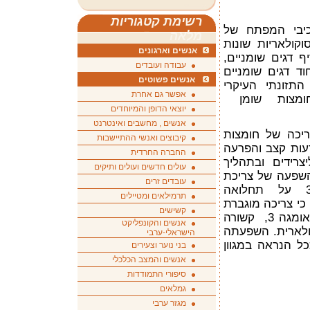
רשימת קטגוריות
יבי המפתח של
מלאה
וקולאריות שונות
אנשים וארגונים
ף דגים שומניים,
עבודה ועובדים
וד דגים שומניים
אנשים פשוטים
תזונתי העיקרי
אפשר גם אחרת
שומן אומגה 3 (חומצות שומן
יוצאי הדופן והמיוחדים
אנשים , מחשבים ואינטרנט
ריכה של חומצות
קיבוצים ואנשי ההתיישבות
רעות קצב והפרעה
החברה החרדית
צרידים ובתהליך
עולים חדשים ועולים ותיקים
השפעה של צריכת
עובדים זרים
דגים וחומצות שומן אומגה 3 על תחלואה
תרמילאים ומטיילים
כי צריכה מוגברת
קשישים
של דגים, אך לא של חומצות שומן אומגה 3, קשורה
אנשים והקונפליקט
ולארית. השפעתה
הישראלי-ערבי
ל הנראה במגוון
בני נוער וצעירים
אנשים והמצב הכלכלי
סיפורי התמודדות
גמלאים
מגזר ערבי