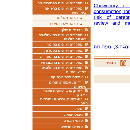
מחקרים ועיונים בפסיכולוגיה
Chowdhury et a
מחקרים ועיונים ברפואה
consumption, lon
וביו-רפואה
risk of cerebr
רפואה משלימה
review and me
רפואה אלטרנטיבית
הבריאות שלך
מחקרים ועיונים בסוציולוגיה
ובאנתרופולגיה
מחקרים ועיונים בחינוך
צריכת דגים, אך לא צריכה של אומגה-3, מפחיתה
מחקרים ועיונים בספרות
מחקרים ועיונים בהיסטוריה
מחקרים ועיונים בדמוגרפיה
דף הבית
מחקרים ועיונים בביולוגיה
ובמדעי החיים
אנשים בעת העתיקה
ילדים , אמהות, הורים
ומשפחה
יזמים, אנשי עסקים ואנשי
היי-טק
ביוגרפיות, זכרונות ותולדות
חיים
שכול
ניצולי שואה
סרטי תעודה
ספרים חדשים