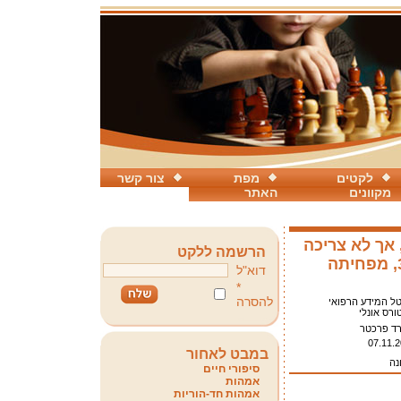
לקטים
מפת
צור קשר
מקוונים
האתר
 אך לא צריכה
הרשמה ללקט
של אומגה-3, מפחיתה
דוא"ל
*
להסרה
ל המידע הרפואי
ורס אונלי
רד פרכטר
07.11.
במבט לאחור
נה
סיפורי חיים
אמהות
אמהות חד-הוריות