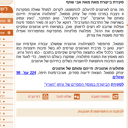
סקירת ביקורת מאת
מאת אבי שחף
רשי
מה גורם לארגונים להיעלם, להתמוטט, לקרוס, למות? שאלה מסקרנת
זו ניצבת במרכז ספרו של יצחק סמואל, "פתולוגיה ארגונית: חייהם
מלא
ומותם של ארגונים". "ערך ההצלחה", טוען המחבר, "נעוץ עמוק
אנשי
בשורשיה של התרבות המערבית". דווקא על רקע זה מאיר הספר פינות
אפלות שרובנו לא רוצים לראותן. ואכן, במציאות חיינו ארגונים עסקיים
ע
פושטים את הרגל, מפלגות פוליטיות מתפרקות ומתפוררות ואפילו
אנש
מדינות משנות את צורתן.
א
סמואל, פרופסור לסוציולוגיה ארגונית שמשלב עבודה אקדמית עם
י
ייעוץ, טוען כי מרבית הארגונים קורסים לא בשל סיבות חיצוניות כמו
א
משבר כלכלי אלא כתוצאה מליקויים שקיימים בתוכם - כמו ניהול גרוע.
הוא מאמץ את המונח פתולוגיה, שמקורו בעולם הרפואה, כדי לאגד את
ק
מגוון הסיבות והתוצאות להיווצרות כשלים בחייהם של ארגונים.
ה
פתולוגיה ארגונית: חייהם ומותם של ארגונים
ע
יצחק סמואל. הוצאת ידיעות ספרים, אוניברסיטת חיפה,
224 עמ', 98
ע
שקלים
ת
לסקירת
הביקורת במוסף הספרים של עיתון "הארץ"
ק
א
היש
הוספת תגובה
שלחו לחבר
דף הבית
ב
א
לכתבה זו התפרסמו 0 תגובות.
ס
ג
מ