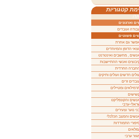
מת קטגוריות
ה
ם וארגונים
בודה ועובדים
ים פשוטים
פשר גם אחרת
וצאי הדופן והמיוחדים
נשים , מחשבים ואינטרנט
יבוצים ואנשי ההתיישבות
חברה החרדית
ולים חדשים ועולים ותיקים
ובדים זרים
רמילאים ומטיילים
שישים
נשים והקונפליקט
ראלי-ערבי
ני נוער וצעירים
נשים והמצב הכלכלי
יפורי התמודדות
מלאים
גזר ערבי