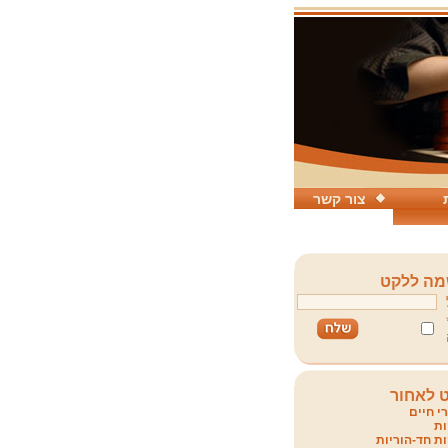
צור קשר
ה ללקט
 לאחור
י חיים
ת
ת חד-הוריות