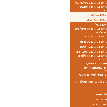
ים ועיונים בפסיכולוגיה
רים ועיונים ברפואה
ואה
פואה משלימה
פואה אלטרנטיבית
יאות שלך
ים ועיונים בסוציולוגיה
ופולגיה
ים ועיונים בחינוך
רים ועיונים בספרות
ים ועיונים בהיסטוריה
רים ועיונים בדמוגרפיה
ים ועיונים בביולוגיה
 החיים
ים בעת העתיקה
ם , אמהות, הורים
ה
ם, אנשי עסקים ואנשי
רפיות, זכרונות ותולדות
ל
לי שואה
י תעודה
ים חדשים