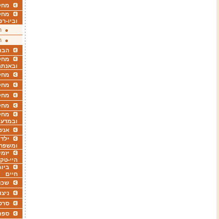
מחקר
מחק
וביו-רפ
ר
ר
הבר
מחקר
ובאנתר
מחקר
מחק
מחקר
מחק
מחקר
ובמדעי
אנש
ילדי
ומשפח
יזמי
היי-טק
ביוג
חיים
שכו
ניצו
סרט
ספר