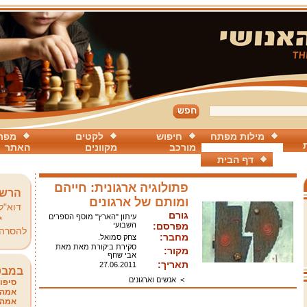
מילות מפתח
חיפוש
לקטים
מפת
מורכב
מקוונים
האתר
דף הבית
פתולוגיה ארגונית: חייהם
הרשמ
ומותם של ארגונים
דוא"ל
גורם
עיתון "הארץ" מוסף הספרים
*
מפרסם:
השבועי
להסרה
מחבר:
צחק סמואל.
סקירת ביקורת מאת מאת
מקור:
אבי שחף
תאריך:
27.06.2011
במבט
>
אנשים וארגונים
סיפור
אמהו
אמהו