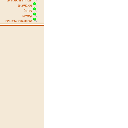
חברות ותאגידים
מאפיינים
ניהול
קשיים
התנהגות ארגונית