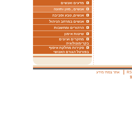
מדעים ואנשים
אנשים , מזון ותזונה
אנשים, טבע וסביבה
אנשים במרחב הניהול
הרהורים ומחשבות
שיטות אימון
מחקרים ועיונים
בקרימונולוגיה
סקירות מחלקת איסוף
בפורטל הגורם האנושי
|
RS
אתר צמתי מידע
ס