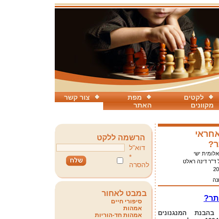
לקטים
מפת
צור קשר
מקוונים
האתר
חראי
הרשמה ללקט
ר?
דוא"ל
אלומית ישי
*
 ד"ר דינה ראלט
להסרה
20
נה
במבט לאחור
תר?
סיפורי חיים
אמהות
בהבנת המנגנונים
אמהות חד-הוריות