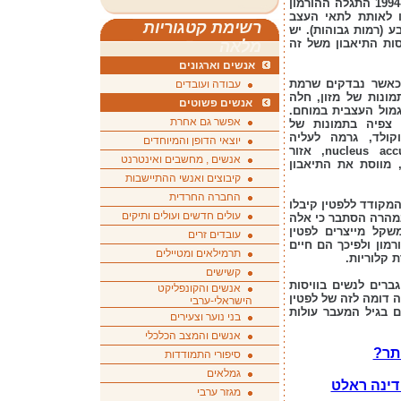
הנוירוכימיים המווסתים את משקל הגוף. ב-1994 התגלה ההורמון
ו לאותת לתאי העצב
רשימת קטגוריות
ע (רמות גבוהות). יש
סות התיאבון משל זה
מלאה
אנשים וארגונים
 כאשר נבדקים שרמת
עבודה ועובדים
מונות של מזון, חלה
אנשים פשוטים
גמול העצבית במוחם.
אפשר גם אחרת
, צפיה בתמונות של
קולד, גרמה לעליה
יוצאי הדופן והמיוחדים
nucleus ac
, אזור
אנשים , מחשבים ואינטרנט
 מווסת את התיאבון
קיבוצים ואנשי ההתיישבות
החברה החרדית
המקודד ללפטין קיבלו
עולים חדשים ועולים ותיקים
במהרה הסתבר כי אלה
שקל מייצרים לפטין
עובדים זרים
רמון ולפיכך הם חיים
תרמילאים ומטיילים
 קלוריות.
קשישים
ברים לנשים בוויסות
אנשים והקונפליקט
 דומה לזה של לפטין
הישראלי-ערבי
ם בגיל המעבר עולות
בני נוער וצעירים
אנשים והמצב הכלכלי
תר?
סיפורי התמודדות
גמלאים
 דינה ראלט
מגזר ערבי