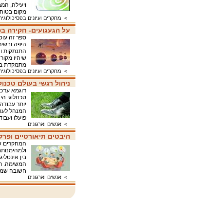
ויעילה, המ
מקום בטוח
>
מחקרים ועיונים בפסיכולוגיה
על הגעגועים- חקירה בפ
ספר זה עוס
היפה ובשיר
התנתקות וה
שיהיו מקור
מתמקדת בז
>
מחקרים ועיונים בפסיכולוגיה
ניהול רגשי בעולם טכנולו
דוגמא עדכני
טכנולוגי ה
יותר עבודה
המנהל לעוב
פועלו ועבו
>
אנשים וארגונים
היבטים תיאורטיים ופרק
המחקרים שת
ולמהימנותם
בין אינטלי
המשימה. רא
חשובה שמנ
>
אנשים וארגונים