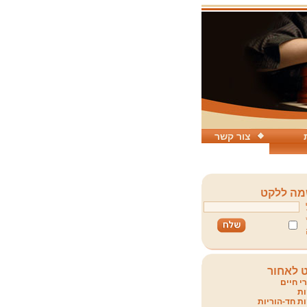
צור קשר
ה ללקט
 לאחור
י חיים
ת
ת חד-הוריות