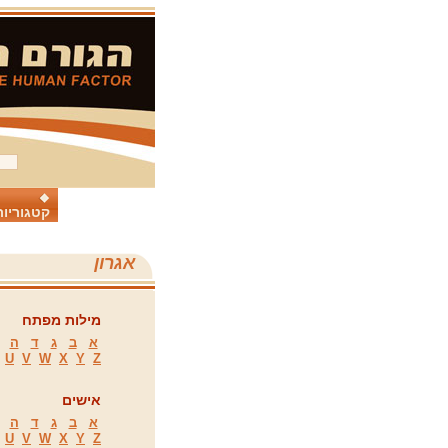
קטגוריות
אגרון
מילות מפתח
א
ב
ג
ד
ה
U
V
W
X
Y
Z
אישים
א
ב
ג
ד
ה
U
V
W
X
Y
Z