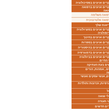
ים ועיונים בפסיכולוגיה
רים ועיונים ברפואה
ואה
פואה משלימה
פואה אלטרנטיבית
יאות שלך
ים ועיונים בסוציולוגיה
ופולגיה
ים ועיונים בחינוך
רים ועיונים בספרות
ים ועיונים בהיסטוריה
רים ועיונים בדמוגרפיה
ים ועיונים בביולוגיה
 החיים
ים בעת העתיקה
ם , אמהות, הורים
ה
ם, אנשי עסקים ואנשי
רפיות, זכרונות ותולדות
ל
לי שואה
י תעודה
ים חדשים