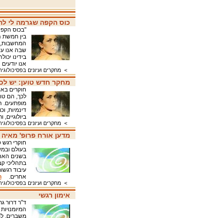
כוס הקפה שגרמה לי ל
"בכוס הקפה
בין חמשת ה
המחשבות, ה
שבה אנו עו
בידינו יכול
אנו יודעי
>
מחקרים ועיונים בפסיכולוגיה
מחקר חדש טוען: יש ל
חוקרים באו
לכך, הם טו
מופתעים. ה
דינמיות, ו
ביולוגיים,
>
מחקרים ועיונים בפסיכולוגיה
מדען אורח פרופ' מאיה 
חוקרי רגש 
בעולם ובמש
בשנים האחר
בתהליכי קב
עיבוד רגשו
אחרים.
ה
>
מחקרים ועיונים בפסיכולוגיה
אימון רגשי
ד"ר דרור ג
המיומנויות
משברים, למ