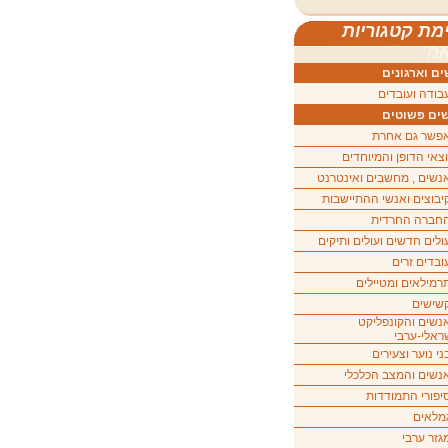
מת קטגוריות
ה
ם וארגונים
בודה ועובדים
ים פשוטים
פשר גם אחרת
וצאי הדופן והמיוחדים
נשים , מחשבים ואינטרנט
יבוצים ואנשי ההתיישבות
חברה החרדית
ולים חדשים ועולים ותיקים
ובדים זרים
רמילאים ומטיילים
שישים
נשים והקונפליקט
ראלי-ערבי
ני נוער וצעירים
נשים והמצב הכלכלי
יפורי התמודדות
מלאים
גזר ערבי