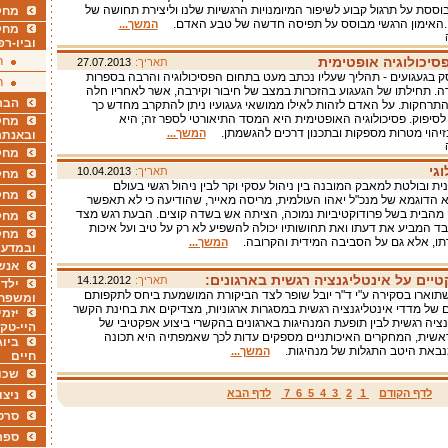
בוססת על תרגול קבוע לשיפור המיומנויות הרגשיות שלנו וליצירת תחושה של
מחקר
.האימון הרגשי מבוסס על תפיסה חדשה של טבע האדם.
המשך...
מחק
וביו-רפ
סיכולוגיה אופטימית
ר
תאריך:
27.07.2013
ק בגעגועים - תהליך שעליו נכתב מעט בתחום הפסיכולוגיה והרבה בספרות
ר
ה. תחילתו של הגעגוע בהזכרות במצב של חיבור וקירבה, אשר לאחריו חלה
הבר
תרחקות. על האדם לזהות לאילו ממושאי געגועיו ניתן להתקרב מחדש כך
 לסיפוק. פסיכולוגיה האופטימית היא המסד התיאורטי לספר זה; היא
מחקר
יהוי מטרות מספקות ובתכנון דרכים להגשמתן.
המשך...
ובאנתר
מחקר
גי
תאריך:
10.04.2013
מחק
ת ובולטת למאבק המובנה בין ניהול עסקי וקר לבין ניהול רגשי בעולם
מחקר
יא הדוגמא של מנכ"ל יאהו העולמית, מריסה מאייר, שהודיעה כי לא תאפשר
 מהבית בשל פרודוקטיביות נמוכה, הציתה אש בשדה קוצים. הבעת רגש מצד
מחק
ד המביע את דעתו ואת תחושותיו יכולה להשפיע לא רק על טיב ועל איכות
מחקר
דתו, אלא גם על הסביבה המידית והקרובה.
המשך...
ובמדעי
אנש
טיים על אינטליגנציה רגשית בארגונים:
תאריך:
14.12.2012
ילדי
וארו בסקירה ע"י ד"ר יובל שופר לצד הביקורת המושמעת ביחס לתקפותם
ומשפח
 של מדדי אינטליגנציה רגשית במסגרות ארגוניות, מצדיקים את בחינת הקשר
יזמי
גנציה רגשית לבין תופעת המנהיגות בארגונים בהקשרי ביצוע אפקטיבי של
היי-טק
שית, המחקרים האיכותניים מספקים עדות לכך שאמפתיה היא תכונה
ביוג
באת היטב התגלות של מנהיגות.
המשך...
חיים
שכו
לדף הקודם
1
2
3
4
5
6
7
לדף הבא
ניצו
סרט
ספר