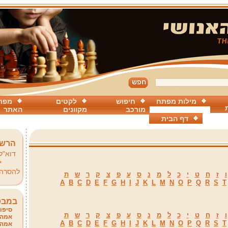
מילות מפתח
חיפוש
לקטים
מפת
מורכב
מקוונים
האתר
דף הבית
הרשמ
דוא"ל
*
להסרה
ו
ז
ח
ט
י
כ
ל
מ
נ
ס
ע
פ
צ
ק
ר
ש
ת
A
B
C
D
E
F
G
H
I
J
K
L
M
N
O
P
Q
R
S
T
במבט
סיפור
ו
ז
ח
ט
י
כ
ל
מ
נ
ס
ע
פ
צ
ק
ר
ש
ת
אמהו
A
B
C
D
E
F
G
H
I
J
K
L
M
N
O
P
Q
R
S
T
אמהו