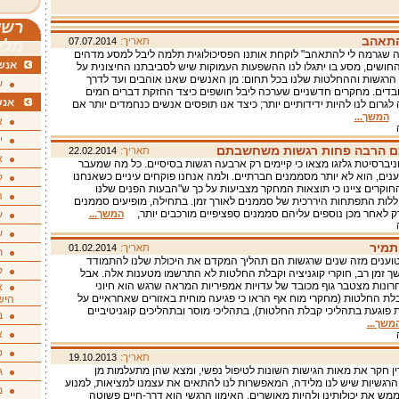
רשי
התאהב
תאריך:
07.07.2014
מלא
 שגרמה לי להתאהב" לוקחת אותנו הפסיכולוגית תלמה ליבל למסע מדהים
אנשי
חושים, מסע בו יתגלו לנו ההשפעות העמוקות שיש לסביבתנו החיצונית על
רגשות וההחלטות שלנו בכל תחום: מן האנשים שאנו אוהבים ועד לדרך
ע
בדים. מחקרים חדשניים שערכה ליבל חושפים כיצד החזקת דברים חמים
אנש
ה לגרום לנו להיות ידידותיים יותר; כיצד אנו תופסים אנשים כנחמדים יותר אם
ם
המשך...
א
י
כם הרבה פחות רגשות משחשבתם
תאריך:
22.02.2014
א
ניברסיטת גלזגו מצאו כי קיימים רק ארבעה רגשות בסיסיים. כל מה שמעבר
ענים, הוא לא יותר מסממנים חברתיים. ולמה אנחנו פוקחים עיניים כשאנחנו
ק
חוקרים ציינו כי תוצאות המחקר מצביעות על כך ש"הבעות הפנים שלנו
ה
כוללות התפתחות היררכית של סממנים לאורך זמן. בתחילה, מופיעים סממנים
 ורק לאחר מכן נוספים עליהם סממנים ספציפיים מורכבים יותר,
המשך...
ע
ע
תמיר
תאריך:
01.02.2014
ת
טוענים מזה שנים שרגשות הם תהליך המקדם את היכולת שלנו להתמודד
ק
ך זמן רב, חוקרי קוגניציה וקבלת החלטות לא התרשמו מטענות אלה. אבל
ונות מצטבר גוף מכובד של עדויות אמפיריות המראה שרגש הוא חיוני
א
לת החלטות (מחקרי מוח אף הראו כי פגיעה מוחית באזורים שאחראיים על
היש
ת פוגעת בתהליכי קבלת החלטות), בתהליכי מוסר ובתהליכים קוגניטיביים
ב
משך...
א
ס
תאריך:
19.10.2013
רין חקר את מאות הגישות השונות לטיפול נפשי, ומצא שהן מתעלמות מן
ג
 הרגשיות שיש לנו מלידה, המאפשרות לנו להתאים את עצמנו למציאות, למנוע
מ
מש את יכולותינו ולהיות מאושרים. האימון הרגשי הוא דרך-חיים פשוטה