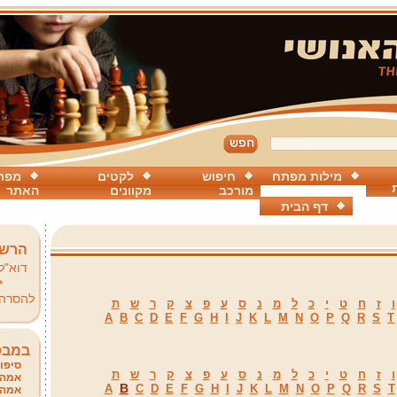
מילות מפתח
חיפוש
לקטים
מפת
מורכב
מקוונים
האתר
דף הבית
הרשמ
דוא"ל
*
להסרה
ו
ז
ח
ט
י
כ
ל
מ
נ
ס
ע
פ
צ
ק
ר
ש
ת
A
B
C
D
E
F
G
H
I
J
K
L
M
N
O
P
Q
R
S
T
במבט
סיפור
ו
ז
ח
ט
י
כ
ל
מ
נ
ס
ע
פ
צ
ק
ר
ש
ת
אמהו
B
A
C
D
E
F
G
H
I
J
K
L
M
N
O
P
Q
R
S
T
אמהו