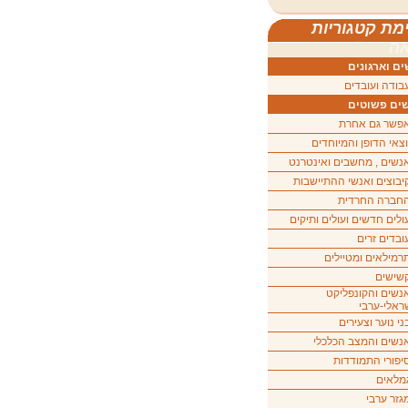
מת קטגוריות
ה
ם וארגונים
בודה ועובדים
ים פשוטים
פשר גם אחרת
וצאי הדופן והמיוחדים
נשים , מחשבים ואינטרנט
יבוצים ואנשי ההתיישבות
חברה החרדית
ולים חדשים ועולים ותיקים
ובדים זרים
רמילאים ומטיילים
שישים
נשים והקונפליקט
ראלי-ערבי
ני נוער וצעירים
נשים והמצב הכלכלי
יפורי התמודדות
מלאים
גזר ערבי