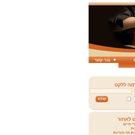
צור קשר
ה ללקט
 לאחור
י חיים
ת
ת חד-הוריות