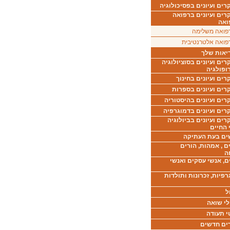
ים ועיונים בפסיכולוגיה
רים ועיונים ברפואה
ואה
פואה משלימה
פואה אלטרנטיבית
יאות שלך
ים ועיונים בסוציולוגיה
ופולגיה
ים ועיונים בחינוך
רים ועיונים בספרות
ים ועיונים בהיסטוריה
רים ועיונים בדמוגרפיה
ים ועיונים בביולוגיה
 החיים
ים בעת העתיקה
ם , אמהות, הורים
ה
ם, אנשי עסקים ואנשי
רפיות, זכרונות ותולדות
ל
לי שואה
י תעודה
ים חדשים