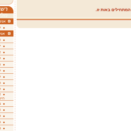
רשי
מתחילים באות זו.
מלא
אנשי
ע
אנש
א
י
א
ק
ה
ע
ע
ת
ק
א
היש
ב
א
ס
ג
מ