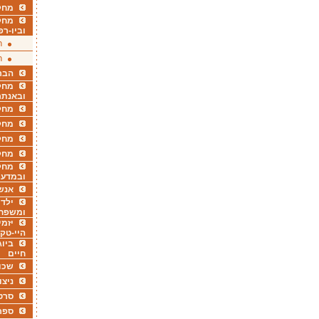
מחקר
מחק
וביו-רפ
ר
ר
הבר
מחקר
ובאנתר
מחקר
מחק
מחקר
מחק
מחקר
ובמדעי
אנש
ילדי
ומשפח
יזמי
היי-טק
ביוג
חיים
שכו
ניצו
סרט
ספר