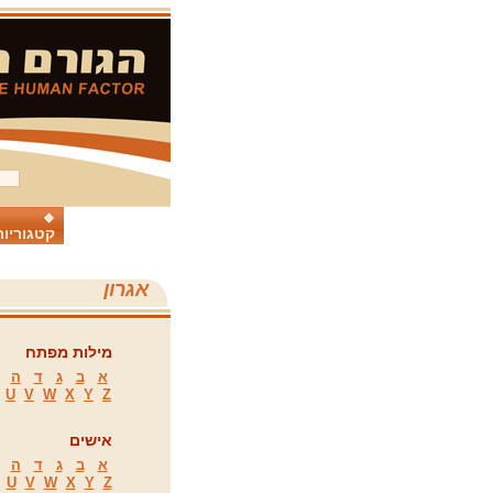
קטגוריות
אגרון
מילות מפתח
א
ב
ג
ד
ה
U
V
W
X
Y
Z
אישים
א
ב
ג
ד
ה
U
V
W
X
Y
Z