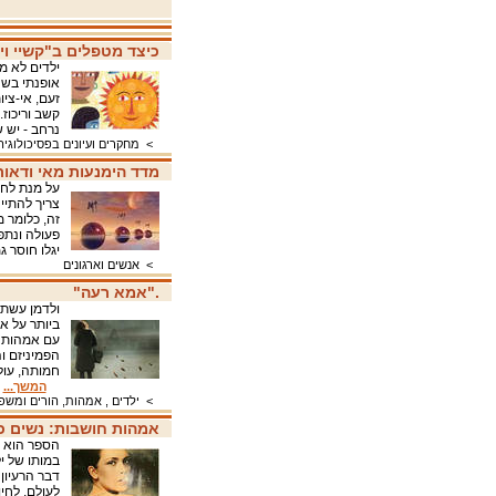
כיצד מטפלים ב"קשיי ו
ילדים לא מ
אופנתי בשנ
זעם, אי-צי
קשב וריכוז
נרחב - יש 
>
מחקרים ועיונים בפסיכולוגיה
מדד הימנעות מאי ודאו
על מנת לחק
צריך להתיי
זה, כלומר 
פעולה ונתפ
יגלו חוסר 
>
אנשים וארגונים
."אמא רעה"
ולדמן עשתה
ביותר על א
עם אמהות ו
הפמיניזם ו
חמותה, עול 
המשך...
>
ילדים , אמהות, הורים ומש
אמהות חושבות: נשים 
במותו של י
דבר הרעיון
לעולם, לחי