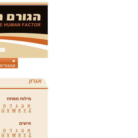
קטגוריות
אגרון
מילות מפתח
א
ב
ג
ד
ה
U
V
W
X
Y
Z
אישים
א
ב
ג
ד
ה
U
V
W
X
Y
Z