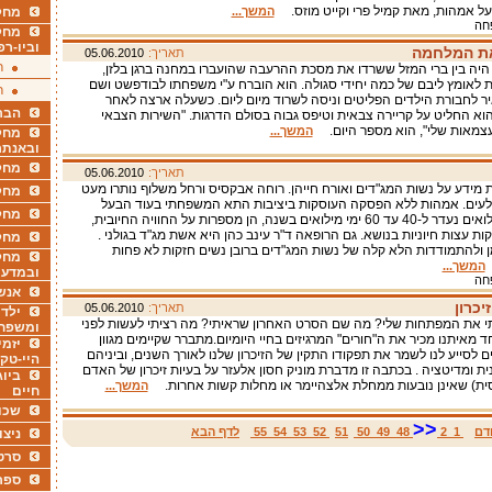
ל אמהות, מאת קמיל פרי וקייט מוזס.
המשך...
מחקר
פחה
מחק
וביו-רפ
את המלחמה
תאריך:
05.06.2010
ר
היה בין ברי המזל ששרדו את מסכת ההרעבה שהועברו במחנה ברגן בלזן,
 לאומץ ליבם של כמה יחידי סגולה. הוא הוברח ע"י משפחתו לבודפשט ושם
ר
 לחבורת הילדים הפליטים וניסה לשרוד מיום ליום. כשעלה ארצה לאחר
הבר
א החליט על קריירה צבאית וטיפס גבוה בסולם הדרגות. "השירות הצבאי
עצמאות שלי", הוא מספר היום.
המשך...
מחקר
ובאנתר
מחקר
תאריך:
05.06.2010
 מידע על נשות המג"דים ואורח חייהן. רוחה אבקסיס ורחל משלוף נותרו מעט
מחק
לעים. אמהות ללא הפסקה העוסקות ביציבות התא המשפחתי בעוד הבעל
מחקר
המג"ד במילואים נעדר ל-40 עד 60 ימי מילואים בשנה, הן מספרות על החוויה החיובית,
ות עצות חיוניות בנושא. גם הרופאה ד"ר עינב כהן היא אשת מג"ד בגולני .
מחק
 ולהתמודדות הלא קלה של נשות המג"דים ברובן נשים חזקות לא פחות
מחקר
המשך...
ובמדעי
פחה
אנש
יכרון
תאריך:
05.06.2010
ילדי
י את המפתחות שלי? מה שם הסרט האחרון שראיתי? מה רציתי לעשות לפני
ומשפח
ד מאיתנו מכיר את ה"חורים" המרגיזים בחיי היומיום.מתברר שקיימים מגוון
יזמי
ם לסייע לנו לשמר את תפקודו התקין של הזיכרון שלנו לאורך השנים, וביניהם
היי-טק
ית ומדיטציה . בכתבה זו מדברת מוניק חסון אלעזר על בעיות זיכרון של האדם
ביוג
ית) שאינן נובעות ממחלת אלצהיימר או מחלות קשות אחרות.
המשך...
חיים
שכו
<<
דם
1
2
48
49
50
51
52
53
54
55
לדף הבא
ניצו
סרט
ספר