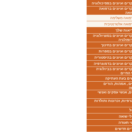
ים ועיונים בפסיכולוגיה
רים ועיונים ברפואה
ואה
פואה משלימה
פואה אלטרנטיבית
יאות שלך
ים ועיונים בסוציולוגיה
ופולגיה
ים ועיונים בחינוך
רים ועיונים בספרות
ים ועיונים בהיסטוריה
רים ועיונים בדמוגרפיה
ים ועיונים בביולוגיה
 החיים
ים בעת העתיקה
ם , אמהות, הורים
ה
ם, אנשי עסקים ואנשי
רפיות, זכרונות ותולדות
ל
לי שואה
י תעודה
ים חדשים