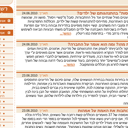
רשי
יסות" בהתנהגותם של ילדים?
תאריך:
24.06.2010
מלא
עטים מגיל שנתיים ועד גיל ההתבגרות, סובל מ"קשיי ויסות". מושג זה, שנעשה
אנשי
ים האחרונות, מתייחס להתנהגויות קשות של ילדים, הכוללות התפרצויות
ות ומצבי רוח משתנים. קשיי ויסות מופיעים בתדירות גבוהה ביחד עם הפרעת
ע
. העלייה בשכיחות האבחנה של ילדים הסובלים משתי הבעיות הביאה לשימוש
אנש
שיגידו נרחב מדי - בתרופות כמו ריטלין.
המשך...
א
ת מהו? ומה הוא אומר על החברה?
תאריך:
24.06.2010
י
ור ולהביןיותר לעומק את התנהגותם של מדינות, ארגונים, תרבויות ועמים
א
חס למדד הנקרא הימנעות מאי-ודאות. ארגונים אשר אינם מאוימים ע"י ערך
מוכנים לאי-וודאות רבה, מעודדים יצירתיות, מאפשרים לחברי הארגון חופש
ק
שים כ"גמישים" יותר בחוקיהם, בעוד שארגונים בעלי דרגה גבוהה של הערך
ה
גמישות לחרוג מן הכללים ומהמקובל.
המשך...
ע
ע
תאריך:
23.06.2010
 בחירות נכונות בבחירת הנושאים שלה, שהם סיכום של הדיונים התוססים
ת
מהות בשנים האחרונות. הביקורת והתנגשות האג'נדות בין אמהות, הדילמה
ק
קריירה, ההנקה שהפכה לכת, חלוקה שיוויונית בין גברים לנשים בבית,
החלתו החלקית על התא המשפחתי שלה, המאבק הסמוי על הבן בינה לבין
א
שיעורי הבית, הצורך להפריד בין הילדות שלנו לילדות שלהם, ועוד נושאים.
היש
ב
פחה
א
כותבות את האמת על אמהות
תאריך:
23.06.2010
ס
הספר הוא אסופה של 37 מאמרים הכוללים קשת רחבה של נושאים, החל בלידה וכלה
לד, אם קיים רעיון נושא אחד משותף לכל המאמרים בספר הרי הוא בסופו של
ג
 שאיש אינו מגדל ילדים לבד ועל החשיבות העצומה של קשר- לאנשים אחרים,
מ
ובי ולשלילי, שבהם אנחנו שוקעות באמהות". אמהות חושבות :נשים כותבות