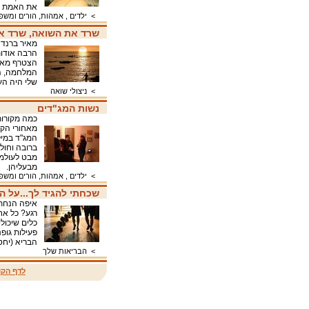
את האמת ע
>
ילדים , אמהות, הורים ומש
שרד את השואה, שרד 
מאיר ברנד 
הרבה אודות
הצטרף מאיר
המלחמה, הו
שלי היה ה
>
ניצולי שואה
נשות המג"דים
כמה מקורות
מאחורי הק
ברובה וחולק
מבט לעולמן
מבעליהן.
>
ילדים , אמהות, הורים ומש
שכחתי להגיד לך...על הז
איפה הנחת
רגע? כל אח
כלים שיכולי
פעילות גופנ
הבריא (יחס
>
הבריאות שלך
לדף הקו