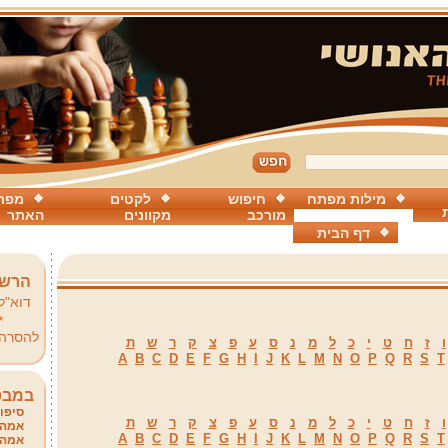
מילות מפתח
חיפוש
לקטים
מפת
מורכב
מקוונים
האתר
דף הבית
הרשמ
דוא"ל
*
להסרה
ו
ז
ח
ט
י
כ
ל
מ
נ
ס
ע
פ
צ
ק
ר
ש
ת
A
B
C
D
E
F
G
H
I
J
K
L
M
N
O
P
Q
R
S
T
במבט
סיפור
ו
ז
ח
ט
י
כ
ל
מ
נ
ס
ע
פ
צ
ק
ר
ש
ת
אמהו
A
B
C
D
E
F
G
H
I
J
K
L
M
N
O
P
Q
R
S
T
אמהו