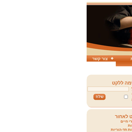
צור קשר
ה ללקט
 לאחור
י חיים
ת
ת חד-הוריות