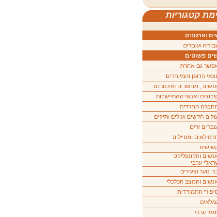
מת קטגוריות
ה
ם וארגונים
בודה ועובדים
ים פשוטים
פשר גם אחרת
וצאי הדופן והמיוחדים
נשים , מחשבים ואינטרנט
יבוצים ואנשי ההתיישבות
חברה החרדית
ולים חדשים ועולים ותיקים
ובדים זרים
רמילאים ומטיילים
שישים
נשים והקונפליקט
ראלי-ערבי
ני נוער וצעירים
נשים והמצב הכלכלי
יפורי התמודדות
מלאים
גזר ערבי