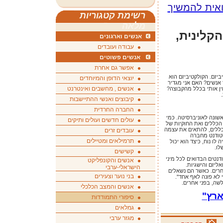
אית להמשיך
רשימת קטגוריות
מלאה
קלינית,
אנשים וארגונים
עבודה ועובדים
אנשים פשוטים
אפשר גם אחרת
ביזם. הקולקטיביזם הוא
יוצאי הדופן והמיוחדים
אנשים? האם אני מגדיר
אנשים , מחשבים ואינטרנט
ין אותי בכלל מהקבוצה?
.
קיבוצים ואנשי ההתיישבות
החברה החרדית
שונה לאוניברסיטה. כמי
עולים חדשים ועולים ותיקים
הכללים ואת החוקיות של
ללים, להתאים את עצמה
עובדים זרים
טודנט מחברה
תרמילאים ומטיילים
לו נוח, כיצד הוא יכול
לו.
קשישים
נטים הבדואים לכל מיני
אנשים והקונפליקט
ליזם והישגיות.
הישראלי-ערבי
רים. כאשר הם נשאלים
בני נוער וצעירים
 לא פונה לאף אחד".
שה, בפני אחרים
.
אנשים והמצב הכלכלי
ארץ"
סיפורי התמודדות
גמלאים
מגזר ערבי