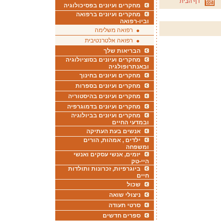
דף הבית
מחקרים ועיונים בפסיכולוגיה
מחקרים ועיונים ברפואה
וביו-רפואה
רפואה משלימה
רפואה אלטרנטיבית
הבריאות שלך
מחקרים ועיונים בסוציולוגיה
ובאנתרופולגיה
מחקרים ועיונים בחינוך
מחקרים ועיונים בספרות
מחקרים ועיונים בהיסטוריה
מחקרים ועיונים בדמוגרפיה
מחקרים ועיונים בביולוגיה
ובמדעי החיים
אנשים בעת העתיקה
ילדים , אמהות, הורים
ומשפחה
יזמים, אנשי עסקים ואנשי
היי-טק
ביוגרפיות, זכרונות ותולדות
חיים
שכול
ניצולי שואה
סרטי תעודה
ספרים חדשים