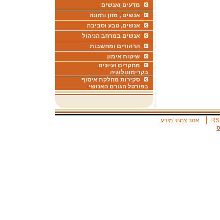
מדעים ואנשים
אנשים , מזון ותזונה
אנשים, טבע וסביבה
אנשים במרחב הניהול
הרהורים ומחשבות
שיטות אימון
מחקרים ועיונים
בקרימונולוגיה
סקירות מחלקת איסוף
בפורטל הגורם האנושי
|
RS
אתר צמתי מידע
ס