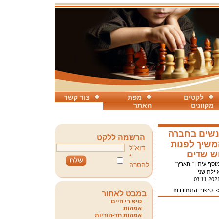
לקטים
מפת
צור קשר
מקוונים
האתר
נשים בחברה
הרשמה ללקט
משיך לפנות
דוא"ל
וש שדים
*
וסף עיתון " הארץ"
להסרה
יילת שני
08.11.202
סיפורי התמודדות
במבט לאחור
סיפורי חיים
אמהות
אמהות חד-הוריות