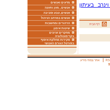
מדעים ואנשים
נרב בעיתון
אנשים , מזון ותזונה
אנשים, טבע וסביבה
אנשים במרחב הניהול
הרהורים ומחשבות
דף הבית
שיטות אימון
מחקרים ועיונים
בקרימונולוגיה
סקירות מחלקת איסוף
בפורטל הגורם האנושי
|
RS
אתר צמתי מידע
ס