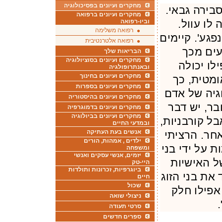
מחקרים ועיונים בפסיכולוגיה
בירה גבאי.
מחקרים ועיונים ברפואה
לו עוול.
וביו-רפואה
רפואה משלימה
נפגע'. קיימים
רפואה אלטרנטיבית
עים מכך
הבריאות שלך
מחקרים ועיונים בסוציולוגיה
לו יכולה
ובאנתרופולגיה
מחקרים ועיונים בחינוך
ומטית, כך
מחקרים ועיונים בספרות
גיה של אדם
מחקרים ועיונים בהיסטוריה
ר, יש דבר
מחקרים ועיונים בדמוגרפיה
מחקרים ועיונים בביולוגיה
בל קורבניות,
ובמדעי החיים
אנשים בעת העתיקה
אחר. הרציתי
ילדים , אמהות, הורים
 על ידי בני
ומשפחה
יזמים, אנשי עסקים ואנשי
ל האישיות
היי-טק
ביוגרפיות, זכרונות ותולדות
את בני הזוג
חיים
שכול
אפילו חלק
ניצולי שואה
סרטי תעודה
ספרים חדשים