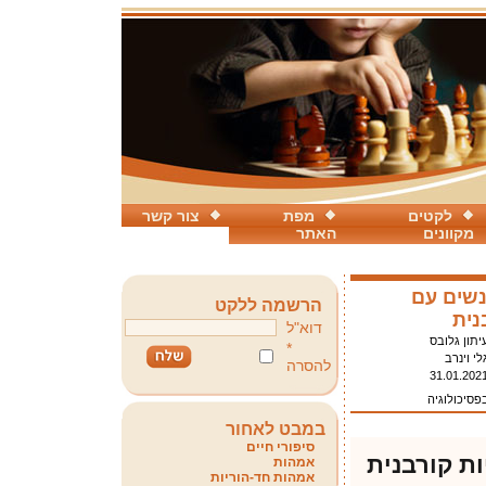
לקטים
מפת
צור קשר
מקוונים
האתר
נשים עם
הרשמה ללקט
נית
דוא"ל
יתון גלובס
*
לי וינרב
להסרה
31.01.202
פסיכולוגיה
במבט לאחור
סיפורי חיים
ת קורבנית
אמהות
אמהות חד-הוריות