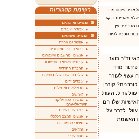
רשימת קטגוריות
תל אביב פיתחו מדד
מלאה
א לא מאפיינת דווקא
אנשים וארגונים
ם מסבירים איך
עבודה ועובדים
נות הופכת להיות
אנשים פשוטים
אפשר גם אחרת
יוצאי הדופן והמיוחדים
אנשים , מחשבים ואינטרנט
אי וד"ר בועז
קיבוצים ואנשי ההתיישבות
פיתוח מדד
החברה החרדית
עולים חדשים ועולים ותיקים
 עשוי לעורר
עובדים זרים
קורבנית? קורבן
תרמילאים ומטיילים
וול גדול. העוול
קשישים
אנשים והקונפליקט
האישיות שלו הם
הישראלי-ערבי
עוול. לדבר על
בני נוער וצעירים
אנשים והמצב הכלכלי
מו האשמת
סיפורי התמודדות
גמלאים
מגזר ערבי