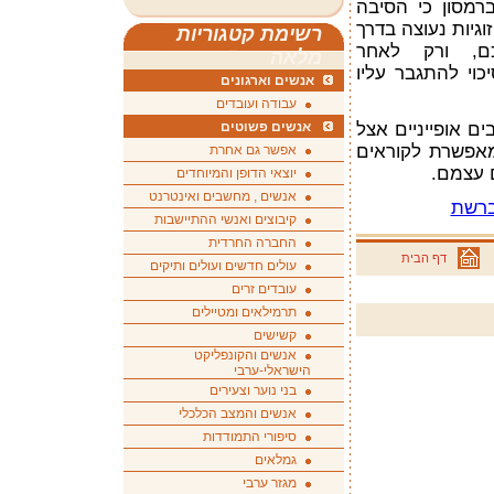
ברמסון כי הסיבה
גיות נעוצה בדרך
רשימת קטגוריות
כם, ורק לאחר
מלאה
כוי להתגבר עליו
אנשים וארגונים
עבודה ועובדים
אנשים פשוטים
ם אופייניים אצל
 מאפשרת לקוראים
אפשר גם אחרת
 עצמם.
יוצאי הדופן והמיוחדים
אנשים , מחשבים ואינטרנט
ברשת
קיבוצים ואנשי ההתיישבות
החברה החרדית
דף הבית
עולים חדשים ועולים ותיקים
עובדים זרים
תרמילאים ומטיילים
קשישים
אנשים והקונפליקט
הישראלי-ערבי
בני נוער וצעירים
אנשים והמצב הכלכלי
סיפורי התמודדות
גמלאים
מגזר ערבי