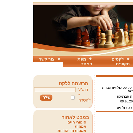
לקטים
מפת
צור קשר
מקוונים
האתר
הרשמה ללקט
טל פסיכולוגיה עברית
דוא"ל
שת
*
ית אברמסון
להסרה
09.10.20
פסיכולוגיה
במבט לאחור
סיפורי חיים
אמהות
אמהות חד-הוריות