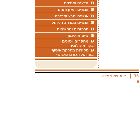
מדעים ואנשים
אנשים , מזון ותזונה
אנשים, טבע וסביבה
אנשים במרחב הניהול
הרהורים ומחשבות
שיטות אימון
מחקרים ועיונים
בקרימונולוגיה
סקירות מחלקת איסוף
בפורטל הגורם האנושי
|
RS
אתר צמתי מידע
ס