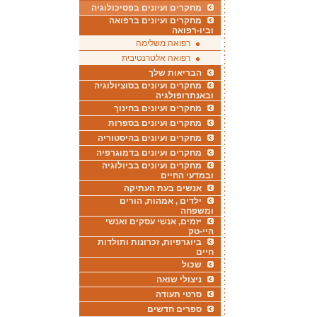
מחקרים ועיונים בפסיכולוגיה
מחקרים ועיונים ברפואה
וביו-רפואה
רפואה משלימה
רפואה אלטרנטיבית
הבריאות שלך
מחקרים ועיונים בסוציולוגיה
ובאנתרופולגיה
מחקרים ועיונים בחינוך
מחקרים ועיונים בספרות
מחקרים ועיונים בהיסטוריה
מחקרים ועיונים בדמוגרפיה
מחקרים ועיונים בביולוגיה
ובמדעי החיים
אנשים בעת העתיקה
ילדים , אמהות, הורים
ומשפחה
יזמים, אנשי עסקים ואנשי
היי-טק
ביוגרפיות, זכרונות ותולדות
חיים
שכול
ניצולי שואה
סרטי תעודה
ספרים חדשים