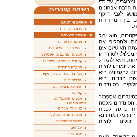
ומבוגרים, עד כדי
ה הרבה אבחונים
רשימת קטגוריות
ושג לגבי היקף
מלאה
 בין המהדורות
אנשים וארגונים
ת.
עבודה ועובדים
טרום, הוא יכול
אנשים פשוטים
ות ולהחליף את
אפשר גם אחרת
ה האוטיזם אינו
יוצאי הדופן והמיוחדים
מכלול. לסדרה זו
אנשים , מחשבים ואינטרנט
ת, והיא להגדיל
קיבוצים ואנשי ההתיישבות
את יומרתו להיות
החברה החרדית
ום להגמוניה היא
עולים חדשים ועולים ותיקים
ות הברית. היא
עובדים זרים
וקים בסינדרום
תרמילאים ומטיילים
קשישים
סינדרום אספרגר
אנשים והקונפליקט
ם. הסינדרום מכסה
הישראלי-ערבי
ת נהגה לכנות
בני נוער וצעירים
. ידוע מקדמת דנא
אנשים והמצב הכלכלי
יכולים להיות
סיפורי התמודדות
גמלאים
מגזר ערבי
קים חדשים", מאת