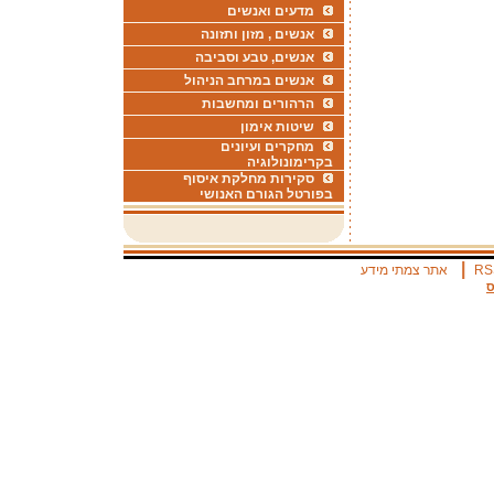
מדעים ואנשים
אנשים , מזון ותזונה
אנשים, טבע וסביבה
אנשים במרחב הניהול
הרהורים ומחשבות
שיטות אימון
מחקרים ועיונים
בקרימונולוגיה
סקירות מחלקת איסוף
בפורטל הגורם האנושי
|
RS
אתר צמתי מידע
ס