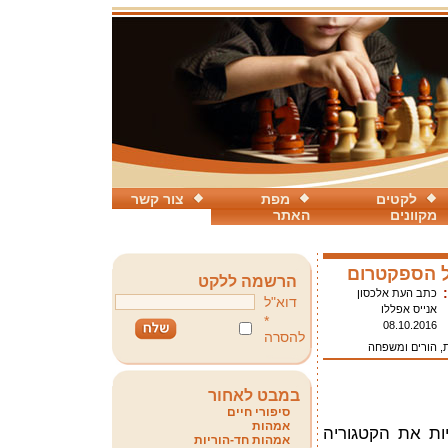
לקטים
מפת
צור קשר
מקוונים
האתר
 הספקטרום
הרשמה ללקט
כתב העת אלכסון
דוא"ל
אנייס אפללו
*
08.10.2016
להסרה
ת, הורים ומשפחה
במבט לאחור
סיפורי חיים
אמהות
תיות את הקטגוריה
אמהות חד-הוריות