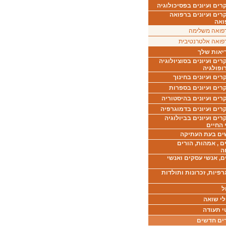
ים ועיונים בפסיכולוגיה
רים ועיונים ברפואה
ואה
פואה משלימה
פואה אלטרנטיבית
יאות שלך
ים ועיונים בסוציולוגיה
ופולגיה
ים ועיונים בחינוך
רים ועיונים בספרות
ים ועיונים בהיסטוריה
רים ועיונים בדמוגרפיה
ים ועיונים בביולוגיה
 החיים
ים בעת העתיקה
ם , אמהות, הורים
ה
ם, אנשי עסקים ואנשי
רפיות, זכרונות ותולדות
ל
לי שואה
י תעודה
ים חדשים