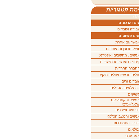
מת קטגוריות
ה
ם וארגונים
בודה ועובדים
ים פשוטים
פשר גם אחרת
וצאי הדופן והמיוחדים
נשים , מחשבים ואינטרנט
יבוצים ואנשי ההתיישבות
חברה החרדית
ולים חדשים ועולים ותיקים
ובדים זרים
רמילאים ומטיילים
שישים
נשים והקונפליקט
ראלי-ערבי
ני נוער וצעירים
נשים והמצב הכלכלי
יפורי התמודדות
מלאים
גזר ערבי