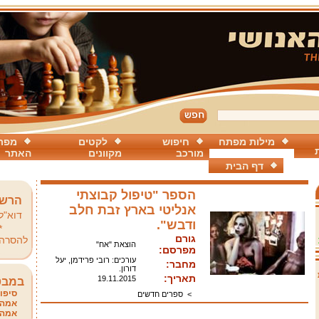
מילות מפתח
חיפוש
לקטים
מפת
מורכב
מקוונים
האתר
דף הבית
הספר "טיפול קבוצתי
הרשמ
אנליטי בארץ זבת חלב
דוא"ל
ודבש".
*
גורם
להסרה
הוצאת "אח"
מפרסם:
עורכים: רובי פרידמן, יעל
מחבר:
דורון.
תאריך:
19.11.2015
במבט
סיפור
>
ספרים חדשים
אמהו
אמהו