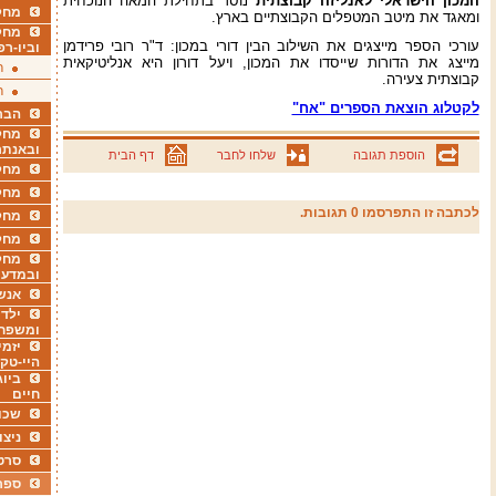
המכון הישראלי לאנליזה קבוצתית
נוסד בתחילת המאה הנוכחית
מחקר
ומאגד את מיטב המטפלים הקבוצתיים בארץ.
מחק
עורכי הספר מייצגים את השילוב הבין דורי במכון: ד"ר רובי פרידמן
וביו-רפ
מייצג את הדורות שייסדו את המכון, ויעל דורון היא אנליטיקאית
ר
קבוצתית צעירה.
ר
לקטלוג הוצאת הספרים "אח"
הבר
מחקר
ובאנתר
הוספת תגובה
שלחו לחבר
דף הבית
מחקר
מחק
לכתבה זו התפרסמו 0 תגובות.
מחקר
מחק
מחקר
ובמדעי
אנש
ילדי
ומשפח
יזמי
היי-טק
ביוג
חיים
שכו
ניצו
סרט
ספר