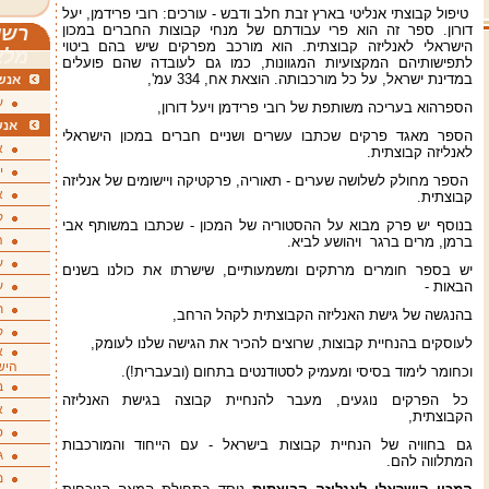
טיפול קבוצתי אנליטי בארץ זבת חלב ודבש - עורכים: רובי פרידמן, יעל
דורון. ספר זה הוא פרי עבודתם של מנחי קבוצות החברים במכון
רשי
הישראלי לאנליזה קבוצתית. הוא מורכב מפרקים שיש בהם ביטוי
מלא
לתפישותיהם המקצועיות המגוונות, כמו גם לעובדה שהם פועלים
במדינת ישראל, על כל מורכבותה. הוצאת אח, 334 עמ',
אנשי
ע
הספרהוא בעריכה משותפת של רובי פרידמן ויעל דורון,
אנש
הספר מאגד פרקים שכתבו עשרים ושניים חברים במכון הישראלי
א
לאנליזה קבוצתית.
י
הספר מחולק לשלושה שערים - תאוריה, פרקטיקה ויישומים של אנליזה
א
קבוצתית.
ק
בנוסף יש פרק מבוא על ההסטוריה של המכון - שכתבו במשותף אבי
ה
ברמן, מרים ברגר ויהושע לביא.
ע
יש בספר חומרים מרתקים ומשמעותיים, שישרתו את כולנו בשנים
הבאות -
ע
ת
בהנגשה של גישת האנליזה הקבוצתית לקהל הרחב,
ק
לעוסקים בהנחיית קבוצות, שרוצים להכיר את הגישה שלנו לעומק,
א
היש
וכחומר לימוד בסיסי ומעמיק לסטודנטים בתחום (ובעברית!).
ב
כל הפרקים נוגעים, מעבר להנחיית קבוצה בגישת האנליזה
א
הקבוצתית,
ס
גם בחוויה של הנחיית קבוצות בישראל - עם הייחוד והמורכבות
ג
המתלווה להם.
מ