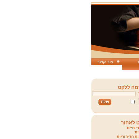
צור קשר
ה ללקט
 לאחור
י חיים
ת
ת חד-הוריות