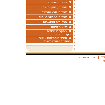
מדעים ואנשים
אנשים , מזון ותזונה
אנשים, טבע וסביבה
אנשים במרחב הניהול
הרהורים ומחשבות
שיטות אימון
מחקרים ועיונים
בקרימונולוגיה
סקירות מחלקת איסוף
בפורטל הגורם האנושי
|
RS
אתר צמתי מידע
ס