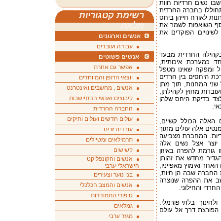
בו נשים חרדיות חוות
תחוללו בחברה החרדית
רשימת קטגוריות
נות לאורח חייהן ביחס
מלאה
 סף השואפות לשמר את
לשינויים הפוקדים את
אנשים וארגונים
עבודה ועובדים
קהילה החרדית מבעד
אנשים פשוטים
ד כמערכת איכותית,
אפשר גם אחרת
יל ומפקח שאינו מטפל
כת היחסים בין חרדים
יוצאי הדופן והמיוחדים
 שני המחנות, תוך מתן
אנשים , מחשבים ואינטרנט
עובדות מחוץ לקהילתן,
קיבוצים ואנשי ההתיישבות
לצד בדיקת היחס שלהן
אי.
החברה החרדית
עולים חדשים ועולים ותיקים
 האלה הכולל קשיים,
מנטים אלה עולים מתוך
עובדים זרים
יות. המחברת מצביעה
תרמילאים ומטיילים
יוצר אצל נשים אלה
קשישים
 גורמת להפרה באיזון
הגדיר מחדש את זהותן
אנשים והקונפליקט
אחר ואימוץ מאפייניו,
הישראלי-ערבי
ת החברה שבה הן חיות,
בני נוער וצעירים
שב את ההפרה שנוצרה
אנשים והמצב הכלכלי
החרדי והחילוני.
סיפורי התמודדות
חינוך בלתי-פורמלי.
גמלאים
הפורצת דרך אל עולם
מגזר ערבי