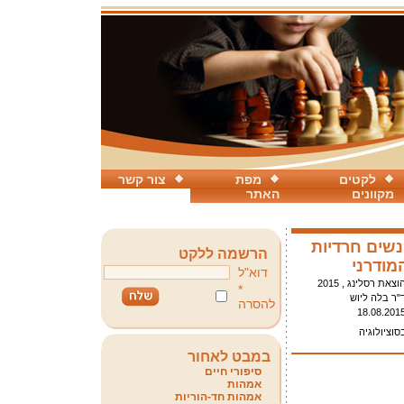
לקטים
מפת
צור קשר
מקוונים
האתר
נשים חרדיות
הרשמה ללקט
מודרני
דוא"ל
וצאת רסלינג , 2015
*
"ר בלה ליוש
להסרה
18.08.201
סוציולוגיה
במבט לאחור
סיפורי חיים
אמהות
אמהות חד-הוריות