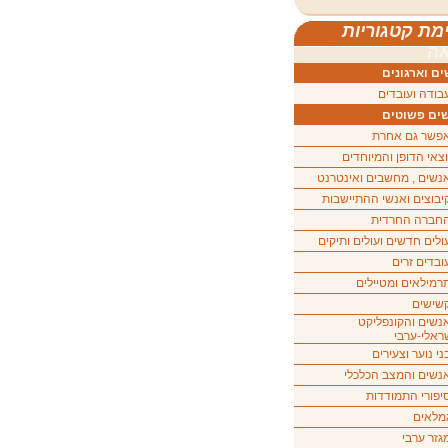
מת קטגוריות
ה
ם וארגונים
בודה ועובדים
ים פשוטים
פשר גם אחרת
וצאי הדופן והמיוחדים
נשים , מחשבים ואינטרנט
יבוצים ואנשי ההתיישבות
חברה החרדית
ולים חדשים ועולים ותיקים
ובדים זרים
רמילאים ומטיילים
שישים
נשים והקונפליקט
ראלי-ערבי
ני נוער וצעירים
נשים והמצב הכלכלי
יפורי התמודדות
מלאים
גזר ערבי