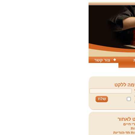
צור קשר
ה ללקט
 לאחור
י חיים
ת
ת חד-הוריות