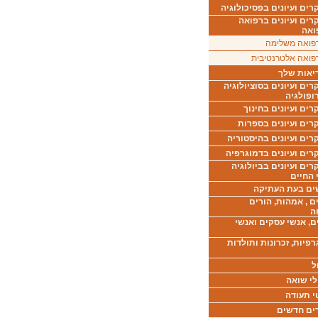
ים ועיונים בפסיכולוגיה
רים ועיונים ברפואה
ואה
פואה משלימה
פואה אלטרנטיבית
יאות שלך
ים ועיונים בסוציולוגיה
ופולגיה
ים ועיונים בחינוך
רים ועיונים בספרות
ים ועיונים בהיסטוריה
רים ועיונים בדמוגרפיה
ים ועיונים בביולוגיה
 החיים
ים בעת העתיקה
ם , אמהות, הורים
ה
ם, אנשי עסקים ואנשי
רפיות, זכרונות ותולדות
ל
לי שואה
י תעודה
ים חדשים