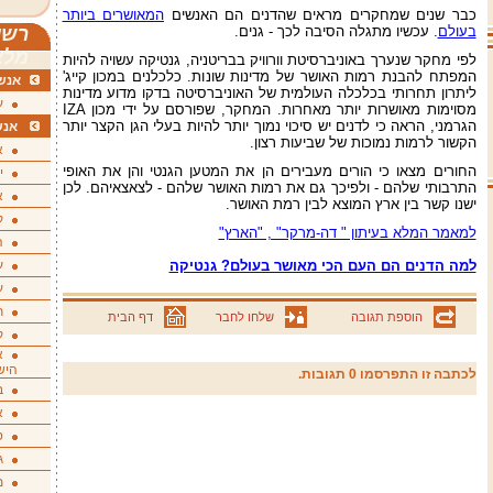
כבר שנים שמחקרים מראים שהדנים הם האנשים
המאושרים ביותר
רשי
בעולם
. עכשיו מתגלה הסיבה לכך - גנים.
מלא
לפי מחקר שנערך באוניברסיטת וורוויק בבריטניה, גנטיקה עשויה להיות
המפתח להבנת רמות האושר של מדינות שונות. כלכלנים במכון קייג'
אנשי
ליתרון תחרותי בכלכלה העולמית של האוניברסיטה בדקו מדוע מדינות
ע
מסוימות מאושרות יותר מאחרות. המחקר, שפורסם על ידי מכון IZA
הגרמני, הראה כי לדנים יש סיכוי נמוך יותר להיות בעלי הגן הקצר יותר
אנש
הקשור לרמות נמוכות של שביעות רצון.
א
החורים מצאו כי הורים מעבירים הן את המטען הגנטי והן את האופי
י
התרבותי שלהם - ולפיכך גם את רמות האושר שלהם - לצאצאיהם. לכן
א
ישנו קשר בין ארץ המוצא לבין רמת האושר.
ק
למאמר המלא בעיתון " דה-מרקר" , "הארץ"
ה
ע
למה הדנים הם העם הכי מאושר בעולם? גנטיקה
ע
ת
הוספת תגובה
שלחו לחבר
דף הבית
ק
א
היש
לכתבה זו התפרסמו 0 תגובות.
ב
א
ס
ג
מ