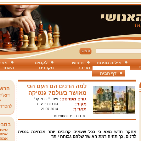
מילות מפתח
חיפוש
לקטים
מפת
מורכב
מקוונים
האתר
דף הבית
למה הדנים הם העם הכי
הרשמ
מאושר בעולם? גנטיקה
דוא"ל
גורם מפרסם:
עיתון "דה-מרקר"
*
מקור:
סוכניות ידיעות
להסרה
תאריך:
21.07.2014
>
הרהורים ומחשבות
במבט
סיפור
מחקר חדש מצא כי ככל שעמים קרובים יותר מבחינה גנטית
אמהו
לדנים, כך תהיה רמת האושר שלהם גבוהה יותר
אמהו