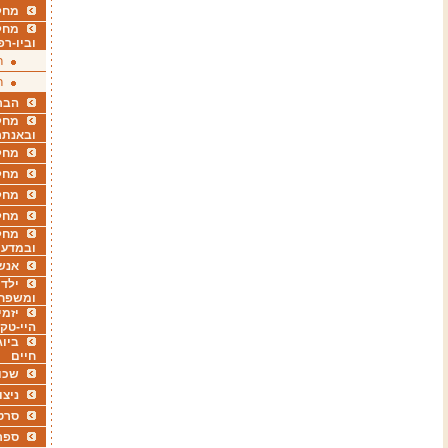
מחקר
מחק
וביו-רפ
ר
ר
הבר
מחקר
ובאנתר
מחקר
מחק
מחקר
מחק
מחקר
ובמדעי
אנש
ילדי
ומשפח
יזמי
היי-טק
ביוג
חיים
שכו
ניצו
סרט
ספר