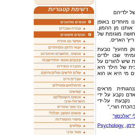
רשימת קטגוריות
ל ילדיהם
מלאה
ו מיוחדים באופן
אנשים וארגונים
אותנו מן ההמון.
עבודה ועובדים
חושה מוגזמת של
אנשים פשוטים
ריץ' האריס.
אפשר גם אחרת
יוצאי הדופן והמיוחדים
וק מהעץ" נובעת
אנשים , מחשבים ואינטרנט
יתי שבו ילדים
קיבוצים ואנשי ההתיישבות
 שיש להורים על
החברה החרדית
ית של הילד היא
 מי היא או הוא
עולים חדשים ועולים ותיקים
עובדים זרים
תרמילאים ומטיילים
הגותית מראים
קשישים
דם נקבע על ידי
אנשים והקונפליקט
נקבעת על-ידי
הישראלי-ערבי
הכרח הורי,"
בני נוער וצעירים
אנשים והמצב הכלכלי
"אלכסון"
סיפורי התמודדות
הורים פשוט לא מבינים מאת ניק פרידמן, Psychology
גמלאים
מגזר ערבי