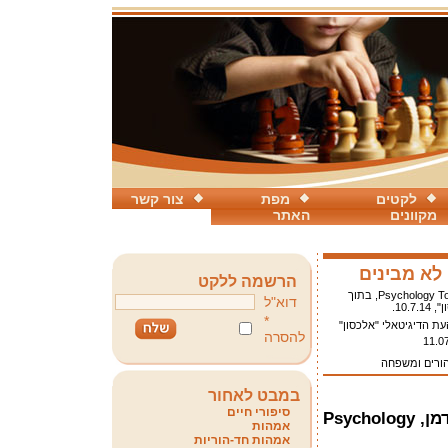
לקטים
מפת
צור קשר
מקוונים
האתר
לא מבינים
הרשמה ללקט
ן, Psychology Today, בתוך
דוא"ל
10.7..
*
ת הדיגיטאלי "אלכסון"
להסרה
11.0
הורים ומשפחה
במבט לאחור
סיפורי חיים
הורים פשוט לא מבינים / ניק פרידמן, Psychology
אמהות
אמהות חד-הוריות