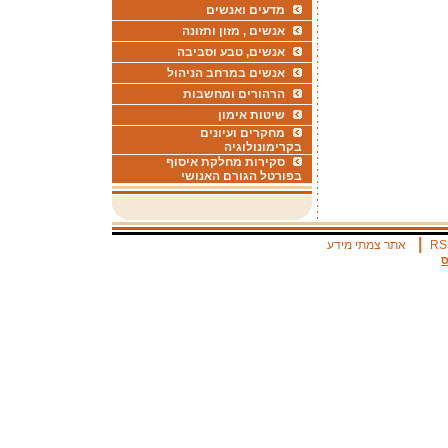
מדעים ואנשים
אנשים , מזון ותזונה
אנשים, טבע וסביבה
אנשים במרחב הניהול
הרהורים ומחשבות
שיטות אימון
מחקרים ועיונים
בקרימונולוגיה
סקירות מחלקת איסוף
בפורטל הגורם האנושי
|
RS
אתר צמתי מידע
ס