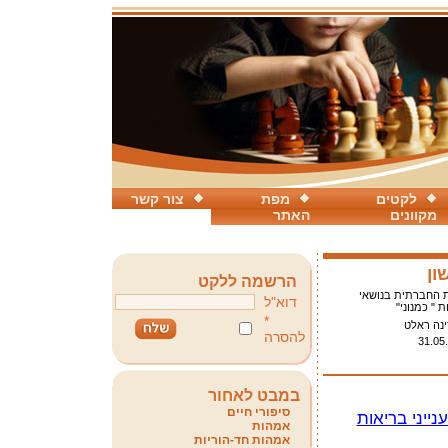
לקטים
מפת
צור קשר
מקוונים
האתר
ון
הרשמה ללקט
 החברתית בנושאי
דוא"ל
ת " כמנוני"
*
ינה ראלט
להסרה
31.05
במבט לאחור
סיפורי חיים
ייני בריאות
אמהות
אמהות חד-הוריות