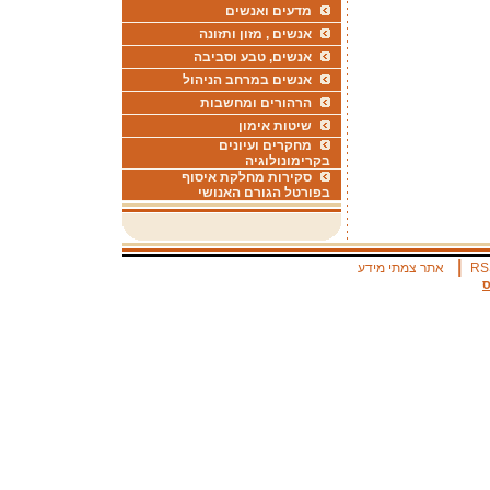
מדעים ואנשים
אנשים , מזון ותזונה
אנשים, טבע וסביבה
אנשים במרחב הניהול
הרהורים ומחשבות
שיטות אימון
מחקרים ועיונים
בקרימונולוגיה
סקירות מחלקת איסוף
בפורטל הגורם האנושי
|
RS
אתר צמתי מידע
ס