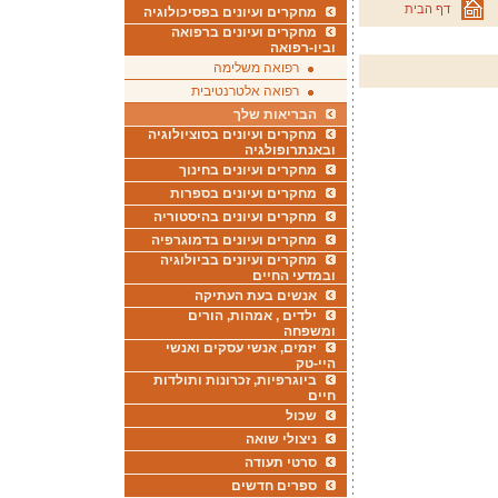
דף הבית
מחקרים ועיונים בפסיכולוגיה
מחקרים ועיונים ברפואה
וביו-רפואה
רפואה משלימה
רפואה אלטרנטיבית
הבריאות שלך
מחקרים ועיונים בסוציולוגיה
ובאנתרופולגיה
מחקרים ועיונים בחינוך
מחקרים ועיונים בספרות
מחקרים ועיונים בהיסטוריה
מחקרים ועיונים בדמוגרפיה
מחקרים ועיונים בביולוגיה
ובמדעי החיים
אנשים בעת העתיקה
ילדים , אמהות, הורים
ומשפחה
יזמים, אנשי עסקים ואנשי
היי-טק
ביוגרפיות, זכרונות ותולדות
חיים
שכול
ניצולי שואה
סרטי תעודה
ספרים חדשים