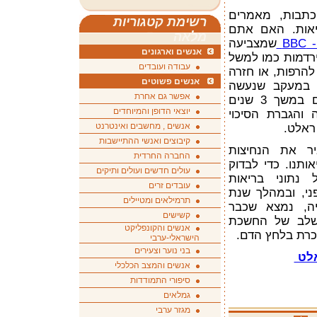
 כתבות, מאמרים
רשימת קטגוריות
יאות. האם אתם
מלאה
BB
שמצביעה
אנשים וארגונים
ירדמות כמו למשל
עבודה ועובדים
להרפות, או חזרה
אנשים פשוטים
 במעקב שנעשה
אפשר גם אחרת
במישיגן אחרי הרגלי 785 תלמידים במשך 3 שנים
יוצאי הדופן והמיוחדים
 והגברת הסיכוי
אנשים , מחשבים ואינטרנט
ראלט.
קיבוצים ואנשי ההתיישבות
ר את הנחיצות
החברה החרדית
תנו. כדי לבדוק
עולים חדשים ועולים ותיקים
נתוני בריאות
עובדים זרים
י, ובמהלך שנת
תרמילאים ומטיילים
יה, נמצא שכבר
קשישים
בשלב של החשכת
אנשים והקונפליקט
יכרת בלחץ הדם.
הישראלי-ערבי
בני נוער וצעירים
אלט
אנשים והמצב הכלכלי
סיפורי התמודדות
גמלאים
מגזר ערבי