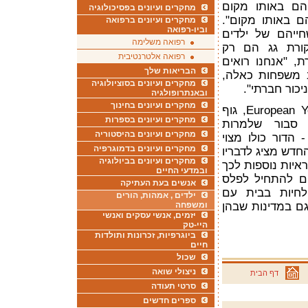
הם באותו מקום
מחקרים ועיונים בפסיכולוגיה
ם באותו מקום".
מחקרים ועיונים ברפואה
וביו-רפואה
חייהם של ילדים
רפואה משלימה
קורת גג הם רק
רפואה אלטרנטיבית
, "אנחנו רואים
הבריאות שלך
 משפחות כאלה,
מחקרים ועיונים בסוציולוגיה
כור חברתי".
ובאנתרופולגיה
מחקרים ועיונים בחינוך
פיטר מטיאסיק, נשיא European Youth Forum, גוף
מחקרים ועיונים בספרות
, סבור שלמרות
מחקרים ועיונים בהיסטוריה
הדור כולו מצוי
מחקרים ועיונים בדמוגרפיה
החדש מציג לדבריו
מחקרים ועיונים בביולוגיה
איות נוספות לכך
ובמדעי החיים
ים להתחיל לפלס
אנשים בעת העתיקה
חיות בבית עם
ילדים , אמהות, הורים
גם במדינות שבהן
ומשפחה
יזמים, אנשי עסקים ואנשי
היי-טק
ביוגרפיות, זכרונות ותולדות
חיים
שכול
ניצולי שואה
דף הבית
סרטי תעודה
ספרים חדשים