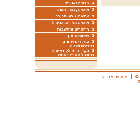
מדעים ואנשים
אנשים , מזון ותזונה
אנשים, טבע וסביבה
אנשים במרחב הניהול
הרהורים ומחשבות
שיטות אימון
מחקרים ועיונים
בקרימונולוגיה
סקירות מחלקת איסוף
בפורטל הגורם האנושי
|
RS
אתר צמתי מידע
ס