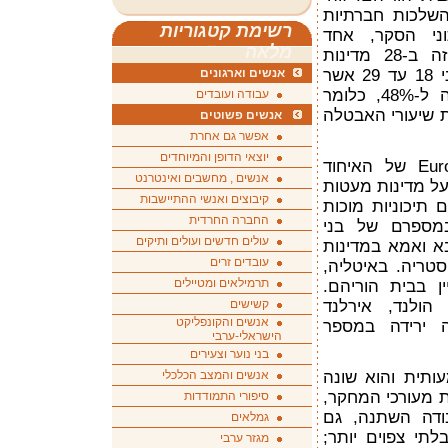
שלכות חברתיות
רשימת קטגוריות
וני הסקר, אחד
מלאה
המקיפים ביותר שנערך בתחום זה ב-28 מדינות
האיחוד האירופי, שיעור הצעירים בני 18 עד 29 אשר
אנשים וארגונים
עדיין מתגוררים בבית הוריהם עלה ל-48%, כלומר
עבודה ועובדים
יית שיעורי האבטלה
אנשים פשוטים
אפשר גם אחרת
יוצאי הדופן והמיוחדים
הנתונים, שסיפקה סוכנות Eurofound של האיחוד
אנשים , מחשבים ואינטרנט
ל מדינות מעטות
קיבוצים ואנשי ההתיישבות
ם תיכוניות מוכות
החברה החרדית
במספרם של בני
עולים חדשים ועולים ותיקים
א ואמא במדינות
עובדים זרים
סטריה. באיטליה,
תרמילאים ומטיילים
 עדיין בבית הוריהם.
הולנד, אירלנד
קשישים
אנשים והקונפליקט
ה ירידה במספר
הישראלי-ערבי
בני נוער וצעירים
תית והוא שונה
אנשים והמצב הכלכלי
 מעורכי המחקר,
סיפורי התמודדות
ודה השתנה, גם
גמלאים
תי צפוים יותר;
מגזר ערבי