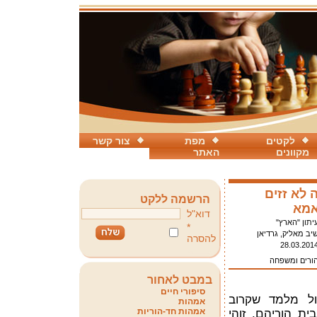
לקטים
מפת
צור קשר
מקוונים
האתר
 לא זזים
הרשמה ללקט
אמא
דוא"ל
יתון "הארץ"
*
יב מאליק, גרדיאן
להסרה
28.03.201
הורים ומשפחה
במבט לאחור
סיפורי חיים
ול מלמד שקרוב
אמהות
אמהות חד-הוריות
ית הוריהם. זוהי