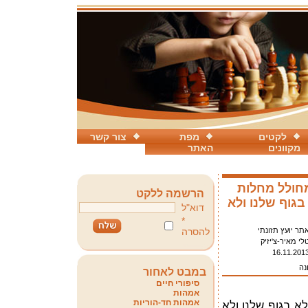
לקטים
מפת
צור קשר
מקוונים
האתר
מחולל מחלות
הרשמה ללקט
בגוף שלנו ולא
דוא"ל
*
תר יועץ תזונתי
להסרה
לי מאיר-צ'יזיק
16.11.201
נה
במבט לאחור
סיפורי חיים
אמהות
אמהות חד-הוריות
א בגוף שלנו ולא