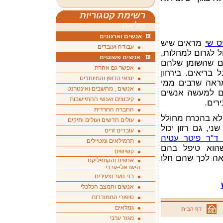
רשימת קטגוריות
מלאה
אנשים וארגונים
ס שי
מראים שיש
עבודה ועובדים
ול לגרום למחלות,
אנשים פשוטים
ים שהשומן שלהם
אפשר גם אחרת
 בריאים. בירחון
יוצאי הדופן והמיוחדים
אה שרבים ממי
אנשים , מחשבים ואינטרנט
הם למעשה אנשים
קיבוצים ואנשי ההתיישבות
רים.
החברה החרדית
 לא בהכרח מחולל
עולים חדשים ועולים ותיקים
ני, גם רזון יכול
עובדים זרים
"ר פיטר עטיה
תרמילאים ומטיילים
הוא טיפל בהם
קשישים
אה לכך שהם חלו
אנשים והקונפליקט
הישראלי-ערבי
בני נוער וצעירים
אנשים והמצב הכלכלי
סיפורי התמודדות
גמלאים
דף הבית
מגזר ערבי