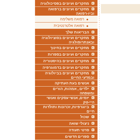
מחקרים ועיונים בפסיכולוגיה
מחקרים ועיונים ברפואה
וביו-רפואה
רפואה משלימה
רפואה אלטרנטיבית
הבריאות שלך
מחקרים ועיונים בסוציולוגיה
ובאנתרופולגיה
מחקרים ועיונים בחינוך
מחקרים ועיונים בספרות
מחקרים ועיונים בהיסטוריה
מחקרים ועיונים בדמוגרפיה
מחקרים ועיונים בביולוגיה
ובמדעי החיים
אנשים בעת העתיקה
ילדים , אמהות, הורים
ומשפחה
יזמים, אנשי עסקים ואנשי
היי-טק
ביוגרפיות, זכרונות ותולדות
חיים
שכול
ניצולי שואה
סרטי תעודה
ספרים חדשים