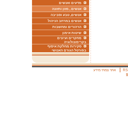
מדעים ואנשים
אנשים , מזון ותזונה
אנשים, טבע וסביבה
אנשים במרחב הניהול
הרהורים ומחשבות
שיטות אימון
מחקרים ועיונים
בקרימונולוגיה
סקירות מחלקת איסוף
בפורטל הגורם האנושי
|
RS
אתר צמתי מידע
ס