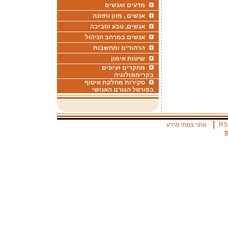
מדעים ואנשים
אנשים , מזון ותזונה
אנשים, טבע וסביבה
אנשים במרחב הניהול
הרהורים ומחשבות
שיטות אימון
מחקרים ועיונים
בקרימונולוגיה
סקירות מחלקת איסוף
בפורטל הגורם האנושי
|
RS
אתר צמתי מידע
ס