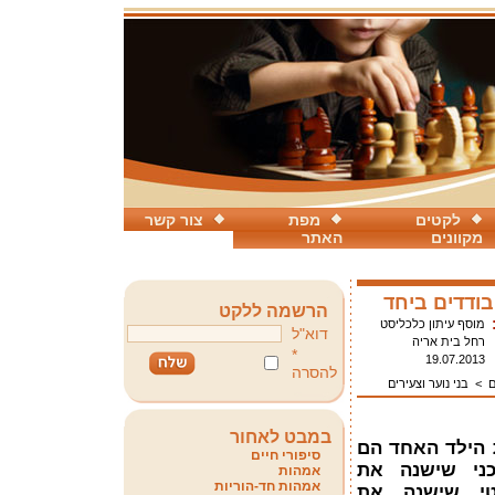
לקטים
מפת
צור קשר
מקוונים
האתר
הרשמה ללקט
מוסף עיתון כלכליסט
דוא"ל
רחל בית אריה
*
19.07.2013
להסרה
ם
>
בני נוער וצעירים
במבט לאחור
ת הילד האחד הם
סיפורי חיים
כני שישנה את
אמהות
אמהות חד-הוריות
יטי שישנה את