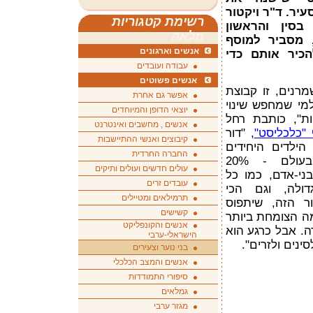
יר. ד"ר ויקטור
רשימת קטגוריות
בסין והראשון
מלאה
 מסביר למוסף
אנשים וארגונים
הכיר אותם כדי
עבודה ועובדים
אנשים פשוטים
שמרנים, זו קבוצת
אפשר גם אחרת
למי שמחפש שינוי
יוצאי הדופן והמיוחדים
ות", כותבת רחל
אנשים , מחשבים ואינטרנט
"כלכליסט"
, "דור
קיבוצים ואנשי ההתיישבות
ילידי 1980-1995, דור הילדים היחידים
החברה החרדית
וקבוצת הצעירים הכי גדולה בעולם - 20%
עולים חדשים ועולים ותיקים
ינה, 300 מיליון בני-אדם, כמו כל
עובדים זרים
דולה, וגם הכי
תרמילאים ומטיילים
ר הזה, שיתפוס
קשישים
ה הצומחת ביותר
אנשים והקונפליקט
ה. אבל כרגע הוא
הישראלי-ערבי
ינים ולזרים".
בני נוער וצעירים
אנשים והמצב הכלכלי
סיפורי התמודדות
גמלאים
מגזר ערבי