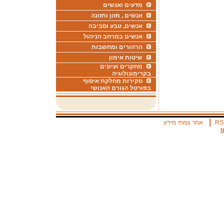
מדעים ואנשים
אנשים , מזון ותזונה
אנשים, טבע וסביבה
אנשים במרחב הניהול
הרהורים ומחשבות
שיטות אימון
מחקרים ועיונים
בקרימונולוגיה
סקירות מחלקת איסוף
בפורטל הגורם האנושי
|
RS
אתר צמתי מידע
ס