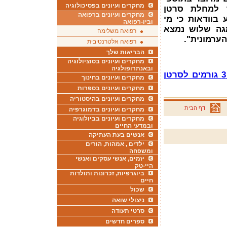
מחקרים ועיונים בפסיכולוגיה
ר למחלת סרטן
מחקרים ועיונים ברפואה
 בוודאות כי מי
וביו-רפואה
מגה שלוש נמצא
רפואה משלימה
הערמונית".
רפואה אלטרנטיבית
הבריאות שלך
מחקרים ועיונים בסוציולוגיה
ובאנתרופולגיה
מחקר חדש קובע: תוספי אומגה 3 גורמים לסרטן
מחקרים ועיונים בחינוך
מחקרים ועיונים בספרות
מחקרים ועיונים בהיסטוריה
דף הבית
מחקרים ועיונים בדמוגרפיה
מחקרים ועיונים בביולוגיה
ובמדעי החיים
אנשים בעת העתיקה
ילדים , אמהות, הורים
ומשפחה
יזמים, אנשי עסקים ואנשי
היי-טק
ביוגרפיות, זכרונות ותולדות
חיים
שכול
ניצולי שואה
סרטי תעודה
ספרים חדשים