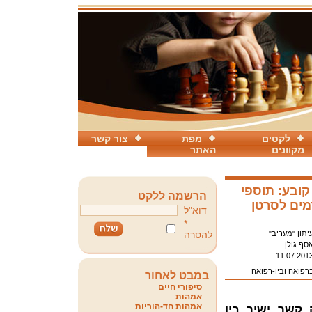
לקטים
מפת
צור קשר
מקוונים
האתר
ובע: תוספי
הרשמה ללקט
 3 גורמים לסרטן
דוא"ל
*
יתון "מעריב"
להסרה
סף גולן
11.07.201
ברפואה וביו-רפואה
במבט לאחור
סיפורי חיים
אמהות
אמהות חד-הוריות
 קשר ישיר בין