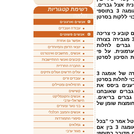
ית אצל גברים.
רשימת קטגוריות
על פי המחקר שלהם לקיחת אומגה 3 בתוספי
מלאה
ז את הסיכוי ללקות בסרטן
אנשים וארגונים
עבודה ועובדים
 קובע כי צריכה
אנשים פשוטים
של תוספי מזון המיכלים אומגה 3 מגבירה בצורה
אפשר גם אחרת
גברים לחלות
יוצאי הדופן והמיוחדים
רמונית. על פי
אנשים , מחשבים ואינטרנט
ת הסיכון לסרטן
קיבוצים ואנשי ההתיישבות
החברה החרדית
עולים חדשים ועולים ותיקים
החוקרים ציינו כי גם לקיחה ישירה של אומגה 3
עובדים זרים
י לחלות בסרטן
תרמילאים ומטיילים
וות המדענים ביסס את
קר על בדיקות דם מ-834 גברים שאובחנו
קשישים
אנשים והקונפליקט
ולי סרטן הערמונית ומ-1393 גברים בריאים.
הישראלי-ערבי
חומצות שומן של
בני נוער וצעירים
אנשים והמצב הכלכלי
סיפורי התמודדות
טל אמר כי "בכל
גמלאים
סוג של לקיחת תוסף מזון עם אומגה 3 בין אם
מגזר ערבי
ם מדובר בתוספי