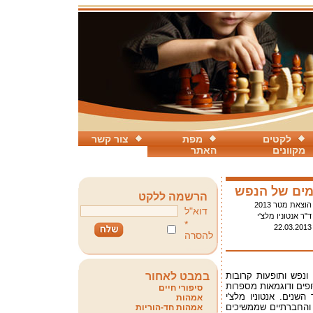
לקטים
מפת
צור קשר
מקוונים
האתר
מים של הנפש
הרשמה ללקט
הוצאת מטר 2013
דוא"ל
ד"ר אנטוניו מלצ'י
*
22.03.2013
להסרה
ונפש ותופעות קרובות
במבט לאחור
ופים ודוגמאות מספרות
סיפורי חיים
השנים. אנטוניו מלצ'י
אמהות
ם והחברתיים שממשיכים
אמהות חד-הוריות