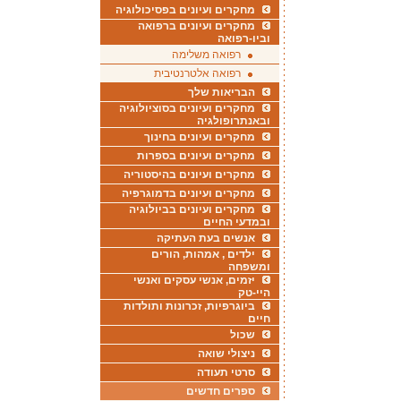
מחקרים ועיונים בפסיכולוגיה
מחקרים ועיונים ברפואה
וביו-רפואה
רפואה משלימה
רפואה אלטרנטיבית
הבריאות שלך
מחקרים ועיונים בסוציולוגיה
ובאנתרופולגיה
מחקרים ועיונים בחינוך
מחקרים ועיונים בספרות
מחקרים ועיונים בהיסטוריה
מחקרים ועיונים בדמוגרפיה
מחקרים ועיונים בביולוגיה
ובמדעי החיים
אנשים בעת העתיקה
ילדים , אמהות, הורים
ומשפחה
יזמים, אנשי עסקים ואנשי
היי-טק
ביוגרפיות, זכרונות ותולדות
חיים
שכול
ניצולי שואה
סרטי תעודה
ספרים חדשים