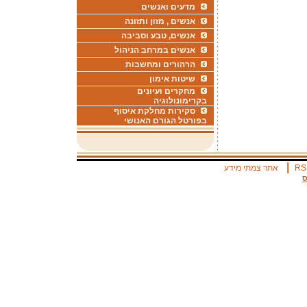
מדעים ואנשים
אנשים , מזון ותזונה
אנשים, טבע וסביבה
אנשים במרחב הניהול
הרהורים ומחשבות
שיטות אימון
מחקרים ועיונים
בקרימונולוגיה
סקירות מחלקת איסוף
בפורטל הגורם האנושי
|
RS
אתר צמתי מידע
ס