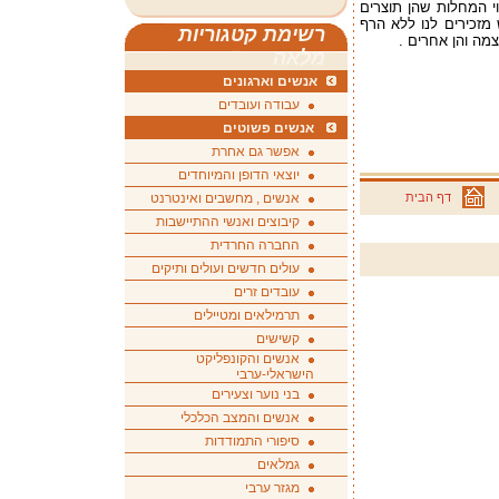
י המחלות שהן תוצרים
מזכירים לנו ללא הרף
רשימת קטגוריות
צמה והן אחרים
.
מלאה
אנשים וארגונים
עבודה ועובדים
אנשים פשוטים
אפשר גם אחרת
יוצאי הדופן והמיוחדים
דף הבית
אנשים , מחשבים ואינטרנט
קיבוצים ואנשי ההתיישבות
החברה החרדית
עולים חדשים ועולים ותיקים
עובדים זרים
תרמילאים ומטיילים
קשישים
אנשים והקונפליקט
הישראלי-ערבי
בני נוער וצעירים
אנשים והמצב הכלכלי
סיפורי התמודדות
גמלאים
מגזר ערבי