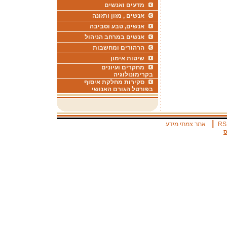
מדעים ואנשים
אנשים , מזון ותזונה
אנשים, טבע וסביבה
אנשים במרחב הניהול
הרהורים ומחשבות
שיטות אימון
מחקרים ועיונים
בקרימונולוגיה
סקירות מחלקת איסוף
בפורטל הגורם האנושי
|
RS
אתר צמתי מידע
ס