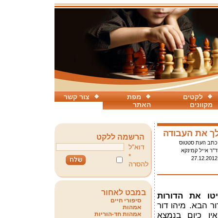
לקטים
מפת
צור קשר
מקוונים
האתר
הרשמה ללקט
כתב העת סטטוס
דוא"ל
ד"ר אייל קמינקא
*
27.12.2012
להסרה
במבט לאחור
איטו את הדורות
סיפורי חיים
ר הבא. מיהו דור
אמהות
אין כיום בנמצא
אמהות חד-הוריות