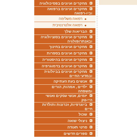
מחקרים ועיונים בפסיכולוגיה
מחקרים ועיונים ברפואה
וביו-רפואה
רפואה משלימה
רפואה אלטרנטיבית
הבריאות שלך
מחקרים ועיונים בסוציולוגיה
ובאנתרופולגיה
מחקרים ועיונים בחינוך
מחקרים ועיונים בספרות
מחקרים ועיונים בהיסטוריה
מחקרים ועיונים בדמוגרפיה
מחקרים ועיונים בביולוגיה
ובמדעי החיים
אנשים בעת העתיקה
ילדים , אמהות, הורים
ומשפחה
יזמים, אנשי עסקים ואנשי
היי-טק
ביוגרפיות, זכרונות ותולדות
חיים
שכול
ניצולי שואה
סרטי תעודה
ספרים חדשים