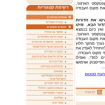
נטקסט הארגוני,
רשימת קטגוריות
 את מקום העבודה
מלאה
אנשים וארגונים
איטו את הדורות
עבודה ועובדים
הדור הבא. מיהו
אנשים פשוטים
ואין כיום בנמצא
אפשר גם אחרת
נטקסט הארגוני,
יוצאי הדופן והמיוחדים
 את מקום העבודה
אנשים , מחשבים ואינטרנט
נערך מחקר חלוץ
קיבוצים ואנשי ההתיישבות
להתחיל לאפיין את
החברה החרדית
פי מקום העבודה.
עולים חדשים ועולים ותיקים
ם למדי, ואפילו
עובדים זרים
פייסבוק ושימושו
..
תרמילאים ומטיילים
קשישים
 העת סטטוס
אנשים והקונפליקט
הישראלי-ערבי
בני נוער וצעירים
אנשים והמצב הכלכלי
דף הבית
סיפורי התמודדות
גמלאים
מגזר ערבי