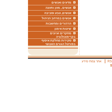
מדעים ואנשים
אנשים , מזון ותזונה
אנשים, טבע וסביבה
אנשים במרחב הניהול
הרהורים ומחשבות
שיטות אימון
מחקרים ועיונים
בקרימונולוגיה
סקירות מחלקת איסוף
בפורטל הגורם האנושי
|
RS
אתר צמתי מידע
ס