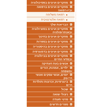
מחקרים ועיונים בפסיכולוגיה
מחקרים ועיונים ברפואה
וביו-רפואה
רפואה משלימה
רפואה אלטרנטיבית
הבריאות שלך
מחקרים ועיונים בסוציולוגיה
ובאנתרופולגיה
מחקרים ועיונים בחינוך
מחקרים ועיונים בספרות
מחקרים ועיונים בהיסטוריה
מחקרים ועיונים בדמוגרפיה
מחקרים ועיונים בביולוגיה
ובמדעי החיים
אנשים בעת העתיקה
ילדים , אמהות, הורים
ומשפחה
יזמים, אנשי עסקים ואנשי
היי-טק
ביוגרפיות, זכרונות ותולדות
חיים
שכול
ניצולי שואה
סרטי תעודה
ספרים חדשים