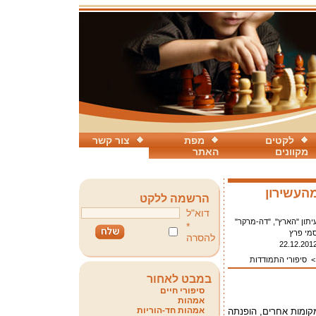
לקטים
מפת
צור קשר
מקוונים
האתר
העשירון
הרשמה ללקט
דוא"ל
יתון "הארץ", "דה-מרקר"
*
מי פרץ
להסרה
22.12.201
סיפורי התמודדות
במבט לאחור
סיפורי חיים
אמהות
אמהות חד-הוריות
קומות אחרים, הופנתה