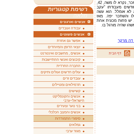
השבוע תשומת הלב שלי לשמיעת מונולוג של מכר, נקרא לו משה, 42,
ודשים מעבודתו "עקב
רשימת קטגוריות
 לא אומלל. הוא עשה
מלאה
לו והשתכר יפה. מאז
פיטורים, צנחה ההכנסה המשפחתית ב-50%. יש פחות מכונית אחת
אנשים וארגונים
שהו שהיה מורגל בו.
עבודה ועובדים
אנשים פשוטים
אפשר גם אחרת
יוצאי הדופן והמיוחדים
אנשים , מחשבים ואינטרנט
דף הבית
קיבוצים ואנשי ההתיישבות
החברה החרדית
עולים חדשים ועולים ותיקים
עובדים זרים
תרמילאים ומטיילים
קשישים
אנשים והקונפליקט
הישראלי-ערבי
בני נוער וצעירים
אנשים והמצב הכלכלי
סיפורי התמודדות
גמלאים
מגזר ערבי