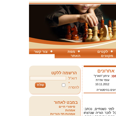
לקטים
מפת
צור קשר
מקוונים
האתר
אחרונים
הרשמה ללקט
ם:
עיתון "הארץ"
דוא"ל
עופר אדרת
*
10.11.2012
להסרה
ונים בהיסטוריה
במבט לאחור
סיפורי חיים
פני כשנתיים, נכתב:
אמהות
 לזכר הוריה שנרצחו
אמהות חד-הוריות