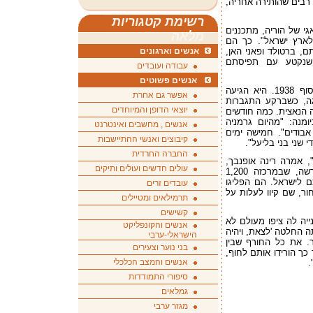
 רבים שהותירה אחריה,
רשימת קטגוריות
י של הוריה, מתכננים
מלאה
לארץ ישראל". כך הם
 ברטולד ופאני האן,
אנשים וארגונים
 שנקטע עם תפיסתם
עבודה ועובדים
אנשים פשוטים
קיטי, נערה יהודייה מווינה, עלתה לישראל בסוף 1938. היא הגיעה
אפשר גם אחרת
גה, כשברקע התגברות
יוצאי הדופן והמיוחדים
 הנאצית. כמה חודשים
1, היא כתבה ביומנה: "מהיום גרמניה
אנשים , מחשבים ואינטרנט
 אבודים". חמישה ימים
קיבוצים ואנשי ההתיישבות
 שני בני בליעל".
החברה החרדית
, אמרה רינה אופנבך,
עולים חדשים ועולים ותיקים
מנהלת מאגר המידע לתולדות ההעפלה. פרשה, שבמרכזה 1,200
מאוסטריה בדרכם לישראל. הם הפליגו
עובדים זרים
ר, שם קיוו לעלות על
תרמילאים ומטיילים
קשישים
יה לה ציפו מעולם לא
אנשים והקונפליקט
תה החלטה 'לצאת, ויהיה
הישראלי-ערבי
. את כל החורף שבין
בני נוער וצעירים
 אחר כך הורידו אותם לחוף,
אנשים והמצב הכלכלי
.
סיפורי התמודדות
גמלאים
מגזר ערבי