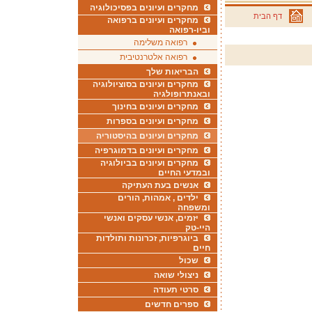
מחקרים ועיונים בפסיכולוגיה
דף הבית
מחקרים ועיונים ברפואה
וביו-רפואה
רפואה משלימה
רפואה אלטרנטיבית
הבריאות שלך
מחקרים ועיונים בסוציולוגיה
ובאנתרופולגיה
מחקרים ועיונים בחינוך
מחקרים ועיונים בספרות
מחקרים ועיונים בהיסטוריה
מחקרים ועיונים בדמוגרפיה
מחקרים ועיונים בביולוגיה
ובמדעי החיים
אנשים בעת העתיקה
ילדים , אמהות, הורים
ומשפחה
יזמים, אנשי עסקים ואנשי
היי-טק
ביוגרפיות, זכרונות ותולדות
חיים
שכול
ניצולי שואה
סרטי תעודה
ספרים חדשים