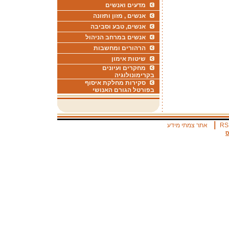
מדעים ואנשים
אנשים , מזון ותזונה
אנשים, טבע וסביבה
אנשים במרחב הניהול
הרהורים ומחשבות
שיטות אימון
מחקרים ועיונים
בקרימונולוגיה
סקירות מחלקת איסוף
בפורטל הגורם האנושי
|
RS
אתר צמתי מידע
ס