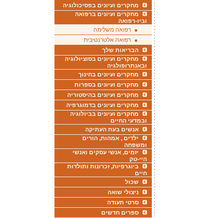
מחקרים ועיונים בפסיכולוגיה
מחקרים ועיונים ברפואה
וביו-רפואה
רפואה משלימה
רפואה אלטרנטיבית
הבריאות שלך
מחקרים ועיונים בסוציולוגיה
ובאנתרופולגיה
מחקרים ועיונים בחינוך
מחקרים ועיונים בספרות
מחקרים ועיונים בהיסטוריה
מחקרים ועיונים בדמוגרפיה
מחקרים ועיונים בביולוגיה
ובמדעי החיים
אנשים בעת העתיקה
ילדים , אמהות, הורים
ומשפחה
יזמים, אנשי עסקים ואנשי
היי-טק
ביוגרפיות, זכרונות ותולדות
חיים
שכול
ניצולי שואה
סרטי תעודה
ספרים חדשים