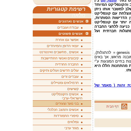
ם בפני
קונפליקט
בין
ב והקונפליקט המיוחד
רשימת קטגוריות
שלב למשבר אותו ניתן
מוצלחת עם קונפליקט
מלאה
ן הדרישות הסותרות,
אנשים וארגונים
 יותר עם קונפליקט
כניעה ללחצי החברה
עבודה ועובדים
תגלות חברתית ועל
אנשים פשוטים
אפשר גם אחרת
יוצאי הדופן והמיוחדים
אנשים , מחשבים ואינטרנט
(epi = עומד, genesis = להתגלות),
ובנה מראש, אך באים
קיבוצים ואנשי ההתיישבות
ות בחיים המונעות ע"י
החברה החרדית
ת מהתחנות הללו היא
תו
.
עולים חדשים ועולים ותיקים
עובדים זרים
תרמילאים ומטיילים
כת זהות ( מאמר של
קשישים
אנשים והקונפליקט
הישראלי-ערבי
בני נוער וצעירים
דף הבית
אנשים והמצב הכלכלי
סיפורי התמודדות
גמלאים
מגזר ערבי