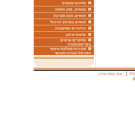
מדעים ואנשים
אנשים , מזון ותזונה
אנשים, טבע וסביבה
אנשים במרחב הניהול
הרהורים ומחשבות
שיטות אימון
מחקרים ועיונים
בקרימונולוגיה
סקירות מחלקת איסוף
בפורטל הגורם האנושי
|
RS
אתר צמתי מידע
ס