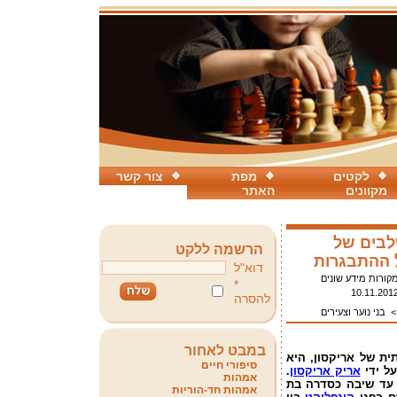
לקטים
מפת
צור קשר
מקוונים
האתר
לבים של
הרשמה ללקט
ל ההתבגרות
דוא"ל
קורות מידע שונים
*
10.11.201
להסרה
בני נוער וצעירים
במבט לאחור
ית של אריקסון, היא
סיפורי חיים
ל ידי
אריק אריקסון
.
אמהות
ד שיבה כסדרה בת
אמהות חד-הוריות