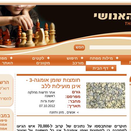
מילות מפתח
חיפוש
לקטים
מפת
מורכב
מקוונים
האתר
דף הבית
חומצות שומן אומגה-3 -
הרשמ
אינן מועילות ללב
דוא"ל
גורם
אתר חדשות מחלקה
*
מפרסם:
ראשונה
להסרה
מחבר:
יפעת גדות
תאריך:
07.10.2012
>
אנשים , מזון ותזונה
במבט
סיפור
אמהו
חוקרים שהתבססו על נתונים של קרוב ל-70,000 איש הגיעו
אמהו
למסקנה כי לחומצות שומן אומגה-3 אין כל השפעה על שיעור