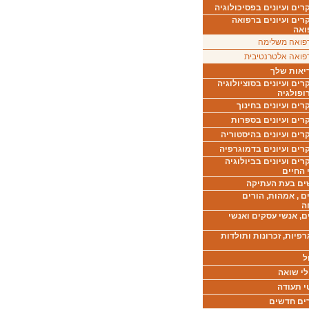
ים ועיונים בפסיכולוגיה
רים ועיונים ברפואה
ואה
פואה משלימה
פואה אלטרנטיבית
יאות שלך
ים ועיונים בסוציולוגיה
ופולגיה
ים ועיונים בחינוך
רים ועיונים בספרות
ים ועיונים בהיסטוריה
רים ועיונים בדמוגרפיה
ים ועיונים בביולוגיה
 החיים
ים בעת העתיקה
ם , אמהות, הורים
ה
ם, אנשי עסקים ואנשי
רפיות, זכרונות ותולדות
ל
לי שואה
י תעודה
ים חדשים