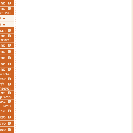
מחקר
מחק
וביו-רפ
ר
ר
הבר
מחקר
ובאנתר
מחקר
מחק
מחקר
מחק
מחקר
ובמדעי
אנש
ילדי
ומשפח
יזמי
היי-טק
ביוג
חיים
שכו
ניצו
סרט
ספר