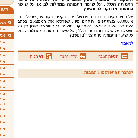
התמותה הכללי, על שיעור התמותה ממחלות לב או על שיעור
התמותה מהתקפי לב ומשבץ
.
רשי
מלא
על בסיס סקירה וניתוח נתונים של ניסויים קליניים קודמים, שכללו יותר
מ-68,000 משתתפים, חוקרים מיוון, שפרסמו את הממצאים בכתב
אנשי
העת של איגוד הרפואה האמריקני, טוענים כי לחומצות שומן אין כל
ע
השפעה על שיעור התמותה הכללי, על שיעור התמותה ממחלות לב או
על שיעור התמותה מהתקפי לב ומשבץ.
אנש
א
למאמר
י
א
הוספת תגובה
שלחו לחבר
דף הבית
ק
ה
לכתבה זו התפרסמו 0 תגובות.
ע
ע
ת
ק
א
היש
ב
א
ס
ג
מ