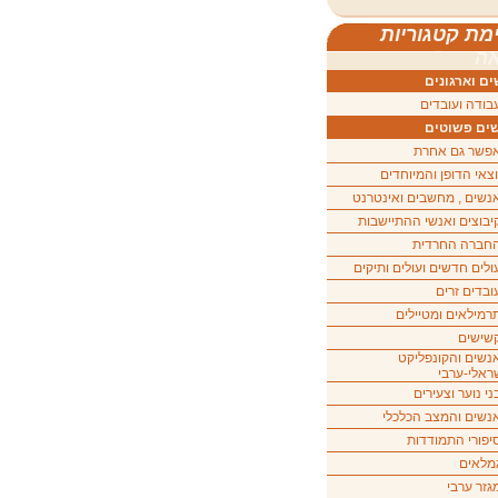
מת קטגוריות
ה
ם וארגונים
בודה ועובדים
ים פשוטים
פשר גם אחרת
וצאי הדופן והמיוחדים
נשים , מחשבים ואינטרנט
יבוצים ואנשי ההתיישבות
חברה החרדית
ולים חדשים ועולים ותיקים
ובדים זרים
רמילאים ומטיילים
שישים
נשים והקונפליקט
ראלי-ערבי
ני נוער וצעירים
נשים והמצב הכלכלי
יפורי התמודדות
מלאים
גזר ערבי