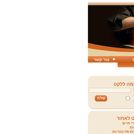
צור קשר
ה ללקט
 לאחור
י חיים
ת
ת חד-הוריות