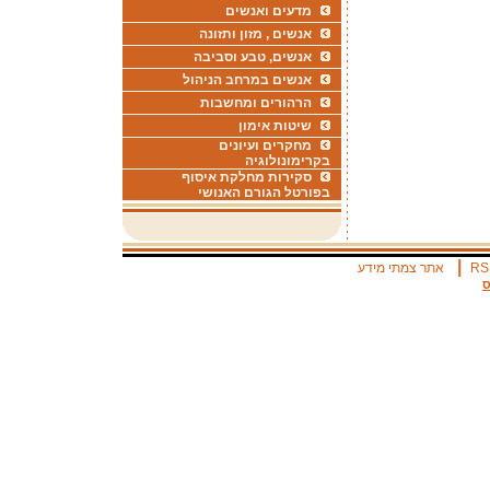
מדעים ואנשים
אנשים , מזון ותזונה
אנשים, טבע וסביבה
אנשים במרחב הניהול
הרהורים ומחשבות
שיטות אימון
מחקרים ועיונים
בקרימונולוגיה
סקירות מחלקת איסוף
בפורטל הגורם האנושי
|
RS
אתר צמתי מידע
ס