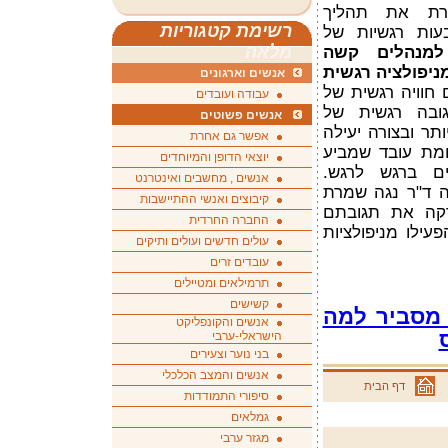
רת את תהליך
רשימת קטגוריות
ות רגשיות של
מלאה
למנהלים קשה
ניפולציה רגשית
אנשים וארגונים
ם חוויה רגשית של
עבודה ועובדים
ובה רגשית של
אנשים פשוטים
תר ובצורה יעילה
אפשר גם אחרת
ומת עובד שמביע
יוצאי הדופן והמיוחדים
ם ברגש לרגש.
אנשים , מחשבים ואינטרנט
ה ד"ר נגה שמרת
קיבוצים ואנשי ההתיישבות
בדקה את תגובתם
החברה החרדית
עילו מניפולציות
עולים חדשים ועולים ותיקים
עובדים זרים
תרמילאים ומטיילים
קשישים
מסביר למה
אנשים והקונפליקט
הישראלי-ערבי
בני נוער וצעירים
אנשים והמצב הכלכלי
דף הבית
סיפורי התמודדות
גמלאים
מגזר ערבי