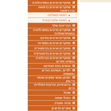
מחקרים ועיונים בפסיכולוגיה
מחקרים ועיונים ברפואה
וביו-רפואה
רפואה משלימה
רפואה אלטרנטיבית
הבריאות שלך
מחקרים ועיונים בסוציולוגיה
ובאנתרופולגיה
מחקרים ועיונים בחינוך
מחקרים ועיונים בספרות
מחקרים ועיונים בהיסטוריה
מחקרים ועיונים בדמוגרפיה
מחקרים ועיונים בביולוגיה
ובמדעי החיים
אנשים בעת העתיקה
ילדים , אמהות, הורים
ומשפחה
יזמים, אנשי עסקים ואנשי
היי-טק
ביוגרפיות, זכרונות ותולדות
חיים
שכול
ניצולי שואה
סרטי תעודה
ספרים חדשים