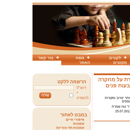
לקטים
מפת
צור קשר
מקוונים
האתר
רת על מחקרה
הרשמה ללקט
עות פנים
דוא"ל
*
להסרה
תר יוטיוב ומקורות
וספים
ר' נגה שמרת
25.07.201
במבט לאחור
סיפורי חיים
אמהות
אמהות חד-הוריות