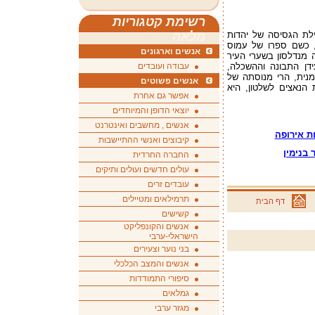
רשימת קטגוריות
ילת הגסיסה של יהדות
מלאה
, כשם ספרו של עמוס
אנשים וארגונים
ל משה מנדלסון בשערי העיר
ת לעידן התבונה וההשכלה,
עבודה ועובדים
נית, הרי מנוסתה של
אנשים פשוטים
ר ב‑1933, עם עליית הנאצים לשלטון, היא
אפשר גם אחרת
יוצאי הדופן והמיוחדים
אנשים , מחשבים ואינטרנט
ת אירופה
קיבוצים ואנשי ההתיישבות
בנימין
החברה החרדית
עולים חדשים ועולים ותיקים
עובדים זרים
תרמילאים ומטיילים
דף הבית
קשישים
אנשים והקונפליקט
הישראלי-ערבי
בני נוער וצעירים
אנשים והמצב הכלכלי
סיפורי התמודדות
גמלאים
מגזר ערבי