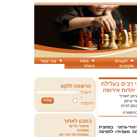
לקטים
מפת
צור קשר
מקוונים
האתר
 רבים בעלילת
הרשמה ללקט
יהדות אירופה
דוא"ל
יתון "הארץ"
*
די ערמון
להסרה
07.07.201
בהיסטוריה
במבט לאחור
סיפורי חיים
ודי-גרמני במחצית
אמהות
איך נבדל מכמה מעמיתיו לתסיסה
אמהות חד-הוריות