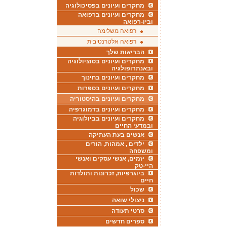
מחקרים ועיונים בפסיכולוגיה
מחקרים ועיונים ברפואה
וביו-רפואה
רפואה משלימה
רפואה אלטרנטיבית
הבריאות שלך
מחקרים ועיונים בסוציולוגיה
ובאנתרופולגיה
מחקרים ועיונים בחינוך
מחקרים ועיונים בספרות
מחקרים ועיונים בהיסטוריה
מחקרים ועיונים בדמוגרפיה
מחקרים ועיונים בביולוגיה
ובמדעי החיים
אנשים בעת העתיקה
ילדים , אמהות, הורים
ומשפחה
יזמים, אנשי עסקים ואנשי
היי-טק
ביוגרפיות, זכרונות ותולדות
חיים
שכול
ניצולי שואה
סרטי תעודה
ספרים חדשים