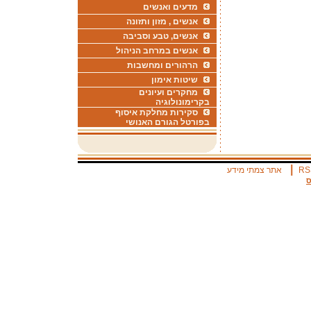
מדעים ואנשים
אנשים , מזון ותזונה
אנשים, טבע וסביבה
אנשים במרחב הניהול
הרהורים ומחשבות
שיטות אימון
מחקרים ועיונים
בקרימונולוגיה
סקירות מחלקת איסוף
בפורטל הגורם האנושי
|
RS
אתר צמתי מידע
ס