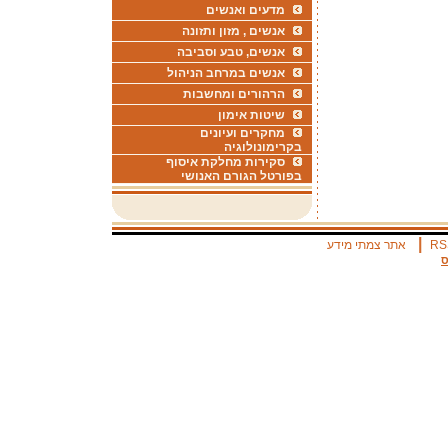
מדעים ואנשים
אנשים , מזון ותזונה
אנשים, טבע וסביבה
אנשים במרחב הניהול
הרהורים ומחשבות
שיטות אימון
מחקרים ועיונים
בקרימונולוגיה
סקירות מחלקת איסוף
בפורטל הגורם האנושי
|
RS
אתר צמתי מידע
ס