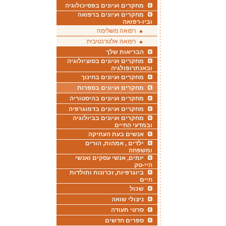
מחקרים ועיונים בפסיכולוגיה
מחקרים ועיונים ברפואה
וביו-רפואה
רפואה משלימה
רפואה אלטרנטיבית
הבריאות שלך
מחקרים ועיונים בסוציולוגיה
ובאנתרופולגיה
מחקרים ועיונים בחינוך
מחקרים ועיונים בספרות
מחקרים ועיונים בהיסטוריה
מחקרים ועיונים בדמוגרפיה
מחקרים ועיונים בביולוגיה
ובמדעי החיים
אנשים בעת העתיקה
ילדים , אמהות, הורים
ומשפחה
יזמים, אנשי עסקים ואנשי
היי-טק
ביוגרפיות, זכרונות ותולדות
חיים
שכול
ניצולי שואה
סרטי תעודה
ספרים חדשים