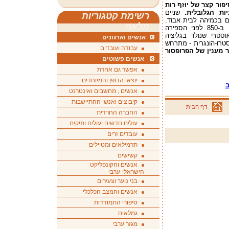
פור קצר של יוזף רות
יות הגלובלית.
שניים
רשימת קטגוריות
ם בכמיהה לבית אבוד.
מלאה
סיפור אחד הוא כמובן האודיסיאה (שנכתבה ב-850 לפני הספירה
וסטרי שנולד בגליציה
אנשים וארגונים
וסטרו-הונגרית - מתרחש
עבודה ועובדים
 מענין של הפרופסור
אנשים פשוטים
אפשר גם אחרת
יוצאי הדופן והמיוחדים
ב
אנשים , מחשבים ואינטרנט
קיבוצים ואנשי ההתיישבות
דף הבית
החברה החרדית
עולים חדשים ועולים ותיקים
עובדים זרים
תרמילאים ומטיילים
קשישים
אנשים והקונפליקט
הישראלי-ערבי
בני נוער וצעירים
אנשים והמצב הכלכלי
סיפורי התמודדות
גמלאים
מגזר ערבי