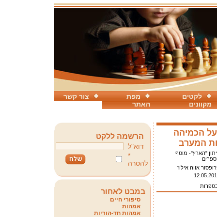
לקטים
מפת
צור קשר
מקוונים
האתר
על הכמיהה
הרשמה ללקט
ת המערב
דוא"ל
תון "הארץ"- מוסף
*
ספרים
להסרה
ופסור אווה אילוז
12.05.20
בספרות
במבט לאחור
סיפורי חיים
אמהות
אמהות חד-הוריות