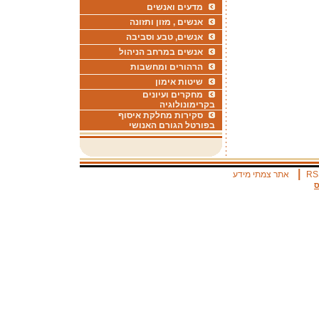
מדעים ואנשים
אנשים , מזון ותזונה
אנשים, טבע וסביבה
אנשים במרחב הניהול
הרהורים ומחשבות
שיטות אימון
מחקרים ועיונים
בקרימונולוגיה
סקירות מחלקת איסוף
בפורטל הגורם האנושי
|
RS
אתר צמתי מידע
ס