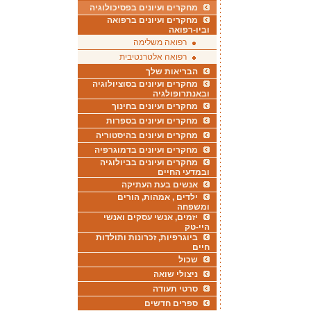
מחקרים ועיונים בפסיכולוגיה
מחקרים ועיונים ברפואה
וביו-רפואה
רפואה משלימה
רפואה אלטרנטיבית
הבריאות שלך
מחקרים ועיונים בסוציולוגיה
ובאנתרופולגיה
מחקרים ועיונים בחינוך
מחקרים ועיונים בספרות
מחקרים ועיונים בהיסטוריה
מחקרים ועיונים בדמוגרפיה
מחקרים ועיונים בביולוגיה
ובמדעי החיים
אנשים בעת העתיקה
ילדים , אמהות, הורים
ומשפחה
יזמים, אנשי עסקים ואנשי
היי-טק
ביוגרפיות, זכרונות ותולדות
חיים
שכול
ניצולי שואה
סרטי תעודה
ספרים חדשים