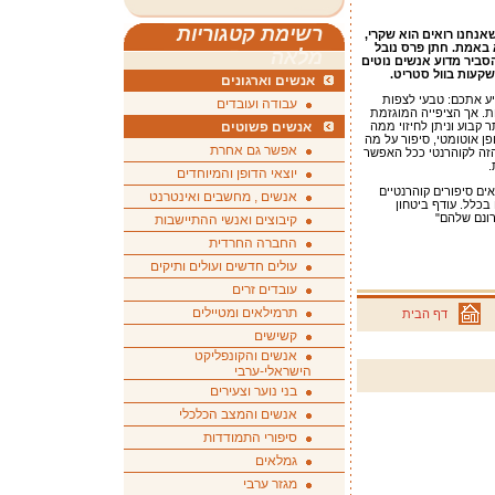
רשימת קטגוריות
נחנו רואים הוא שקרי,
א באמת. חתן פרס נובל
מלאה
להסביר מדוע אנשים נוטים
שקעות בוול סטריט.
אנשים וארגונים
יע אתכם: טבעי לצפות
עבודה ועובדים
ות. אך הציפייה המוגזמת
 קבוע וניתן לחיזוי ממה
אנשים פשוטים
ן אוטומטי, סיפור על מה
אפשר גם אחרת
 הזה לקוהרנטי ככל האפשר
.
יוצאי הדופן והמיוחדים
ם סיפורים קוהרנטיים
אנשים , מחשבים ואינטרנט
בכלל. עודף ביטחון
רונם שלהם"
קיבוצים ואנשי ההתיישבות
החברה החרדית
עולים חדשים ועולים ותיקים
עובדים זרים
תרמילאים ומטיילים
דף הבית
קשישים
אנשים והקונפליקט
הישראלי-ערבי
בני נוער וצעירים
אנשים והמצב הכלכלי
סיפורי התמודדות
גמלאים
מגזר ערבי