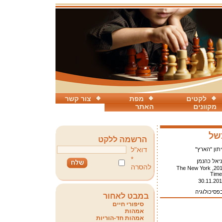
לקטים
מפת
צור קשר
מקוונים
האתר
של
הרשמה ללקט
דוא"ל
תון "הארץ"
*
יאל כהנמן
להסרה
2011, The New York
Time
30.11.20
פסיכולוגיה
במבט לאחור
סיפורי חיים
אמהות
אמהות חד-הוריות