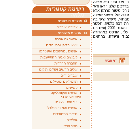
. שוב ושוב היא מצאה
רכים שלנו ייראו ודאי
רשימת קטגוריות
א רק סיפור מרתק אלא
מלאה
בטה של מישהי שאינה
בחוץ, מישהי שיש בה
אנשים וארגונים
רת רבה כלפיה. הספר
עבודה ועובדים
התפרסם בסדרת אתנחתא של הוצאת כנרת בשנת 2001 (ושנתיים
ליו, הודפס במהדורה
אנשים פשוטים
בוד ורעדה
, בהתאם
אפשר גם אחרת
יוצאי הדופן והמיוחדים
אנשים , מחשבים ואינטרנט
קיבוצים ואנשי ההתיישבות
דף הבית
החברה החרדית
עולים חדשים ועולים ותיקים
עובדים זרים
תרמילאים ומטיילים
קשישים
אנשים והקונפליקט
הישראלי-ערבי
בני נוער וצעירים
אנשים והמצב הכלכלי
סיפורי התמודדות
גמלאים
מגזר ערבי