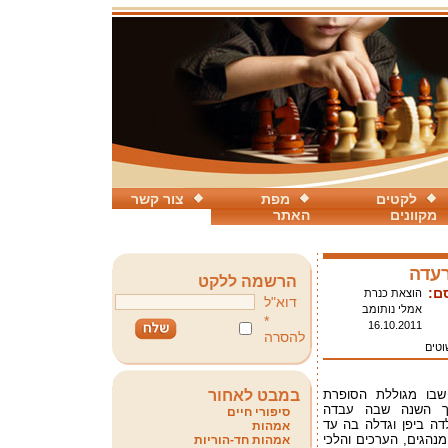
לקטים
מפת
צור קשר
מקוונים
האתר
רעדה
הרשמה ללקט
ם:
הוצאת כנרת
דוא"ל
אמלי נותומב
*
16.10.2011
להסרה
וטים
 שבו מגוללת הסופרת
במבט לאחור
לך השנה שבה עבדה
סיפורי חיים
דה ביפן וגדלה בה עד
אמהות
נהגים, הערכים והלכי
אמהות חד-הוריות