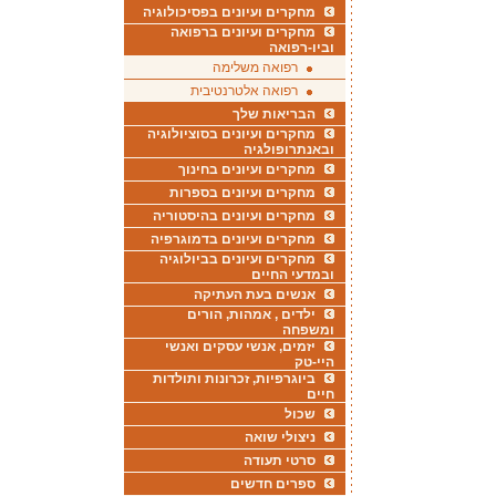
מחקרים ועיונים בפסיכולוגיה
מחקרים ועיונים ברפואה
וביו-רפואה
רפואה משלימה
רפואה אלטרנטיבית
הבריאות שלך
מחקרים ועיונים בסוציולוגיה
ובאנתרופולגיה
מחקרים ועיונים בחינוך
מחקרים ועיונים בספרות
מחקרים ועיונים בהיסטוריה
מחקרים ועיונים בדמוגרפיה
מחקרים ועיונים בביולוגיה
ובמדעי החיים
אנשים בעת העתיקה
ילדים , אמהות, הורים
ומשפחה
יזמים, אנשי עסקים ואנשי
היי-טק
ביוגרפיות, זכרונות ותולדות
חיים
שכול
ניצולי שואה
סרטי תעודה
ספרים חדשים