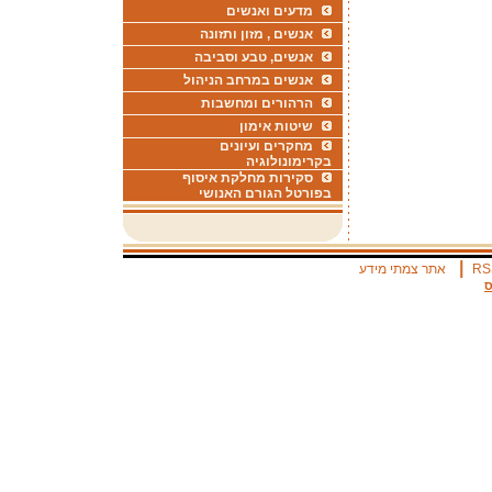
מדעים ואנשים
אנשים , מזון ותזונה
אנשים, טבע וסביבה
אנשים במרחב הניהול
הרהורים ומחשבות
שיטות אימון
מחקרים ועיונים
בקרימונולוגיה
סקירות מחלקת איסוף
בפורטל הגורם האנושי
|
RS
אתר צמתי מידע
ס