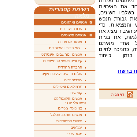
מיתוסים ואגדות
חד את האיכויות
רשימת קטגוריות
בשלביו השונים,
מלאה
 את גבורת הנפש
אנשים וארגונים
והמציאות, כדי
עבודה ועובדים
 הגיבור מציג את
אנשים פשוטים
מות, את בניית
אפשר גם אחרת
כל אחד מאיתנו
יוצאי הדופן והמיוחדים
, כחניכה לחיים
אנשים , מחשבים ואינטרנט
בזמן כייחוד
קיבוצים ואנשי ההתיישבות
החברה החרדית
ית ברשת
עולים חדשים ועולים ותיקים
עובדים זרים
תרמילאים ומטיילים
קשישים
דף הבית
אנשים והקונפליקט
הישראלי-ערבי
בני נוער וצעירים
אנשים והמצב הכלכלי
סיפורי התמודדות
גמלאים
מגזר ערבי