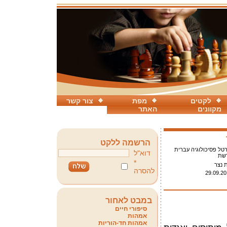
לקטים
מפת
צור קשר
מקוונים
האתר
הרשמה ללקט
טל פסיכולוגיה עברית
דוא"ל
שת
*
 נצר
להסרה
29.09.20
במבט לאחור
סיפורי חיים
אמהות
אמהות חד-הוריות