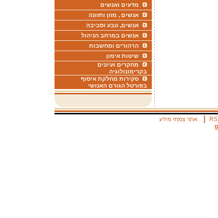
מדעים ואנשים
אנשים , מזון ותזונה
אנשים, טבע וסביבה
אנשים במרחב הניהול
הרהורים ומחשבות
שיטות אימון
מחקרים ועיונים
בקרימונולוגיה
סקירות מחלקת איסוף
בפורטל הגורם האנושי
|
RS
אתר צמתי מידע
ס