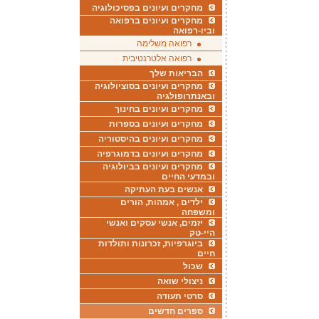
מחקרים ועיונים בפסיכולוגיה
מחקרים ועיונים ברפואה
וביו-רפואה
רפואה משלימה
רפואה אלטרנטיבית
הבריאות שלך
מחקרים ועיונים בסוציולוגיה
ובאנתרופולגיה
מחקרים ועיונים בחינוך
מחקרים ועיונים בספרות
מחקרים ועיונים בהיסטוריה
מחקרים ועיונים בדמוגרפיה
מחקרים ועיונים בביולוגיה
ובמדעי החיים
אנשים בעת העתיקה
ילדים , אמהות, הורים
ומשפחה
יזמים, אנשי עסקים ואנשי
היי-טק
ביוגרפיות, זכרונות ותולדות
חיים
שכול
ניצולי שואה
סרטי תעודה
ספרים חדשים