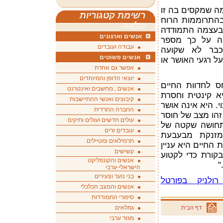
 שמקסים בה זו
רשימת קטגוריות
בהתרוממות הרוח
מלאה
 בעצמה התמודדה
אנשים וארגונים
בה על כך מספר
עבודה ועובדים
כבר לא שקועה
אנשים פשוטים
ל רגעי האושר או
אפשר גם אחרת
יוצאי הדופן והמיוחדים
ס לחדוות החיים
אנשים , מחשבים ואינטרנט
א קינטית וחסרת
קיבוצים ואנשי ההתיישבות
. היא אינה אושר
החברה החרדית
 זהו מצב של חוסר
עולים חדשים ועולים ותיקים
 תחושה שקטה של
עובדים זרים
 מזנקת מבעבעת
תרמילאים ומטיילים
החיים היא עניין
קשישים
בקורת כדי לקטוע
אנשים והקונפליקט
"
הישראלי-ערבי
בני נוער וצעירים
ולניק בפורטל
אנשים והמצב הכלכלי
סיפורי התמודדות
גמלאים
דף הבית
מגזר ערבי