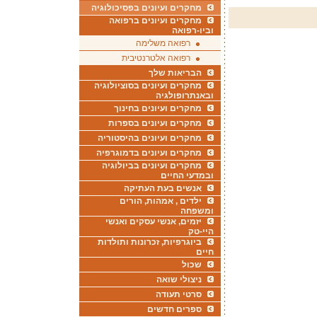
מחקרים ועיונים בפסיכולוגיה
מחקרים ועיונים ברפואה
וביו-רפואה
רפואה משלימה
רפואה אלטרנטיבית
הבריאות שלך
מחקרים ועיונים בסוציולוגיה
ובאנתרופולגיה
מחקרים ועיונים בחינוך
מחקרים ועיונים בספרות
מחקרים ועיונים בהיסטוריה
מחקרים ועיונים בדמוגרפיה
מחקרים ועיונים בביולוגיה
ובמדעי החיים
אנשים בעת העתיקה
ילדים , אמהות, הורים
ומשפחה
יזמים, אנשי עסקים ואנשי
היי-טק
ביוגרפיות, זכרונות ותולדות
חיים
שכול
ניצולי שואה
סרטי תעודה
ספרים חדשים