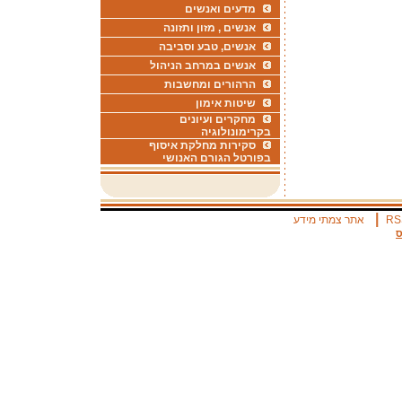
מדעים ואנשים
אנשים , מזון ותזונה
אנשים, טבע וסביבה
אנשים במרחב הניהול
הרהורים ומחשבות
שיטות אימון
מחקרים ועיונים
בקרימונולוגיה
סקירות מחלקת איסוף
בפורטל הגורם האנושי
|
RS
אתר צמתי מידע
ס