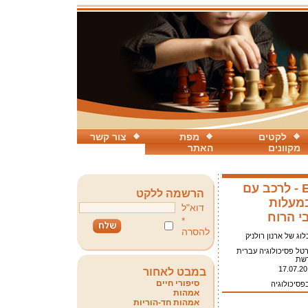
לקטים
מפת
צור קשר
מקוונים
האתר
Exuberance - לרכב עם
הרשמה ללקט
במעלות
דוא"ל
י הרוח
*
להסרה
וג של ארנון רולניק
טל פסיכולוגיה עברית
שת
17.07.20
במבט לאחור
סיפורי חיים
פסיכולוגיה
אמהות
אמהות חד-הוריות