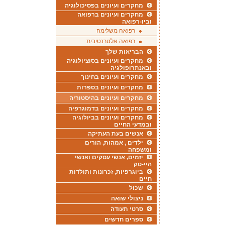
מחקרים ועיונים בפסיכולוגיה
מחקרים ועיונים ברפואה
וביו-רפואה
רפואה משלימה
רפואה אלטרנטיבית
הבריאות שלך
מחקרים ועיונים בסוציולוגיה
ובאנתרופולגיה
מחקרים ועיונים בחינוך
מחקרים ועיונים בספרות
מחקרים ועיונים בהיסטוריה
מחקרים ועיונים בדמוגרפיה
מחקרים ועיונים בביולוגיה
ובמדעי החיים
אנשים בעת העתיקה
ילדים , אמהות, הורים
ומשפחה
יזמים, אנשי עסקים ואנשי
היי-טק
ביוגרפיות, זכרונות ותולדות
חיים
שכול
ניצולי שואה
סרטי תעודה
ספרים חדשים