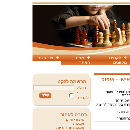
לקטים
מפת
צור קשר
מקוונים
האתר
ישי - איפוק
הרשמה ללקט
דוא"ל
תון "הארץ"- מוסף
*
פרים
להסרה
-עמי שילוני
ירת ביקורת של ד"ר יצחק
17.03.20
במבט לאחור
בהיסטוריה
סיפורי חיים
אמהות
אמהות חד-הוריות