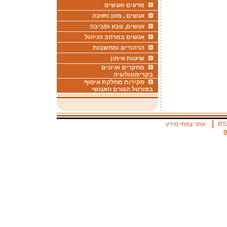
מדעים ואנשים
אנשים , מזון ותזונה
אנשים, טבע וסביבה
אנשים במרחב הניהול
הרהורים ומחשבות
שיטות אימון
מחקרים ועיונים
בקרימונולוגיה
סקירות מחלקת איסוף
בפורטל הגורם האנושי
|
RS
אתר צמתי מידע
ס