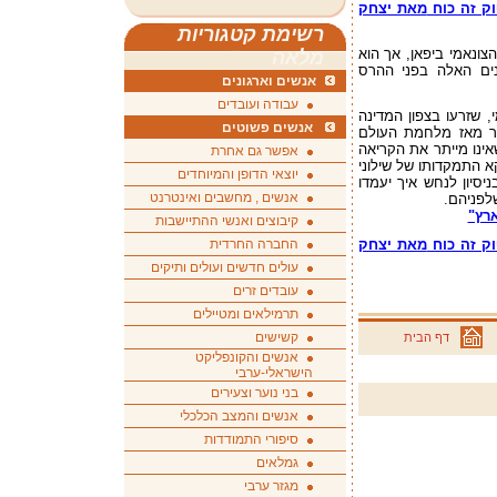
וק זה כוח
מאת יצחק
רשימת קטגוריות
צונאמי ביפאן, אך הוא
מלאה
ים האלה בפני ההרס
אנשים וארגונים
עבודה ועובדים
, שזרעו בצפון המדינה
אנשים פשוטים
תר מאז מלחמת העולם
אינו מייתר את הקריאה
אפשר גם אחרת
קא התמקדותו של שילוני
יוצאי הדופן והמיוחדים
יסיון לנחש איך יעמדו
אנשים , מחשבים ואינטרנט
לפניהם.
רץ"
קיבוצים ואנשי ההתיישבות
וק זה כוח
מאת יצחק
החברה החרדית
עולים חדשים ועולים ותיקים
עובדים זרים
תרמילאים ומטיילים
קשישים
דף הבית
אנשים והקונפליקט
הישראלי-ערבי
בני נוער וצעירים
אנשים והמצב הכלכלי
סיפורי התמודדות
גמלאים
מגזר ערבי